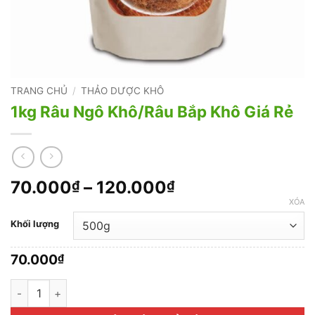
TRANG CHỦ
/
THẢO DƯỢC KHÔ
1kg Râu Ngô Khô/Râu Bắp Khô Giá Rẻ
Khoảng
70.000
–
120.000
₫
₫
giá:
XÓA
từ
Khối lượng
70.000₫
đến
70.000
₫
120.000₫
1kg Râu Ngô Khô/Râu Bắp Khô Giá Rẻ số lượng