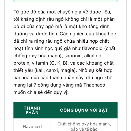
Từ góc độ của một chuyên gia về dược liệu,
tôi khẳng định râu ngô không chỉ là một phần
bỏ đi của cây ngô mà là một kho tàng dinh
dưỡng và dược tính. Các nghiên cứu khoa học
đã chỉ ra rằng râu ngô chứa nhiều hợp chất
hoạt tính sinh học quý giá như flavonoid (chất
chống oxy hóa mạnh), saponin, alkaloid,
protein, vitamin (C, K, B), và các khoáng chất
thiết yếu (kali, canxi, magie). Nhờ sự kết hợp
hài hòa của các thành phần này, râu ngô khô
mang lại 7 công dụng vàng mà Thaphaco
muốn chia sẻ đến quý vị:
THÀNH
CÔNG DỤNG NỔI BẬT
PHẦN
Chất chống oxy hóa mạnh,
Flavonoid
bảo vệ tế bào