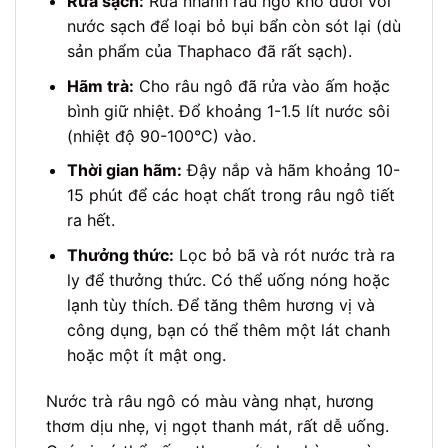
Rửa sạch:
Rửa nhanh râu ngô khô dưới vòi
nước sạch để loại bỏ bụi bẩn còn sót lại (dù
sản phẩm của Thaphaco đã rất sạch).
Hãm trà:
Cho râu ngô đã rửa vào ấm hoặc
bình giữ nhiệt. Đổ khoảng 1-1.5 lít nước sôi
(nhiệt độ 90-100°C) vào.
Thời gian hãm:
Đậy nắp và hãm khoảng 10-
15 phút để các hoạt chất trong râu ngô tiết
ra hết.
Thưởng thức:
Lọc bỏ bã và rót nước trà ra
ly để thưởng thức. Có thể uống nóng hoặc
lạnh tùy thích. Để tăng thêm hương vị và
công dụng, bạn có thể thêm một lát chanh
hoặc một ít mật ong.
Nước trà râu ngô có màu vàng nhạt, hương
thơm dịu nhẹ, vị ngọt thanh mát, rất dễ uống.