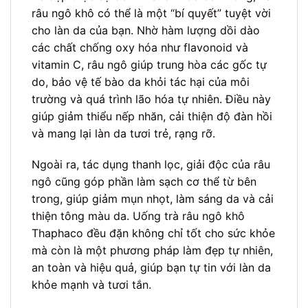
râu ngô khô có thể là một “bí quyết” tuyệt vời
cho làn da của bạn. Nhờ hàm lượng dồi dào
các chất chống oxy hóa như flavonoid và
vitamin C, râu ngô giúp trung hòa các gốc tự
do, bảo vệ tế bào da khỏi tác hại của môi
trường và quá trình lão hóa tự nhiên. Điều này
giúp giảm thiểu nếp nhăn, cải thiện độ đàn hồi
và mang lại làn da tươi trẻ, rạng rỡ.
Ngoài ra, tác dụng thanh lọc, giải độc của râu
ngô cũng góp phần làm sạch cơ thể từ bên
trong, giúp giảm mụn nhọt, làm sáng da và cải
thiện tông màu da. Uống trà râu ngô khô
Thaphaco đều đặn không chỉ tốt cho sức khỏe
mà còn là một phương pháp làm đẹp tự nhiên,
an toàn và hiệu quả, giúp bạn tự tin với làn da
khỏe mạnh và tươi tắn.