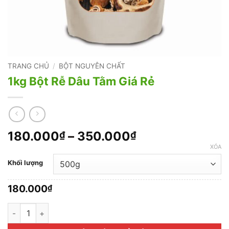
TRANG CHỦ
/
BỘT NGUYÊN CHẤT
1kg Bột Rễ Dâu Tằm Giá Rẻ
Khoảng
180.000
–
350.000
₫
₫
giá:
XÓA
từ
Khối lượng
180.000₫
đến
180.000
₫
350.000₫
1kg Bột Rễ Dâu Tằm Giá Rẻ số lượng