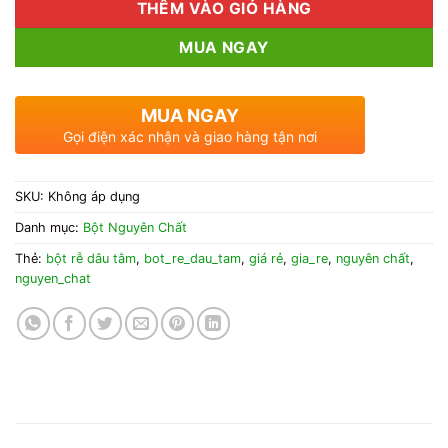
THÊM VÀO GIỎ HÀNG
MUA NGAY
MUA NGAY
Gọi điện xác nhận và giao hàng tận nơi
SKU:
Không áp dụng
Danh mục:
Bột Nguyên Chất
Thẻ:
bột rễ dâu tằm
,
bot_re_dau_tam
,
giá rẻ
,
gia_re
,
nguyên chất
,
nguyen_chat