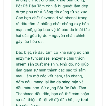
Không chỉ tốt cho sức khỏe bên trong,
Bột Rễ Dâu Tằm còn là bí quyết làm đẹp
được phụ nữ Á Đông tin dùng từ xa xưa.
Các hợp chất flavonoid và phenol trong
rễ dâu tằm là những chất chống oxy hóa
mạnh mẽ, giúp bảo vệ tế bào da khỏi tác
hại của gốc tự do – nguyên nhân chính
gây lão hóa da.
Đặc biệt, rễ dâu tằm có khả năng ức chế
enzyme tyrosinase, enzyme chịu trách
nhiệm sản xuất melanin. Nhờ đó, nó giúp
làm giảm sự hình thành các sắc tố sẫm
màu, làm mờ các vết nám, tàn nhang,
đốm nâu, mang lại làn da sáng mịn và
đều màu hơn. Sử dụng Bột Rễ Dâu Tằm
Thaphaco đều đặn, bạn có thể cảm nhận
sự cải thiện rõ rệt về độ đàn hồi, sự tươi
trẻ của làn da.