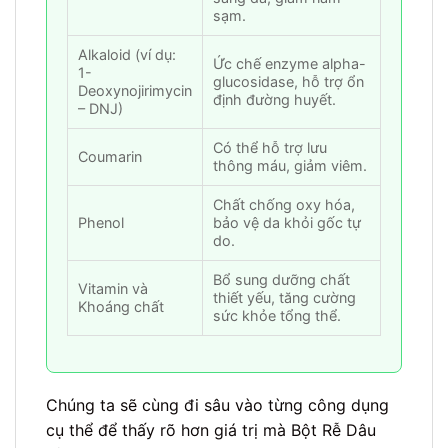
sạm.
Alkaloid (ví dụ:
Ức chế enzyme alpha-
1-
glucosidase, hỗ trợ ổn
Deoxynojirimycin
định đường huyết.
– DNJ)
Có thể hỗ trợ lưu
Coumarin
thông máu, giảm viêm.
Chất chống oxy hóa,
Phenol
bảo vệ da khỏi gốc tự
do.
Bổ sung dưỡng chất
Vitamin và
thiết yếu, tăng cường
Khoáng chất
sức khỏe tổng thể.
Chúng ta sẽ cùng đi sâu vào từng công dụng
cụ thể để thấy rõ hơn giá trị mà Bột Rễ Dâu