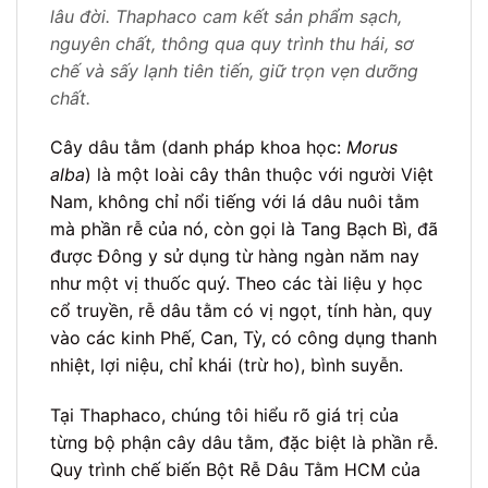
lâu đời. Thaphaco cam kết sản phẩm sạch,
nguyên chất, thông qua quy trình thu hái, sơ
chế và sấy lạnh tiên tiến, giữ trọn vẹn dưỡng
chất.
Cây dâu tằm (danh pháp khoa học:
Morus
alba
) là một loài cây thân thuộc với người Việt
Nam, không chỉ nổi tiếng với lá dâu nuôi tằm
mà phần rễ của nó, còn gọi là Tang Bạch Bì, đã
được Đông y sử dụng từ hàng ngàn năm nay
như một vị thuốc quý. Theo các tài liệu y học
cổ truyền, rễ dâu tằm có vị ngọt, tính hàn, quy
vào các kinh Phế, Can, Tỳ, có công dụng thanh
nhiệt, lợi niệu, chỉ khái (trừ ho), bình suyễn.
Tại Thaphaco, chúng tôi hiểu rõ giá trị của
từng bộ phận cây dâu tằm, đặc biệt là phần rễ.
Quy trình chế biến Bột Rễ Dâu Tằm HCM của