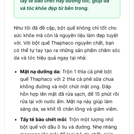
tẩy tế bào chết hay dưỡng tóc, giúp da
và tóc khỏe đẹp từ bên trong.
Như tôi đã đề cập, bột quế không chỉ tốt cho
sức khỏe mà còn là nguyên liệu làm đẹp tuyệt
vời. Với bột quế Thaphaco nguyên chất, bạn
có thể tự tay tạo ra những sản phẩm chăm sóc
da và tóc hiệu quả ngay tại nhà:
Mặt nạ dưỡng da:
Trộn 1 thìa cà phê bột
quế Thaphaco với 2 thìa cà phê sữa chua
không đường và một chút mật ong. Đắp
hỗn hợp lên mặt đã rửa sạch, để 15 phút rồi
rửa lại với nước ấm. Mặt nạ này giúp làm
sáng da, se khít lỗ chân lông và giảm viêm.
Tẩy tế bào chết môi:
Trộn một lượng nhỏ
bột quế với dầu ô liu và đường. Nhẹ nhàng