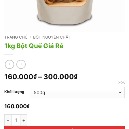
TRANG CHỦ
/
BỘT NGUYÊN CHẤT
1kg Bột Quế Giá Rẻ
Khoảng
160.000
–
300.000
₫
₫
giá:
XÓA
từ
Khối lượng
160.000₫
đến
160.000
₫
300.000₫
1kg Bột Quế Giá Rẻ số lượng