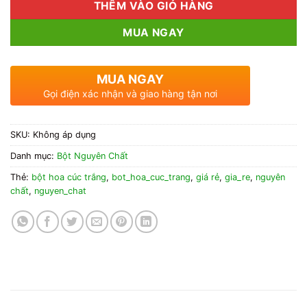
THÊM VÀO GIỎ HÀNG
MUA NGAY
MUA NGAY
Gọi điện xác nhận và giao hàng tận nơi
SKU:
Không áp dụng
Danh mục:
Bột Nguyên Chất
Thẻ:
bột hoa cúc trắng
,
bot_hoa_cuc_trang
,
giá rẻ
,
gia_re
,
nguyên
chất
,
nguyen_chat