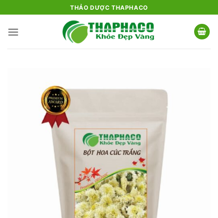
Bỏ
THẢO DƯỢC THAPHACO
qua
nội
dung