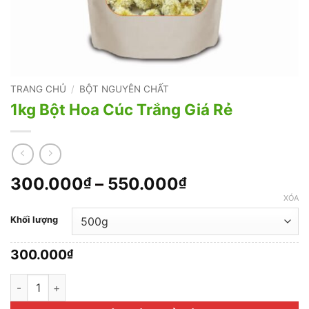
TRANG CHỦ
/
BỘT NGUYÊN CHẤT
1kg Bột Hoa Cúc Trắng Giá Rẻ
Khoảng
300.000
–
550.000
₫
₫
giá:
XÓA
từ
Khối lượng
300.000₫
đến
300.000
₫
550.000₫
1kg Bột Hoa Cúc Trắng Giá Rẻ số lượng