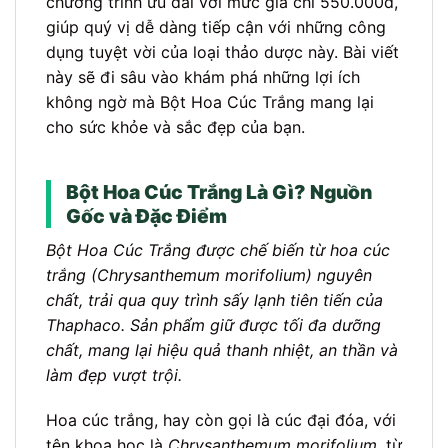
chương trình ưu đãi với mức giá chỉ 550.000đ,
giúp quý vị dễ dàng tiếp cận với những công
dụng tuyệt vời của loại thảo dược này. Bài viết
này sẽ đi sâu vào khám phá những lợi ích
không ngờ mà Bột Hoa Cúc Trắng mang lại
cho sức khỏe và sắc đẹp của bạn.
Bột Hoa Cúc Trắng Là Gì? Nguồn
Gốc và Đặc Điểm
Bột Hoa Cúc Trắng được chế biến từ hoa cúc
trắng (Chrysanthemum morifolium) nguyên
chất, trải qua quy trình sấy lạnh tiên tiến của
Thaphaco. Sản phẩm giữ được tối đa dưỡng
chất, mang lại hiệu quả thanh nhiệt, an thần và
làm đẹp vượt trội.
Hoa cúc trắng, hay còn gọi là cúc đại đóa, với
tên khoa học là
Chrysanthemum morifolium
, từ