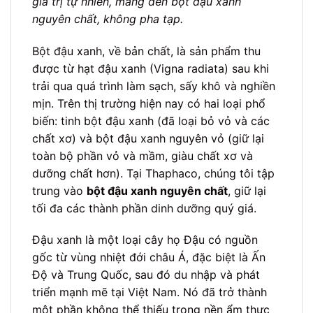
giá trị tự nhiên, mang đến bột đậu xanh
nguyên chất, không pha tạp.
Bột đậu xanh, về bản chất, là sản phẩm thu
được từ hạt đậu xanh (Vigna radiata) sau khi
trải qua quá trình làm sạch, sấy khô và nghiền
mịn. Trên thị trường hiện nay có hai loại phổ
biến: tinh bột đậu xanh (đã loại bỏ vỏ và các
chất xơ) và bột đậu xanh nguyên vỏ (giữ lại
toàn bộ phần vỏ và mầm, giàu chất xơ và
dưỡng chất hơn). Tại Thaphaco, chúng tôi tập
trung vào
bột đậu xanh nguyên chất
, giữ lại
tối đa các thành phần dinh dưỡng quý giá.
Đậu xanh là một loại cây họ Đậu có nguồn
gốc từ vùng nhiệt đới châu Á, đặc biệt là Ấn
Độ và Trung Quốc, sau đó du nhập và phát
triển mạnh mẽ tại Việt Nam. Nó đã trở thành
một phần không thể thiếu trong nền ẩm thực