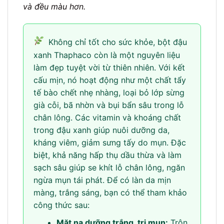
và đều màu hơn.
Không chỉ tốt cho sức khỏe, bột đậu
xanh Thaphaco còn là một nguyên liệu
làm đẹp tuyệt vời từ thiên nhiên. Với kết
cấu mịn, nó hoạt động như một chất tẩy
tế bào chết nhẹ nhàng, loại bỏ lớp sừng
già cỗi, bã nhờn và bụi bẩn sâu trong lỗ
chân lông. Các vitamin và khoáng chất
trong đậu xanh giúp nuôi dưỡng da,
kháng viêm, giảm sưng tấy do mụn. Đặc
biệt, khả năng hấp thụ dầu thừa và làm
sạch sâu giúp se khít lỗ chân lông, ngăn
ngừa mụn tái phát. Để có làn da mịn
màng, trắng sáng, bạn có thể tham khảo
công thức sau:
Mặt nạ dưỡng trắng, trị mụn:
Trộn