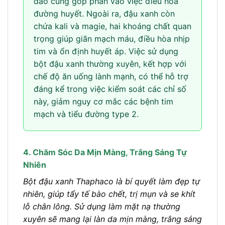
dào cũng góp phần vào việc điều hòa
đường huyết. Ngoài ra, đậu xanh còn
chứa kali và magie, hai khoáng chất quan
trọng giúp giãn mạch máu, điều hòa nhịp
tim và ổn định huyết áp. Việc sử dụng
bột đậu xanh thường xuyên, kết hợp với
chế độ ăn uống lành mạnh, có thể hỗ trợ
đáng kể trong việc kiểm soát các chỉ số
này, giảm nguy cơ mắc các bệnh tim
mạch và tiểu đường type 2.
4. Chăm Sóc Da Mịn Màng, Trắng Sáng Tự
Nhiên
Bột đậu xanh Thaphaco là bí quyết làm đẹp tự
nhiên, giúp tẩy tế bào chết, trị mụn và se khít
lỗ chân lông. Sử dụng làm mặt nạ thường
xuyên sẽ mang lại làn da mịn màng, trắng sáng