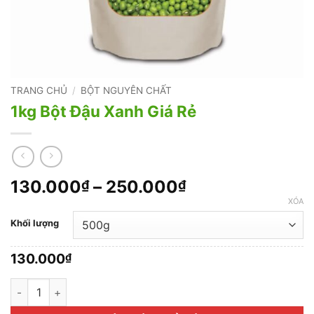
TRANG CHỦ
/
BỘT NGUYÊN CHẤT
1kg Bột Đậu Xanh Giá Rẻ
Khoảng
130.000
–
250.000
₫
₫
giá:
XÓA
từ
Khối lượng
130.000₫
đến
130.000
₫
250.000₫
1kg Bột Đậu Xanh Giá Rẻ số lượng