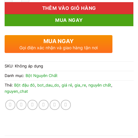
THÊM VÀO GIỎ HÀNG
MUA NGAY
MUA NGAY
Gọi điện xác nhận và giao hàng tận nơi
SKU:
Không áp dụng
Danh mục:
Bột Nguyên Chất
Thẻ:
Bột đậu đỏ
,
bot_dau_do
,
giá rẻ
,
gia_re
,
nguyên chất
,
nguyen_chat