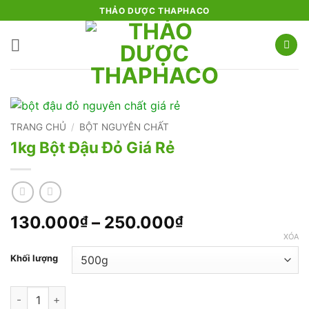
Bỏ
THẢO DƯỢC THAPHACO
qua
nội
dung
TRANG CHỦ
/
BỘT NGUYÊN CHẤT
1kg Bột Đậu Đỏ Giá Rẻ
Khoảng
130.000
–
250.000
₫
₫
giá:
XÓA
từ
Khối lượng
130.000₫
đến
1kg Bột Đậu Đỏ Giá Rẻ số lượng
250.000₫