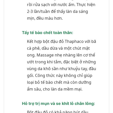
rồi rửa sạch với nước ấm. Thực hiện
2-3 lần/tuần để thấy làn da sáng
mịn, đều màu hơn.
Tẩy tế bào chết toàn thân:
Kết hợp bột đậu đỏ Thaphaco với bã
cà phê, dầu dừa và một chút mật
ong. Massage nhẹ nhàng lên cơ thể
ướt trong khi tắm, đặc biệt ở những
vùng da khô sần như khuỷu tay, đầu
gối. Công thức này không chỉ giúp
loại bỏ tế bào chết mà còn dưỡng
ẩm sâu, cho làn da mềm mại.
Hỗ trợ trị mụn và se khít lỗ chân lông:
Bột đậu đỏ có khả năng hút dầu