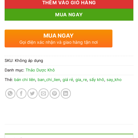
THÊM VÀO GIỎ HÀNG
MUA NGAY
MUA NGAY
Gọi điện xác nhận và giao hàng tận nơi
SKU:
Không áp dụng
Danh mục:
Thảo Dược Khô
Thẻ:
bán chi liên
,
ban_chi_lien
,
giá rẻ
,
gia_re
,
sấy khô
,
say_kho