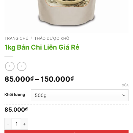
TRANG CHỦ
/
THẢO DƯỢC KHÔ
1kg Bán Chi Liên Giá Rẻ
Khoảng
85.000
–
150.000
₫
₫
giá:
XÓA
từ
Khối lượng
85.000₫
đến
85.000
₫
150.000₫
1kg Bán Chi Liên Giá Rẻ số lượng