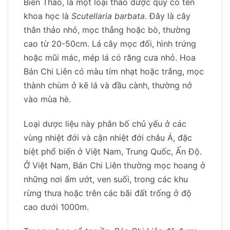
Biên Thảo, là một loại thảo dược quý có tên
khoa học là
Scutellaria barbata
. Đây là cây
thân thảo nhỏ, mọc thẳng hoặc bò, thường
cao từ 20-50cm. Lá cây mọc đối, hình trứng
hoặc mũi mác, mép lá có răng cưa nhỏ. Hoa
Bán Chi Liên có màu tím nhạt hoặc trắng, mọc
thành chùm ở kẽ lá và đầu cành, thường nở
vào mùa hè.
Loại dược liệu này phân bố chủ yếu ở các
vùng nhiệt đới và cận nhiệt đới châu Á, đặc
biệt phổ biến ở Việt Nam, Trung Quốc, Ấn Độ.
Ở Việt Nam, Bán Chi Liên thường mọc hoang ở
những nơi ẩm ướt, ven suối, trong các khu
rừng thưa hoặc trên các bãi đất trống ở độ
cao dưới 1000m.