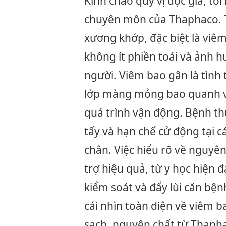
Kính chào quý vị độc giả, tôi
chuyên môn của Thaphaco. Tr
xương khớp, đặc biệt là viê
không ít phiền toái và ảnh 
người. Viêm bao gân là tình
lớp màng mỏng bao quanh và
quá trình vận động. Bệnh th
tấy và hạn chế cử động tại c
chân. Việc hiểu rõ về nguyê
trợ hiệu quả, từ y học hiện đ
kiểm soát và đẩy lùi căn bện
cái nhìn toàn diện về viêm b
sạch, nguyên chất từ Thapha