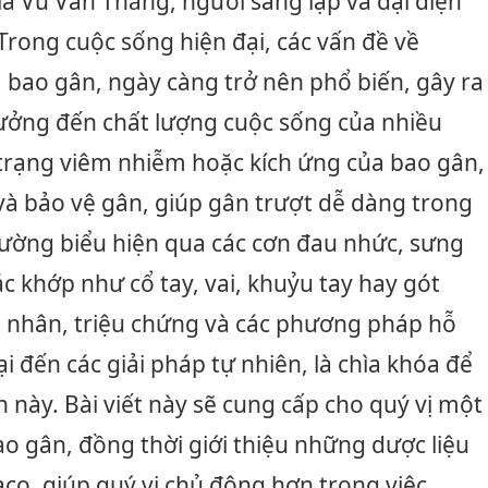
 là Vũ Văn Thắng, người sáng lập và đại diện
ong cuộc sống hiện đại, các vấn đề về
m bao gân, ngày càng trở nên phổ biến, gây ra
hưởng đến chất lượng cuộc sống của nhiều
 trạng viêm nhiễm hoặc kích ứng của bao gân,
 bảo vệ gân, giúp gân trượt dễ dàng trong
ường biểu hiện qua các cơn đau nhức, sưng
ác khớp như cổ tay, vai, khuỷu tay hay gót
n nhân, triệu chứng và các phương pháp hỗ
ại đến các giải pháp tự nhiên, là chìa khóa để
h này. Bài viết này sẽ cung cấp cho quý vị một
ao gân, đồng thời giới thiệu những dược liệu
co, giúp quý vị chủ động hơn trong việc