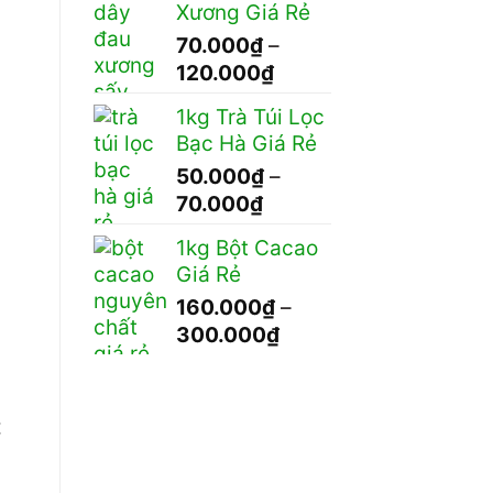
Xương Giá Rẻ
70.000
₫
–
Khoảng
120.000
₫
giá:
1kg Trà Túi Lọc
từ
Bạc Hà Giá Rẻ
70.000₫
50.000
₫
–
đến
Khoảng
70.000
₫
120.000₫
giá:
1kg Bột Cacao
từ
Giá Rẻ
50.000₫
160.000
₫
–
đến
Khoảng
300.000
₫
70.000₫
giá:
từ
160.000₫
c
đến
300.000₫