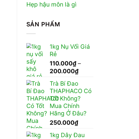
Hẹp hậu môn là gì
SẢN PHẨM
1kg Nụ Vối Giá
Rẻ
110.000
₫
–
Khoảng
200.000
₫
giá:
Trà Bí Đao
từ
THAPHACO Có
110.000₫
Tốt Không?
đến
Mua Chính
200.000₫
Hãng Ở Đâu?
250.000
₫
1kg Dây Đau