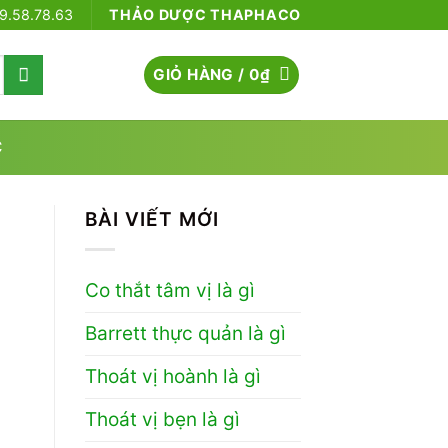
79.58.78.63
THẢO DƯỢC THAPHACO
GIỎ HÀNG /
0
₫
C
BÀI VIẾT MỚI
Co thắt tâm vị là gì
Barrett thực quản là gì
Thoát vị hoành là gì
Thoát vị bẹn là gì