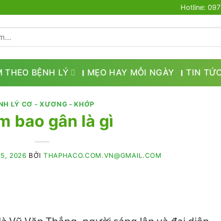
Hotline: 09
M THEO BỆNH LÝ
MẸO HAY MỖI NGÀY
TIN TỨ
NH LÝ CƠ - XƯƠNG - KHỚP
m bao gân là gì
5, 2026
BỞI
THAPHACO.COM.VN@GMAIL.COM