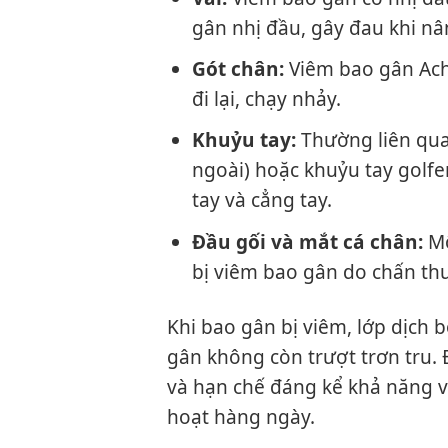
gân nhị đầu, gây đau khi nâ
Gót chân:
Viêm bao gân Achi
đi lại, chạy nhảy.
Khuỷu tay:
Thường liên quan
ngoài) hoặc khuỷu tay golfer
tay và cẳng tay.
Đầu gối và mắt cá chân:
Mộ
bị viêm bao gân do chấn t
Khi bao gân bị viêm, lớp dịch b
gân không còn trượt trơn tru. 
và hạn chế đáng kể khả năng v
hoạt hàng ngày.