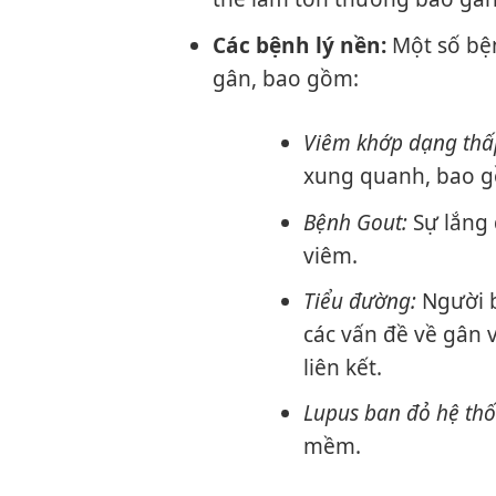
Các bệnh lý nền:
Một số bện
gân, bao gồm:
Viêm khớp dạng thấ
xung quanh, bao g
Bệnh Gout:
Sự lắng 
viêm.
Tiểu đường:
Người b
các vấn đề về gân
liên kết.
Lupus ban đỏ hệ thố
mềm.