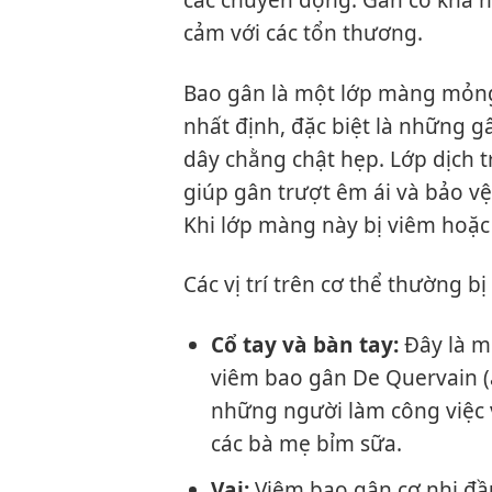
cảm với các tổn thương.
Bao gân là một lớp màng mỏng
nhất định, đặc biệt là những g
dây chằng chật hẹp. Lớp dịch t
giúp gân trượt êm ái và bảo v
Khi lớp màng này bị viêm hoặc 
Các vị trí trên cơ thể thường 
Cổ tay và bàn tay:
Đây là mộ
viêm bao gân De Quervain (
những người làm công việc 
các bà mẹ bỉm sữa.
Vai:
Viêm bao gân cơ nhị đầu