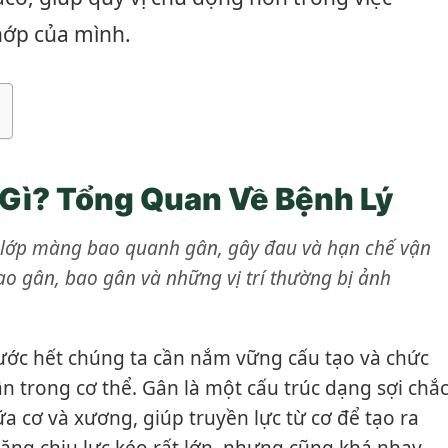
hớp của mình.
 Gì? Tổng Quan Về Bệnh Lý
m lớp màng bao quanh gân, gây đau và hạn chế vận
ạo gân, bao gân và những vị trí thường bị ảnh
rước hết chúng ta cần nắm vững cấu tạo và chức
 trong cơ thể. Gân là một cấu trúc dạng sợi chắ
ữa cơ và xương, giúp truyền lực từ cơ để tạo ra
ăng chịu lực kéo rất lớn, nhưng cũng khá nhạy