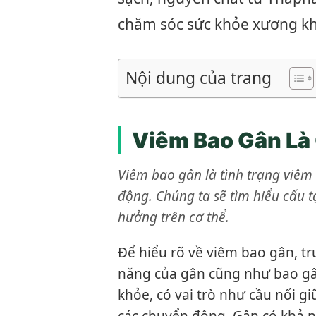
chăm sóc sức khỏe xương k
Nội dung của trang
Viêm Bao Gân Là
Viêm bao gân là tình trạng viê
động. Chúng ta sẽ tìm hiểu cấu t
hưởng trên cơ thể.
Để hiểu rõ về viêm bao gân, t
năng của gân cũng như bao gân
khỏe, có vai trò như cầu nối gi
các chuyển động. Gân có khả n