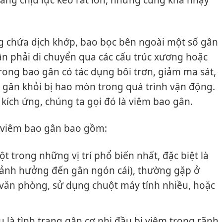
 chứa dịch khớp, bao bọc bên ngoài một số gân
ân phải di chuyển qua các cấu trúc xương hoặc
rong bao gân có tác dụng bôi trơn, giảm ma sát,
ệ gân khỏi bị hao mòn trong quá trình vận động.
kích ứng, chúng ta gọi đó là viêm bao gân.
bị viêm bao gân bao gồm:
t trong những vị trí phổ biến nhất, đặc biệt là
ảnh hưởng đến gân ngón cái), thường gặp ở
văn phòng, sử dụng chuột máy tính nhiều, hoặc
 là tình trạng gân cơ nhị đầu bị viêm trong rãnh