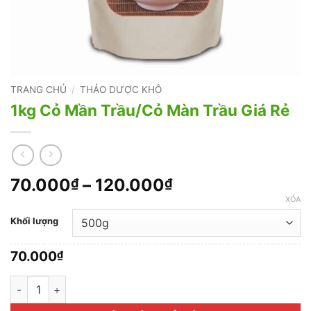
TRANG CHỦ
/
THẢO DƯỢC KHÔ
1kg Cỏ Mần Trầu/Cỏ Màn Trầu Giá Rẻ
Khoảng
70.000
–
120.000
₫
₫
giá:
XÓA
từ
Khối lượng
70.000₫
đến
70.000
₫
120.000₫
1kg Cỏ Mần Trầu/Cỏ Màn Trầu Giá Rẻ số lượng