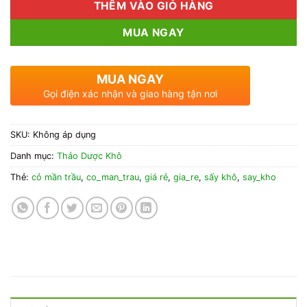
THÊM VÀO GIỎ HÀNG
MUA NGAY
MUA NGAY
Gọi điện xác nhận và giao hàng tận nơi
SKU:
Không áp dụng
Danh mục:
Thảo Dược Khô
Thẻ:
cỏ mần trầu
,
co_man_trau
,
giá rẻ
,
gia_re
,
sấy khô
,
say_kho