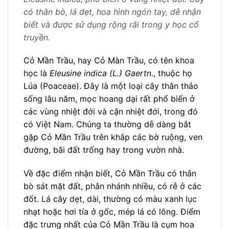
có thân bò, lá dẹt, hoa hình ngón tay, dễ nhận
biết và được sử dụng rộng rãi trong y học cổ
truyền.
Cỏ Mần Trầu, hay Cỏ Màn Trầu, có tên khoa
học là
Eleusine indica (L.) Gaertn.
, thuộc họ
Lúa (Poaceae). Đây là một loại cây thân thảo
sống lâu năm, mọc hoang dại rất phổ biến ở
các vùng nhiệt đới và cận nhiệt đới, trong đó
có Việt Nam. Chúng ta thường dễ dàng bắt
gặp Cỏ Mần Trầu trên khắp các bờ ruộng, ven
đường, bãi đất trống hay trong vườn nhà.
Về đặc điểm nhận biết, Cỏ Mần Trầu có thân
bò sát mặt đất, phân nhánh nhiều, có rễ ở các
đốt. Lá cây dẹt, dài, thường có màu xanh lục
nhạt hoặc hơi tía ở gốc, mép lá có lông. Điểm
đặc trưng nhất của Cỏ Mần Trầu là cụm hoa