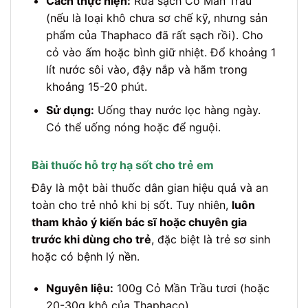
Cách thực hiện:
Rửa sạch Cỏ Mần Trầu
(nếu là loại khô chưa sơ chế kỹ, nhưng sản
phẩm của Thaphaco đã rất sạch rồi). Cho
cỏ vào ấm hoặc bình giữ nhiệt. Đổ khoảng 1
lít nước sôi vào, đậy nắp và hãm trong
khoảng 15-20 phút.
Sử dụng:
Uống thay nước lọc hàng ngày.
Có thể uống nóng hoặc để nguội.
Bài thuốc hỗ trợ hạ sốt cho trẻ em
Đây là một bài thuốc dân gian hiệu quả và an
toàn cho trẻ nhỏ khi bị sốt. Tuy nhiên,
luôn
tham khảo ý kiến bác sĩ hoặc chuyên gia
trước khi dùng cho trẻ
, đặc biệt là trẻ sơ sinh
hoặc có bệnh lý nền.
Nguyên liệu:
100g Cỏ Mần Trầu tươi (hoặc
20-30g khô của Thaphaco).