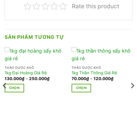
Rate this product
SẢN PHẨM TƯƠNG TỰ
THẢO DƯỢC KHÔ
THẢO DƯỢC KHÔ
1kg Đại Hoàng Giá Rẻ
1kg Thần Thông Giá Rẻ
Khoảng
Khoảng
130.000
₫
–
250.000
₫
70.000
₫
–
120.000
₫
giá:
giá:
từ
từ
CHỌN
CHỌN
130.000₫
70.000₫
đến
đến
Sản
Sản
250.000₫
120.000₫
phẩm
phẩm
này
này
có
có
nhiều
nhiều
biến
biến
thể.
thể.