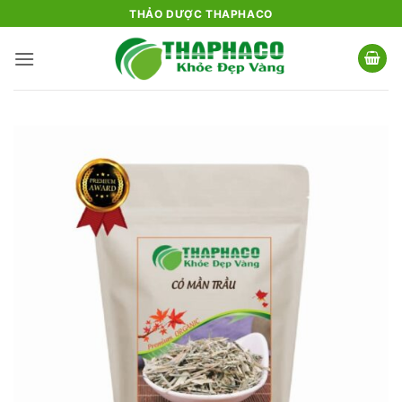
Bỏ
THẢO DƯỢC THAPHACO
qua
nội
dung