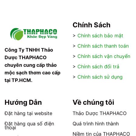
Các
Các
tùy
tùy
chọn
chọn
có
có
Chính Sách
thể
thể
được
được
>
Chính sách bảo mật
chọn
chọn
>
Chính sách thanh toán
trên
trên
Công Ty TNHH Thảo
trang
trang
>
Chính sách vận chuyển
Dược THAPHACO
sản
sản
chuyên cung cấp thảo
>
Chính sách đổi trả
phẩm
phẩm
mộc sạch thơm cao cấp
>
Chính sách sử dụng
tại TP.HCM.
Hướng Dẫn
Về chúng tôi
Đặt hàng tại website
Thảo Dược THAPHACO
Đặt hàng qua số điện
Quá trình hình thành
thoại
Niềm tin của THAPHACO