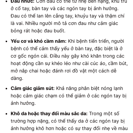
Đau nhức:
Cơn đau có thể từ nhẹ đến nặng, khu trú
ở cổ tay, bàn tay và các ngón tay bị ảnh hưởng.
Đau có thể lan lên cẳng tay, khuỷu tay và thậm chí
là vai. Nhiều người mô tả cơn đau như cảm giác
bỏng rát hoặc đau buốt.
Yếu cơ và khó cầm nắm:
Khi bệnh tiến triển, người
bệnh có thể cảm thấy yếu ở bàn tay, đặc biệt là ở
cơ gốc ngón cái. Điều này gây khó khăn trong các
hoạt động cần sự khéo léo như cài cúc áo, cầm bút,
mở nắp chai hoặc đánh rơi đồ vật một cách dễ
dàng.
Cảm giác giảm sút:
Khả năng phân biệt nóng lạnh
hoặc cảm giác chạm có thể giảm ở các ngón tay bị
ảnh hưởng.
Khô da hoặc thay đổi màu sắc da:
Trong một số
trường hợp nặng, có thể thấy da ở các ngón tay bị
ảnh hưởng khô hơn hoặc có sự thay đổi nhẹ về màu