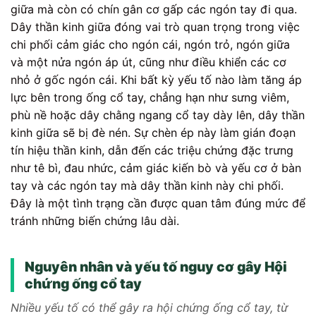
giữa mà còn có chín gân cơ gấp các ngón tay đi qua.
Dây thần kinh giữa đóng vai trò quan trọng trong việc
chi phối cảm giác cho ngón cái, ngón trỏ, ngón giữa
và một nửa ngón áp út, cũng như điều khiển các cơ
nhỏ ở gốc ngón cái. Khi bất kỳ yếu tố nào làm tăng áp
lực bên trong ống cổ tay, chẳng hạn như sưng viêm,
phù nề hoặc dây chằng ngang cổ tay dày lên, dây thần
kinh giữa sẽ bị đè nén. Sự chèn ép này làm gián đoạn
tín hiệu thần kinh, dẫn đến các triệu chứng đặc trưng
như tê bì, đau nhức, cảm giác kiến bò và yếu cơ ở bàn
tay và các ngón tay mà dây thần kinh này chi phối.
Đây là một tình trạng cần được quan tâm đúng mức để
tránh những biến chứng lâu dài.
Nguyên nhân và yếu tố nguy cơ gây Hội
chứng ống cổ tay
Nhiều yếu tố có thể gây ra hội chứng ống cổ tay, từ