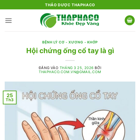
Bỏ
THẢO DƯỢC THAPHACO
qua
nội
dung
BỆNH LÝ CƠ - XƯƠNG - KHỚP
Hội chứng ống cổ tay là gì
ĐĂNG VÀO
THÁNG 3 25, 2026
BỞI
THAPHACO.COM.VN@GMAIL.COM
25
Th3