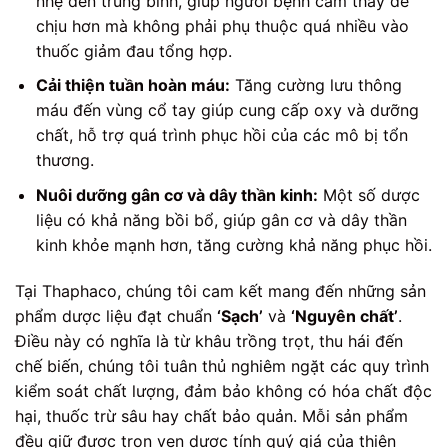
nhẹ đến trung bình, giúp người bệnh cảm thấy dễ
chịu hơn mà không phải phụ thuộc quá nhiều vào
thuốc giảm đau tổng hợp.
Cải thiện tuần hoàn máu:
Tăng cường lưu thông
máu đến vùng cổ tay giúp cung cấp oxy và dưỡng
chất, hỗ trợ quá trình phục hồi của các mô bị tổn
thương.
Nuôi dưỡng gân cơ và dây thần kinh:
Một số dược
liệu có khả năng bồi bổ, giúp gân cơ và dây thần
kinh khỏe mạnh hơn, tăng cường khả năng phục hồi.
Tại Thaphaco, chúng tôi cam kết mang đến những sản
phẩm dược liệu đạt chuẩn
‘Sạch’
và
‘Nguyên chất’
.
Điều này có nghĩa là từ khâu trồng trọt, thu hái đến
chế biến, chúng tôi tuân thủ nghiêm ngặt các quy trình
kiểm soát chất lượng, đảm bảo không có hóa chất độc
hại, thuốc trừ sâu hay chất bảo quản. Mỗi sản phẩm
đều giữ được trọn vẹn dược tính quý giá của thiên