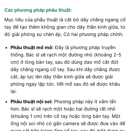
Các phương pháp phẫu thuật:
Mục tiêu của phẫu thuật là cắt bỏ dây chằng ngang cổ
tay để tạo thêm không gian cho dây thần kinh giữa, từ
đó giải phóng sự chèn ép. Có hai phương pháp chính:
Phẫu thuật mổ mở:
Đây là phương pháp truyền
thống. Bác sĩ sẽ rạch một đường nhỏ (khoảng 2-5
cm) ở lòng bàn tay, sau đó dùng dao mổ cắt đứt
dây chằng ngang cổ tay. Sau khi dây chằng được
cắt, áp lực lên dây thần kinh giữa sẽ được giải
phóng ngay lập tức. Vết mổ sau đó sẽ được khâu
lại.
Phẫu thuật nội soi:
Phương pháp này ít xâm lấn
hơn. Bác sĩ sẽ rạch một hoặc hai đường rất nhỏ
(khoảng 1 cm) trên cổ tay hoặc lòng bàn tay. Một
ống nội soi nhỏ có gắn camera sẽ được đưa vào để
quan sát bên trong ống cổ tay, sau đó một dụng cụ