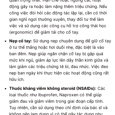
động gây ra hoặc làm nặng thêm triệu chứng. Nếu
công việc đòi hỏi các động tác lặp lại, cần có thời
gian nghỉ ngơi thường xuyên, thay đổi tư thế làm
việc và sử dụng các công cụ hỗ trợ công thái học
(ergonomic) để giảm tải cho cổ tay.
Nẹp cổ tay:
Sử dụng nẹp chuyên dụng để giữ cổ tay
ở tư thế thẳng hoặc hơi duỗi nhẹ, đặc biệt là vào
ban đêm. Nẹp giúp ngăn chặn cổ tay bị gập quá
mức khi ngủ, giảm áp lực lên dây thần kinh giữa và
làm giảm các triệu chứng tê bì, đau nhức. Việc đeo
nẹp ban ngày khi thực hiện các hoạt động cũng rất
hữu ích.
Thuốc kháng viêm không steroid (NSAIDs):
Các
loại thuốc như Ibuprofen, Naproxen có thể giúp
giảm đau và giảm viêm trong giai đoạn cấp tính.
Tuy nhiên, cần sử dụng theo chỉ định của bác sĩ và
không nên lạm dụng vì có thể gây tác dụng phụ.