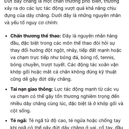
Đứt dây chằng là một chấn thương phổ biến, thường
xảy ra do các lực tác động vượt quá khả năng chịu
đựng của dây chằng. Dưới đây là những nguyên nhân
và yếu tố nguy cơ chính:
Chấn thương thể thao:
Đây là nguyên nhân hàng
đầu, đặc biệt trong các môn thể thao đòi hỏi sự
thay đổi hướng đột ngột, nhảy, tiếp đất mạnh hoặc
va chạm trực tiếp như bóng đá, bóng rổ, tennis,
bóng chuyền, trượt tuyết. Các động tác xoắn vặn
khớp gối hoặc mắt cá chân không đúng kỹ thuật
cũng dễ gây đứt dây chằng.
Tai nạn giao thông:
Lực tác động mạnh từ các vụ
va chạm có thể gây tổn thương nghiêm trọng đến
nhiều dây chằng cùng lúc, đặc biệt là ở khớp gối và
cột sống.
Té ngã:
Té ngã từ độ cao, té ngửa hoặc chống tay
khi ngã có thể gây đứt dây chằng ở vai, cổ tay, đầu