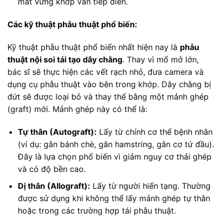
mất vững khớp vẫn tiếp diễn.
Các kỹ thuật phẫu thuật phổ biến:
Kỹ thuật phẫu thuật phổ biến nhất hiện nay là
phẫu
thuật nội soi tái tạo dây chằng
. Thay vì mổ mở lớn,
bác sĩ sẽ thực hiện các vết rạch nhỏ, đưa camera và
dụng cụ phẫu thuật vào bên trong khớp. Dây chằng bị
đứt sẽ được loại bỏ và thay thế bằng một mảnh ghép
(graft) mới. Mảnh ghép này có thể là:
Tự thân (Autograft):
Lấy từ chính cơ thể bệnh nhân
(ví dụ: gân bánh chè, gân hamstring, gân cơ tứ đầu).
Đây là lựa chọn phổ biến vì giảm nguy cơ thải ghép
và có độ bền cao.
Dị thân (Allograft):
Lấy từ người hiến tạng. Thường
được sử dụng khi không thể lấy mảnh ghép tự thân
hoặc trong các trường hợp tái phẫu thuật.