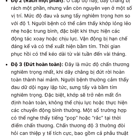
Độ 2 (Rách một phần):
Ở cấp độ này, dây chằng bị
rách một phần, nhưng vẫn còn nguyên vẹn ở một số
vị trí. Mức độ đau và sưng tấy nghiêm trọng hơn so
với độ 1. Người bệnh có thể cảm thấy khớp lỏng lẻo
nhẹ hoặc trung bình, đặc biệt khi thực hiện các
động tác xoay hoặc chịu lực. Vận động bị hạn chế
đáng kể và có thể xuất hiện bầm tím. Thời gian
phục hồi có thể kéo dài từ vài tuần đến vài tháng.
Độ 3 (Đứt hoàn toàn):
Đây là mức độ chấn thương
nghiêm trọng nhất, khi dây chằng bị đứt rời hoàn
toàn thành hai mảnh. Người bệnh thường cảm thấy
đau dữ dội ngay lập tức, sưng tấy và bầm tím
nghiêm trọng. Đặc biệt, khớp sẽ trở nên mất ổn
định hoàn toàn, không thể chịu lực hoặc thực hiện
các chuyển động bình thường. Một số trường hợp
có thể nghe thấy tiếng “pop” hoặc “rắc” tại thời
điểm chấn thương. Chấn thương độ 3 thường đòi
hỏi can thiệp y tế tích cực, bao gồm cả phẫu thuật