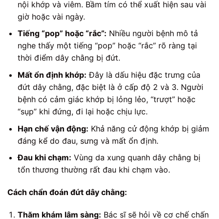
nội khớp và viêm. Bầm tím có thể xuất hiện sau vài
giờ hoặc vài ngày.
Tiếng “pop” hoặc “rắc”:
Nhiều người bệnh mô tả
nghe thấy một tiếng “pop” hoặc “rắc” rõ ràng tại
thời điểm dây chằng bị đứt.
Mất ổn định khớp:
Đây là dấu hiệu đặc trưng của
đứt dây chằng, đặc biệt là ở cấp độ 2 và 3. Người
bệnh có cảm giác khớp bị lỏng lẻo, “trượt” hoặc
“sụp” khi đứng, đi lại hoặc chịu lực.
Hạn chế vận động:
Khả năng cử động khớp bị giảm
đáng kể do đau, sưng và mất ổn định.
Đau khi chạm:
Vùng da xung quanh dây chằng bị
tổn thương thường rất đau khi chạm vào.
Cách chẩn đoán đứt dây chằng:
Thăm khám lâm sàng:
Bác sĩ sẽ hỏi về cơ chế chấn