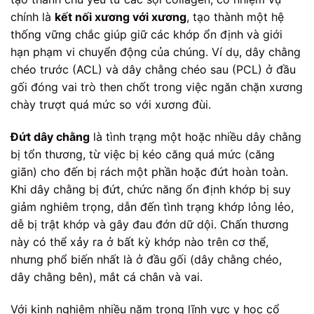
chính là
kết nối xương với xương
, tạo thành một hệ
thống vững chắc giúp giữ các khớp ổn định và giới
hạn phạm vi chuyển động của chúng. Ví dụ, dây chằng
chéo trước (ACL) và dây chằng chéo sau (PCL) ở đầu
gối đóng vai trò then chốt trong việc ngăn chặn xương
chày trượt quá mức so với xương đùi.
Đứt dây chằng
là tình trạng một hoặc nhiều dây chằng
bị tổn thương, từ việc bị kéo căng quá mức (căng
giãn) cho đến bị rách một phần hoặc đứt hoàn toàn.
Khi dây chằng bị đứt, chức năng ổn định khớp bị suy
giảm nghiêm trọng, dẫn đến tình trạng khớp lỏng lẻo,
dễ bị trật khớp và gây đau đớn dữ dội. Chấn thương
này có thể xảy ra ở bất kỳ khớp nào trên cơ thể,
nhưng phổ biến nhất là ở đầu gối (dây chằng chéo,
dây chằng bên), mắt cá chân và vai.
Với kinh nghiệm nhiều năm trong lĩnh vực y học cổ