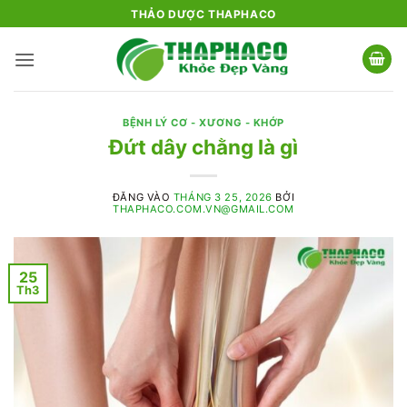
Bỏ
THẢO DƯỢC THAPHACO
qua
nội
dung
BỆNH LÝ CƠ - XƯƠNG - KHỚP
Đứt dây chằng là gì
ĐĂNG VÀO
THÁNG 3 25, 2026
BỞI
THAPHACO.COM.VN@GMAIL.COM
25
Th3