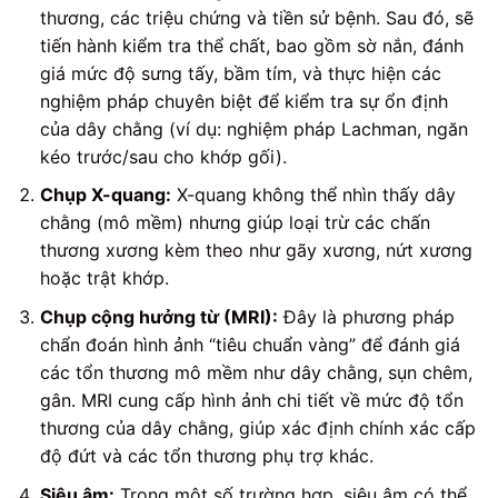
thương, các triệu chứng và tiền sử bệnh. Sau đó, sẽ
tiến hành kiểm tra thể chất, bao gồm sờ nắn, đánh
giá mức độ sưng tấy, bầm tím, và thực hiện các
nghiệm pháp chuyên biệt để kiểm tra sự ổn định
của dây chằng (ví dụ: nghiệm pháp Lachman, ngăn
kéo trước/sau cho khớp gối).
Chụp X-quang:
X-quang không thể nhìn thấy dây
chằng (mô mềm) nhưng giúp loại trừ các chấn
thương xương kèm theo như gãy xương, nứt xương
hoặc trật khớp.
Chụp cộng hưởng từ (MRI):
Đây là phương pháp
chẩn đoán hình ảnh “tiêu chuẩn vàng” để đánh giá
các tổn thương mô mềm như dây chằng, sụn chêm,
gân. MRI cung cấp hình ảnh chi tiết về mức độ tổn
thương của dây chằng, giúp xác định chính xác cấp
độ đứt và các tổn thương phụ trợ khác.
Siêu âm:
Trong một số trường hợp, siêu âm có thể