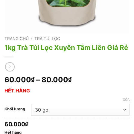
TRANG CHỦ
/
TRÀ TÚI LỌC
1kg Trà Túi Lọc Xuyên Tâm Liên Giá Rẻ
Khoảng
60.000
–
80.000
₫
₫
giá:
HẾT HÀNG
từ
60.000₫
XÓA
đến
Khối lượng
80.000₫
60.000
₫
Hết hàng