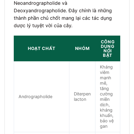
Neoandrographolide và
Deoxyandrographolide. Đây chính là những
thành phần chủ chốt mang lại các tác dụng
dược lý tuyệt vời của cây.
CÔNG
DỤNG
HOẠT CHẤT
NHÓM
NỔI
BẬT
Kháng
viêm
mạnh
mẽ,
tăng
Diterpen
cường
Andrographolide
lacton
miễn
dịch,
kháng
khuẩn,
bảo vệ
gan