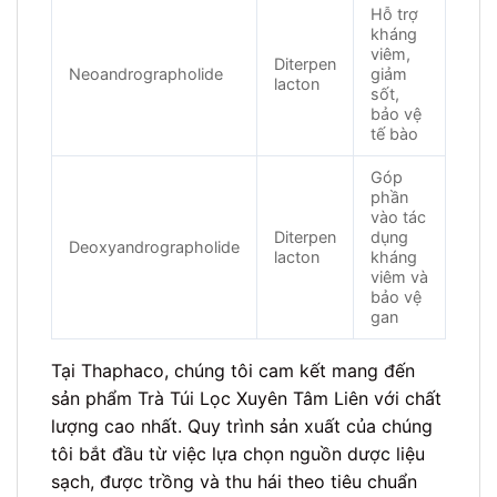
Hỗ trợ
kháng
viêm,
Diterpen
Neoandrographolide
giảm
lacton
sốt,
bảo vệ
tế bào
Góp
phần
vào tác
Diterpen
dụng
Deoxyandrographolide
lacton
kháng
viêm và
bảo vệ
gan
Tại Thaphaco, chúng tôi cam kết mang đến
sản phẩm Trà Túi Lọc Xuyên Tâm Liên với chất
lượng cao nhất. Quy trình sản xuất của chúng
tôi bắt đầu từ việc lựa chọn nguồn dược liệu
sạch, được trồng và thu hái theo tiêu chuẩn