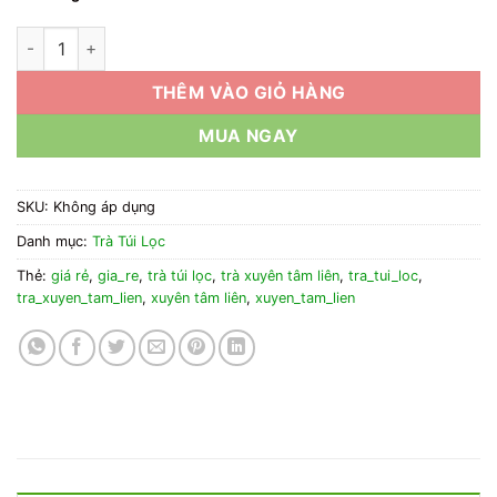
1kg Trà Túi Lọc Xuyên Tâm Liên Giá Rẻ số lượng
THÊM VÀO GIỎ HÀNG
MUA NGAY
SKU:
Không áp dụng
Danh mục:
Trà Túi Lọc
Thẻ:
giá rẻ
,
gia_re
,
trà túi lọc
,
trà xuyên tâm liên
,
tra_tui_loc
,
tra_xuyen_tam_lien
,
xuyên tâm liên
,
xuyen_tam_lien