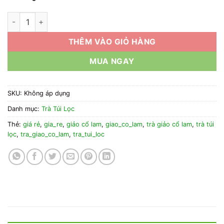
1kg Trà Túi Lọc Giảo Cổ Lam Giá Rẻ số lượng
THÊM VÀO GIỎ HÀNG
MUA NGAY
SKU:
Không áp dụng
Danh mục:
Trà Túi Lọc
Thẻ:
giá rẻ
,
gia_re
,
giảo cổ lam
,
giao_co_lam
,
trà giảo cổ lam
,
trà túi
lọc
,
tra_giao_co_lam
,
tra_tui_loc