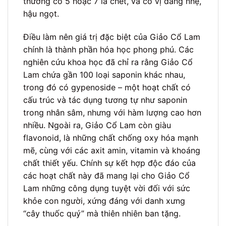
thường có 5 hoặc 7 lá chét, và có vị đắng nhẹ,
hậu ngọt.
Điều làm nên giá trị đặc biệt của Giảo Cổ Lam
chính là thành phần hóa học phong phú. Các
nghiên cứu khoa học đã chỉ ra rằng Giảo Cổ
Lam chứa gần 100 loại saponin khác nhau,
trong đó có gypenoside – một hoạt chất có
cấu trúc và tác dụng tương tự như saponin
trong nhân sâm, nhưng với hàm lượng cao hơn
nhiều. Ngoài ra, Giảo Cổ Lam còn giàu
flavonoid, là những chất chống oxy hóa mạnh
mẽ, cùng với các axit amin, vitamin và khoáng
chất thiết yếu. Chính sự kết hợp độc đáo của
các hoạt chất này đã mang lại cho Giảo Cổ
Lam những công dụng tuyệt vời đối với sức
khỏe con người, xứng đáng với danh xưng
“cây thuốc quý” mà thiên nhiên ban tặng.