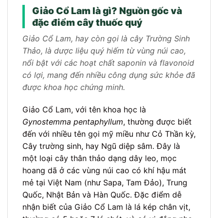
Giảo Cổ Lam là gì? Nguồn gốc và
đặc điểm cây thuốc quý
Giảo Cổ Lam, hay còn gọi là cây Trường Sinh
Thảo, là dược liệu quý hiếm từ vùng núi cao,
nổi bật với các hoạt chất saponin và flavonoid
có lợi, mang đến nhiều công dụng sức khỏe đã
được khoa học chứng minh.
Giảo Cổ Lam, với tên khoa học là
Gynostemma pentaphyllum
, thường được biết
đến với nhiều tên gọi mỹ miều như Cỏ Thần kỳ,
Cây trường sinh, hay Ngũ diệp sâm. Đây là
một loại cây thân thảo dạng dây leo, mọc
hoang dã ở các vùng núi cao có khí hậu mát
mẻ tại Việt Nam (như Sapa, Tam Đảo), Trung
Quốc, Nhật Bản và Hàn Quốc. Đặc điểm dễ
nhận biết của Giảo Cổ Lam là lá kép chân vịt,