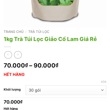
TRANG CHỦ
/
TRÀ TÚI LỌC
1kg Trà Túi Lọc Giảo Cổ Lam Giá Rẻ
Khoảng
70.000
–
90.000
₫
₫
giá:
HẾT HÀNG
từ
70.000₫
XÓA
đến
Khối lượng
90.000₫
70.000
₫
Hết hàng