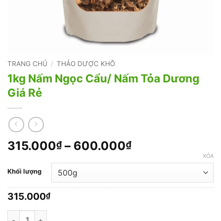
TRANG CHỦ
/
THẢO DƯỢC KHÔ
1kg Nấm Ngọc Cẩu/ Nấm Tỏa Dương
Giá Rẻ
Khoảng
315.000
–
600.000
₫
₫
giá:
XÓA
từ
Khối lượng
315.000₫
đến
315.000
₫
600.000₫
1kg Nấm Ngọc Cẩu/ Nấm Tỏa Dương Giá Rẻ số lượng