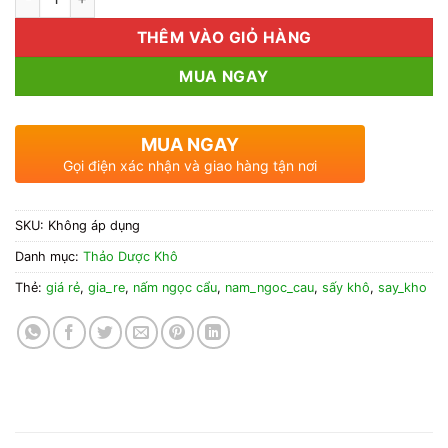
THÊM VÀO GIỎ HÀNG
MUA NGAY
MUA NGAY
Gọi điện xác nhận và giao hàng tận nơi
SKU:
Không áp dụng
Danh mục:
Thảo Dược Khô
Thẻ:
giá rẻ
,
gia_re
,
nấm ngọc cẩu
,
nam_ngoc_cau
,
sấy khô
,
say_kho