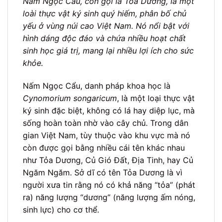
Nấm Ngọc Cẩu, còn gọi là Tỏa Dương, là một
loài thực vật ký sinh quý hiếm, phân bố chủ
yếu ở vùng núi cao Việt Nam. Nó nổi bật với
hình dáng độc đáo và chứa nhiều hoạt chất
sinh học giá trị, mang lại nhiều lợi ích cho sức
khỏe.
Nấm Ngọc Cẩu, danh pháp khoa học là
Cynomorium songaricum
, là một loại thực vật
ký sinh đặc biệt, không có lá hay diệp lục, mà
sống hoàn toàn nhờ vào cây chủ. Trong dân
gian Việt Nam, tùy thuộc vào khu vực mà nó
còn được gọi bằng nhiều cái tên khác nhau
như Tỏa Dương, Củ Gió Đất, Địa Tinh, hay Củ
Ngăm Ngăm. Sở dĩ có tên Tỏa Dương là vì
người xưa tin rằng nó có khả năng “tỏa” (phát
ra) năng lượng “dương” (năng lượng ấm nóng,
sinh lực) cho cơ thể.