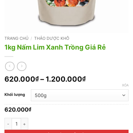
TRANG CHỦ
/
THẢO DƯỢC KHÔ
1kg Nấm Lim Xanh Trồng Giá Rẻ
Khoảng
620.000
–
1.200.000
₫
₫
giá:
XÓA
từ
Khối lượng
620.000₫
đến
620.000
₫
1.200.000₫
1kg Nấm Lim Xanh Trồng Giá Rẻ số lượng