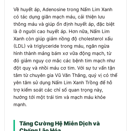
Về huyết áp, Adenosine trong Nấm Lim Xanh
có tác dụng giãn mạch máu, cải thiện lưu
thông máu và giúp ổn định huyết áp, đặc biệt
là ở người cao huyết áp. Hơn nữa, Nấm Lim
Xanh còn giúp giảm nồng độ cholesterol xấu
(LDL) và triglyceride trong máu, ngăn ngừa
hình thành mảng bám xơ vữa động mạch, từ
đó giảm nguy cơ mắc các bệnh tim mạch như
đột quỵ và nhồi máu cơ tim. Với sự tư vấn tận
tâm từ chuyên gia Vũ Văn Thắng, quý vị có thể
yên tâm sử dụng Nấm Lim Xanh Trồng để hỗ
trợ kiểm soát các chỉ số quan trọng này,
hướng tới một trái tim và mạch máu khỏe
mạnh.
Tăng Cường Hệ Miễn Dịch và
Chống Lão Hóa