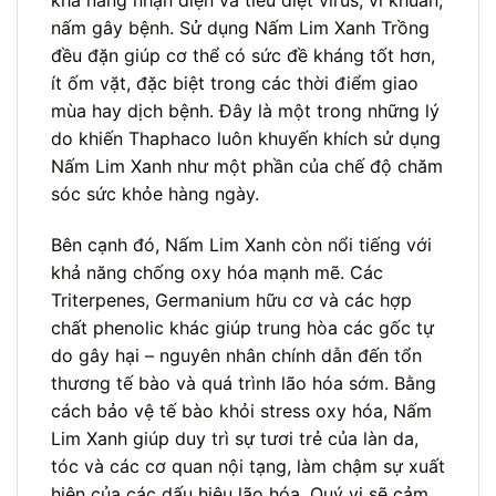
khả năng nhận diện và tiêu diệt virus, vi khuẩn,
nấm gây bệnh. Sử dụng Nấm Lim Xanh Trồng
đều đặn giúp cơ thể có sức đề kháng tốt hơn,
ít ốm vặt, đặc biệt trong các thời điểm giao
mùa hay dịch bệnh. Đây là một trong những lý
do khiến Thaphaco luôn khuyến khích sử dụng
Nấm Lim Xanh như một phần của chế độ chăm
sóc sức khỏe hàng ngày.
Bên cạnh đó, Nấm Lim Xanh còn nổi tiếng với
khả năng chống oxy hóa mạnh mẽ. Các
Triterpenes, Germanium hữu cơ và các hợp
chất phenolic khác giúp trung hòa các gốc tự
do gây hại – nguyên nhân chính dẫn đến tổn
thương tế bào và quá trình lão hóa sớm. Bằng
cách bảo vệ tế bào khỏi stress oxy hóa, Nấm
Lim Xanh giúp duy trì sự tươi trẻ của làn da,
tóc và các cơ quan nội tạng, làm chậm sự xuất
hiện của các dấu hiệu lão hóa. Quý vị sẽ cảm