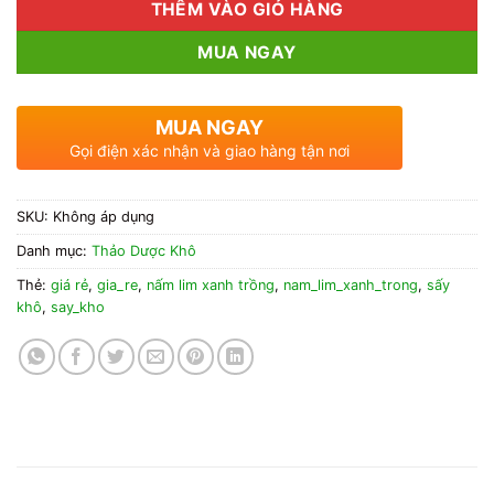
THÊM VÀO GIỎ HÀNG
MUA NGAY
MUA NGAY
Gọi điện xác nhận và giao hàng tận nơi
SKU:
Không áp dụng
Danh mục:
Thảo Dược Khô
Thẻ:
giá rẻ
,
gia_re
,
nấm lim xanh trồng
,
nam_lim_xanh_trong
,
sấy
khô
,
say_kho