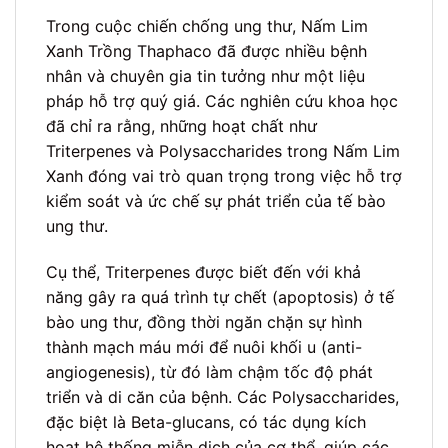
Trong cuộc chiến chống ung thư, Nấm Lim
Xanh Trồng Thaphaco đã được nhiều bệnh
nhân và chuyên gia tin tưởng như một liệu
pháp hỗ trợ quý giá. Các nghiên cứu khoa học
đã chỉ ra rằng, những hoạt chất như
Triterpenes và Polysaccharides trong Nấm Lim
Xanh đóng vai trò quan trọng trong việc hỗ trợ
kiểm soát và ức chế sự phát triển của tế bào
ung thư.
Cụ thể, Triterpenes được biết đến với khả
năng gây ra quá trình tự chết (apoptosis) ở tế
bào ung thư, đồng thời ngăn chặn sự hình
thành mạch máu mới để nuôi khối u (anti-
angiogenesis), từ đó làm chậm tốc độ phát
triển và di căn của bệnh. Các Polysaccharides,
đặc biệt là Beta-glucans, có tác dụng kích
hoạt hệ thống miễn dịch của cơ thể, giúp các