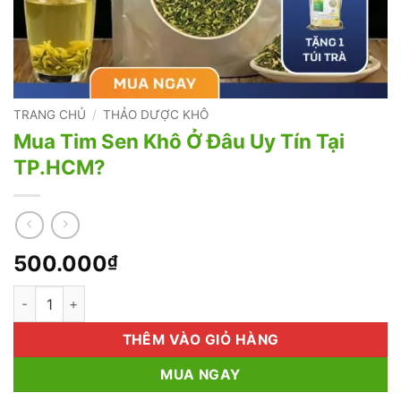
TRANG CHỦ
/
THẢO DƯỢC KHÔ
Mua Tim Sen Khô Ở Đâu Uy Tín Tại
TP.HCM?
500.000
₫
Mua Tim Sen Khô Ở Đâu Uy Tín Tại TP.HCM? số lượng
THÊM VÀO GIỎ HÀNG
MUA NGAY