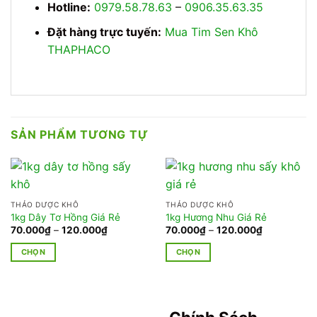
Hotline:
0979.58.78.63
–
0906.35.63.35
Đặt hàng trực tuyến:
Mua Tim Sen Khô
THAPHACO
SẢN PHẨM TƯƠNG TỰ
THẢO DƯỢC KHÔ
THẢO DƯỢC KHÔ
1kg Dây Tơ Hồng Giá Rẻ
1kg Hương Nhu Giá Rẻ
Khoảng
Khoảng
70.000
₫
–
120.000
₫
70.000
₫
–
120.000
₫
giá:
giá:
từ
từ
CHỌN
CHỌN
70.000₫
70.000₫
đến
đến
Sản
Sản
120.000₫
120.000₫
phẩm
phẩm
này
này
có
có