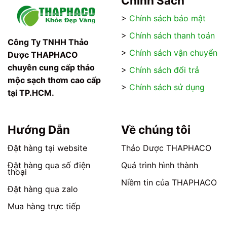
Chính Sách
nhiều
nhiều
>
Chính sách bảo mật
biến
biến
thể.
thể.
>
Chính sách thanh toán
Các
Các
Công Ty TNHH Thảo
tùy
tùy
>
Chính sách vận chuyển
Dược THAPHACO
chọn
chọn
chuyên cung cấp thảo
>
Chính sách đổi trả
có
có
mộc sạch thơm cao cấp
thể
thể
>
Chính sách sử dụng
tại TP.HCM.
được
được
chọn
chọn
trên
trên
trang
trang
Hướng Dẫn
Về chúng tôi
sản
sản
phẩm
phẩm
Đặt hàng tại website
Thảo Dược THAPHACO
Đặt hàng qua số điện
Quá trình hình thành
thoại
Niềm tin của THAPHACO
Đặt hàng qua zalo
Mua hàng trực tiếp