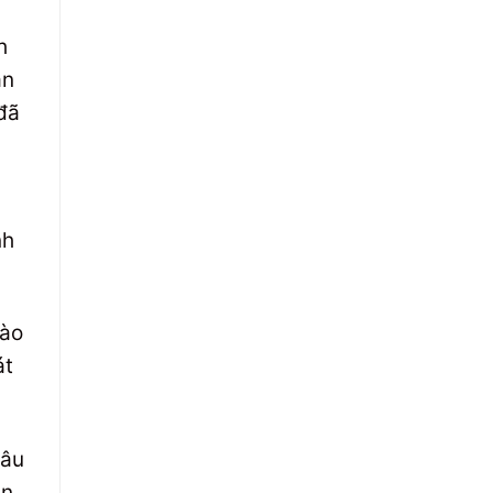
h
ặn
 đã
nh
vào
át
lâu
ên