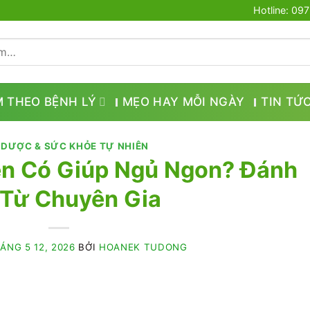
Hotline: 09
M THEO BỆNH LÝ
MẸO HAY MỖI NGÀY
TIN TỨ
 DƯỢC & SỨC KHỎE TỰ NHIÊN
en Có Giúp Ngủ Ngon? Đánh
 Từ Chuyên Gia
ÁNG 5 12, 2026
BỞI
HOANEK TUDONG