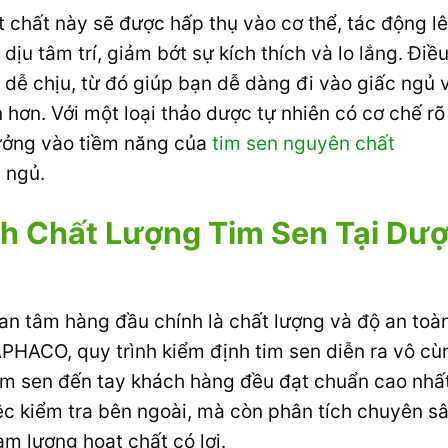
t chất này sẽ được hấp thụ vào cơ thể, tác động l
dịu tâm trí, giảm bớt sự kích thích và lo lắng. Điề
i, dễ chịu, từ đó giúp bạn dễ dàng đi vào giấc ngủ 
 hơn. Với một loại thảo dược tự nhiên có cơ chế rõ
tưởng vào tiềm năng của
tim sen nguyên chất
c ngủ.
nh Chất Lượng Tim Sen Tại Dư
uan tâm hàng đầu chính là chất lượng và độ an toà
PHACO, quy trình kiểm định tim sen diễn ra vô cù
im sen đến tay khách hàng đều đạt chuẩn cao nhất
iệc kiểm tra bên ngoài, mà còn phân tích chuyên s
m lượng hoạt chất có lợi.