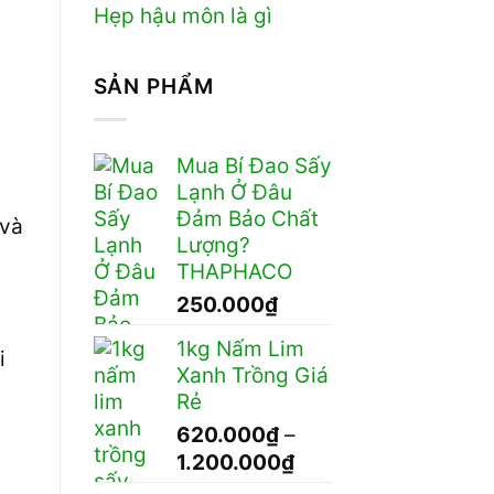
Hẹp hậu môn là gì
á
SẢN PHẨM
Mua Bí Đao Sấy
Lạnh Ở Đâu
Đảm Bảo Chất
 và
Lượng?
THAPHACO
250.000
₫
1kg Nấm Lim
i
Xanh Trồng Giá
Rẻ
620.000
₫
–
Khoảng
1.200.000
₫
giá: