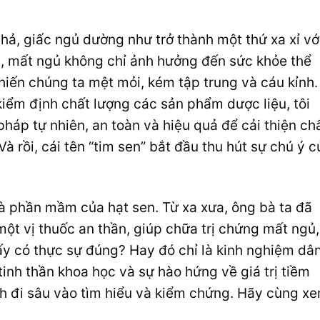
hả, giấc ngủ dường như trở thành một thứ xa xỉ vớ
c, mất ngủ không chỉ ảnh hưởng đến sức khỏe thể
hiến chúng ta mệt mỏi, kém tập trung và cáu kỉnh.
p kiểm định chất lượng các sản phẩm dược liệu, tôi
pháp tự nhiên, an toàn và hiệu quả để cải thiện ch
 rồi, cái tên “tim sen” bắt đầu thu hút sự chú ý c
 là phần mầm của hạt sen. Từ xa xưa, ông bà ta đã
ột vị thuốc an thần, giúp chữa trị chứng mất ngủ,
 ấy có thực sự đúng? Hay đó chỉ là kinh nghiệm dâ
inh thần khoa học và sự hào hứng về giá trị tiềm
nh đi sâu vào tìm hiểu và kiểm chứng. Hãy cùng x