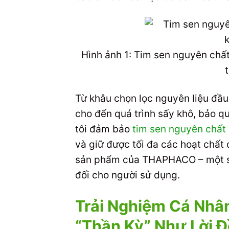
Hình ảnh 1: Tim sen nguyên ch
Từ khâu chọn lọc nguyên liệu đầu
cho đến quá trình sấy khô, bảo 
tôi đảm bảo
tim sen nguyên chấ
và giữ được tối đa các hoạt chất q
sản phẩm của THAPHACO – một sả
đối cho người sử dụng.
Trải Nghiệm Cá Nhâ
“Thần Kỳ” Như Lời 