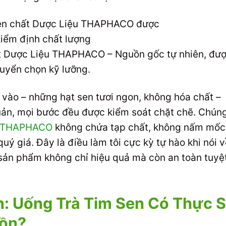
ất Dược Liệu THAPHACO – Nguồn gốc tự nhiên, đư
tuyển chọn kỹ lưỡng.
 vào – những hạt sen tươi ngon, không hóa chất –
quản, mọi bước đều được kiểm soát chặt chẽ. Chún
t THAPHACO
không chứa tạp chất, không nấm mốc
uý giá. Đây là điều làm tôi cực kỳ tự hào khi nói 
n phẩm không chỉ hiệu quả mà còn an toàn tuyệ
n: Uống Trà Tim Sen Có Thực 
Đồn?