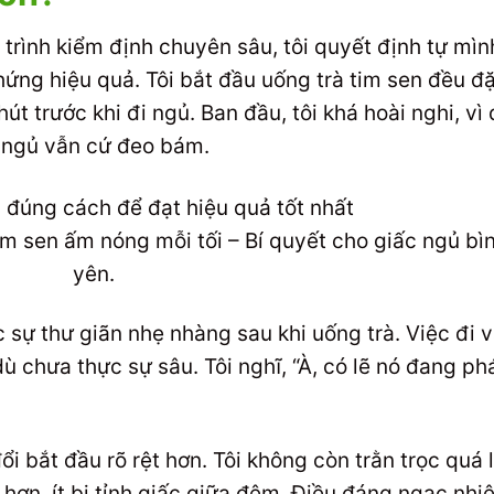
 trình kiểm định chuyên sâu, tôi quyết định tự mìn
hứng hiệu quả. Tôi bắt đầu uống trà tim sen đều đ
t trước khi đi ngủ. Ban đầu, tôi khá hoài nghi, vì
 ngủ vẫn cứ đeo bám.
im sen ấm nóng mỗi tối – Bí quyết cho giấc ngủ bì
yên.
sự thư giãn nhẹ nhàng sau khi uống trà. Việc đi 
ù chưa thực sự sâu. Tôi nghĩ, “À, có lẽ nó đang ph
i bắt đầu rõ rệt hơn. Tôi không còn trằn trọc quá 
 hơn, ít bị tỉnh giấc giữa đêm. Điều đáng ngạc nhi