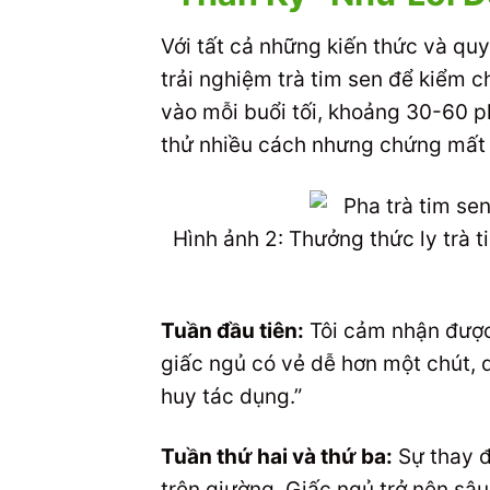
Với tất cả những kiến thức và quy
trải nghiệm trà tim sen để kiểm c
vào mỗi buổi tối, khoảng 30-60 phú
thử nhiều cách nhưng chứng mất
Hình ảnh 2: Thưởng thức ly trà t
Tuần đầu tiên:
Tôi cảm nhận được 
giấc ngủ có vẻ dễ hơn một chút, d
huy tác dụng.”
Tuần thứ hai và thứ ba:
Sự thay đổ
trên giường. Giấc ngủ trở nên sâu