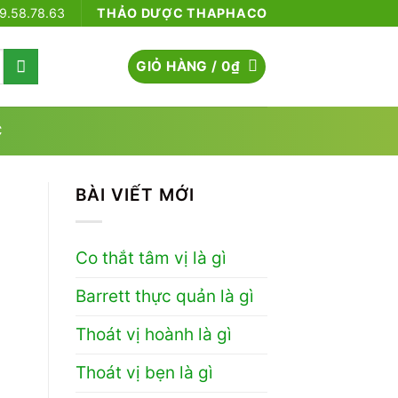
79.58.78.63
THẢO DƯỢC THAPHACO
GIỎ HÀNG /
0
₫
C
BÀI VIẾT MỚI
Co thắt tâm vị là gì
Barrett thực quản là gì
Thoát vị hoành là gì
Thoát vị bẹn là gì