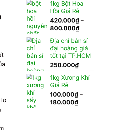
1kg Bột Hoa
từ
Hồi Giá Rẻ
620.000₫
i
420.000
₫
–
đến
Khoảng
800.000
₫
1.200.000₫
giá:
Địa chỉ bán sỉ
từ
đại hoàng giá
420.000₫
ất
tốt tại TP.HCM
đến
ủa
250.000
₫
800.000₫
1kg Xương Khỉ
Giá Rẻ
100.000
₫
–
 lo
Khoảng
180.000
₫
n
giá:
từ
100.000₫
em
đến