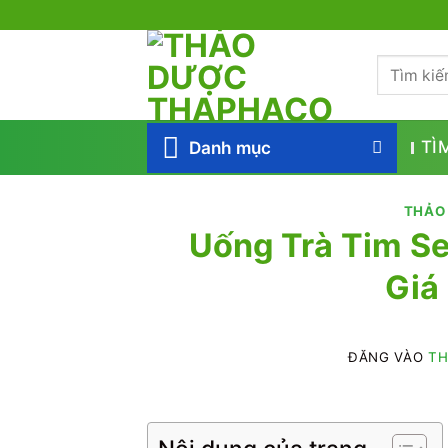
Bỏ
qua
Tìm
nội
kiếm:
dung
Danh mục
TÌ
THẢO
Uống Trà Tim S
Giá
ĐĂNG VÀO
TH