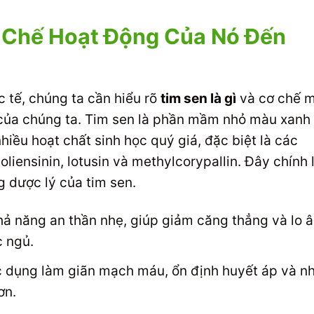
ơ Chế Hoạt Động Của Nó Đến
c tế, chúng ta cần hiểu rõ
tim sen là gì
và cơ chế 
 của chúng ta. Tim sen là phần mầm nhỏ màu xanh
iều hoạt chất sinh học quý giá, đặc biệt là các
isoliensinin, lotusin và methylcorypallin. Đây chính 
g dược lý của tim sen.
ả năng an thần nhẹ, giúp giảm căng thẳng và lo â
c ngủ.
 dụng làm giãn mạch máu, ổn định huyết áp và nh
ơn.