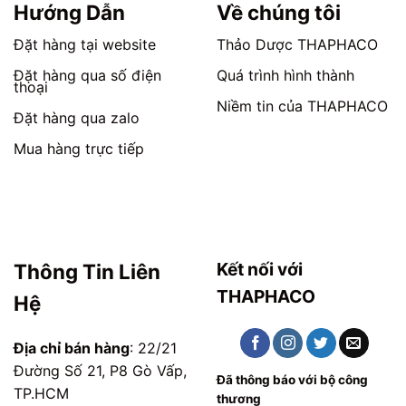
trang
trang
Hướng Dẫn
Về chúng tôi
sản
sản
phẩm
phẩm
Đặt hàng tại website
Thảo Dược THAPHACO
Đặt hàng qua số điện
Quá trình hình thành
thoại
Niềm tin của THAPHACO
Đặt hàng qua zalo
Mua hàng trực tiếp
Kết nối với
Thông Tin Liên
THAPHACO
Hệ
Địa chỉ bán hàng
: 22/21
Đường Số 21, P8 Gò Vấp,
Đã thông báo với bộ công
TP.HCM
thương