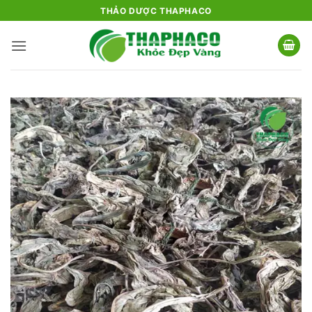
Bỏ
THẢO DƯỢC THAPHACO
qua
nội
dung