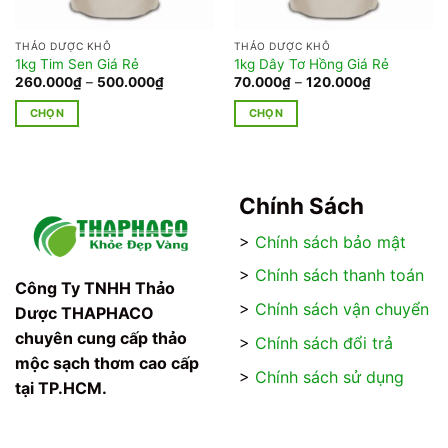
THẢO DƯỢC KHÔ
THẢO DƯỢC KHÔ
1kg Tim Sen Giá Rẻ
1kg Dây Tơ Hồng Giá Rẻ
Khoảng
Khoảng
260.000
₫
–
500.000
₫
70.000
₫
–
120.000
₫
giá:
giá:
từ
từ
CHỌN
CHỌN
260.000₫
70.000₫
đến
đến
Sản
Sản
500.000₫
120.000₫
phẩm
phẩm
này
này
có
có
Chính Sách
nhiều
nhiều
>
Chính sách bảo mật
biến
biến
thể.
thể.
>
Chính sách thanh toán
Các
Các
Công Ty TNHH Thảo
tùy
tùy
>
Chính sách vận chuyển
Dược THAPHACO
chọn
chọn
chuyên cung cấp thảo
>
Chính sách đổi trả
có
có
mộc sạch thơm cao cấp
thể
thể
>
Chính sách sử dụng
tại TP.HCM.
được
được
chọn
chọn
trên
trên