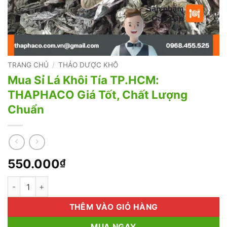
TRANG CHỦ
/
THẢO DƯỢC KHÔ
Mua Sỉ Lá Khôi Tía TP.HCM:
THAPHACO Giá Tốt, Chất Lượng
Chuẩn
550.000
₫
Mua Sỉ Lá Khôi Tía TP.HCM: THAPHACO Giá Tốt, Chất Lượng 
THÊM VÀO GIỎ HÀNG
MUA NGAY