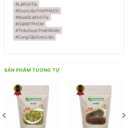
#LáKhôiTía
#DượcLiệuTHAPHACO
#MuaSỉLáKhôiTía
#GiáRẻTPHCM
#ThảoDượcThiênNhiên
#CungCấpDượcLiệu
SẢN PHẨM TƯƠNG TỰ