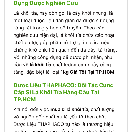
Dụng Được Nghiên Cứu
Lá khôi tía, hay còn gọi là cây khôi nhung, là
một loại dược liệu dân gian đã được sử dụng
rộng rãi trong y học cổ truyền. Theo các
nghiên cứu hiện đại, lá khôi tía chứa các hoạt
chất có lợi, góp phần hỗ trợ giảm các triệu
chứng khó chịu liên quan đến dạ dày, tá tràng.
Với những công dụng đã được ghi nhận, nhu
cầu về
lá khôi tía
chất lượng cao ngày càng
tăng, đặc biệt là loại
1kg Giá Tốt Tại TP.HCM
.
Dược Liệu THAPHACO: Đối Tác Cung
Cấp Sỉ Lá Khôi Tía Hàng Đầu Tại
TP.HCM
Khi nói đến việc
mua sỉ lá khôi tía
, chất lượng
và nguồn gốc xuất xứ là yếu tố then chốt.
Dược Liệu THAPHACO tự hào là thương hiệu
uy tín, chuyên cung cấp các loại dược liệu tự