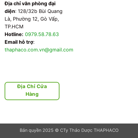
Địa chỉ văn phòng đại
diện
: 128/32b Bùi Quang
Là, Phường 12, Gò Vấp,
TP.HCM
Hotline:
0979.58.78.63
Email hỗ trợ
:
thaphaco.com.vn@gmail.com
Địa Chỉ Cửa
Hàng
Bản quyền 2025 © CTy Thảo Dược THAPHACO