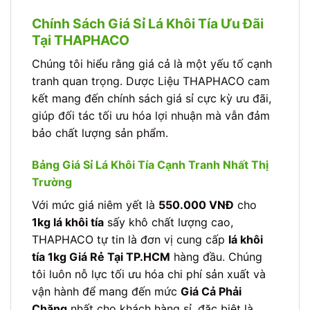
Chính Sách Giá Sỉ Lá Khôi Tía Ưu Đãi
Tại THAPHACO
Chúng tôi hiểu rằng giá cả là một yếu tố cạnh
tranh quan trọng. Dược Liệu THAPHACO cam
kết mang đến chính sách giá sỉ cực kỳ ưu đãi,
giúp đối tác tối ưu hóa lợi nhuận mà vẫn đảm
bảo chất lượng sản phẩm.
Bảng Giá Sỉ Lá Khôi Tía Cạnh Tranh Nhất Thị
Trường
Với mức giá niêm yết là
550.000 VNĐ
cho
1kg lá khôi tía
sấy khô chất lượng cao,
THAPHACO tự tin là đơn vị cung cấp
lá khôi
tía 1kg Giá Rẻ Tại TP.HCM
hàng đầu. Chúng
tôi luôn nỗ lực tối ưu hóa chi phí sản xuất và
vận hành để mang đến mức
Giá Cả Phải
Chăng
nhất cho khách hàng sỉ, đặc biệt là