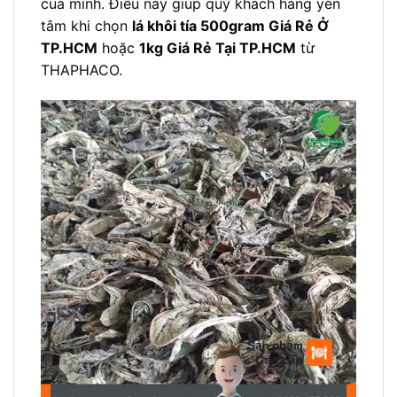
của mình. Điều này giúp quý khách hàng yên
tâm khi chọn
lá khôi tía 500gram Giá Rẻ Ở
TP.HCM
hoặc
1kg Giá Rẻ Tại TP.HCM
từ
THAPHACO.