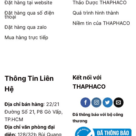
phẩm
phẩm
Đặt hàng tại website
Thảo Dược THAPHACO
Đặt hàng qua số điện
Quá trình hình thành
thoại
Niềm tin của THAPHACO
Đặt hàng qua zalo
Mua hàng trực tiếp
Kết nối với
Thông Tin Liên
THAPHACO
Hệ
Địa chỉ bán hàng
: 22/21
Đường Số 21, P8 Gò Vấp,
Đã thông báo với bộ công
TP.HCM
thương
Địa chỉ văn phòng đại
diện
: 128/32b Bùi Quang