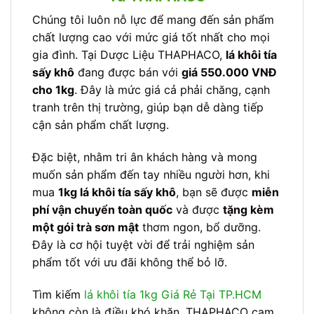
Chúng tôi luôn nỗ lực để mang đến sản phẩm
chất lượng cao với mức giá tốt nhất cho mọi
gia đình. Tại Dược Liệu THAPHACO,
lá khôi tía
sấy khô
đang được bán với
giá 550.000 VNĐ
cho 1kg
. Đây là mức giá cả phải chăng, cạnh
tranh trên thị trường, giúp bạn dễ dàng tiếp
cận sản phẩm chất lượng.
Đặc biệt, nhằm tri ân khách hàng và mong
muốn sản phẩm đến tay nhiều người hơn, khi
mua
1kg lá khôi tía sấy khô
, bạn sẽ được
miễn
phí vận chuyển toàn quốc
và được
tặng kèm
một gói trà sơn mật
thơm ngon, bổ dưỡng.
Đây là cơ hội tuyệt vời để trải nghiệm sản
phẩm tốt với ưu đãi không thể bỏ lỡ.
Tìm kiếm
lá khôi tía 1kg Giá Rẻ Tại TP.HCM
không còn là điều khó khăn. THAPHACO cam