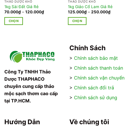
THẢO DƯỢC KHÔ
THẢO DƯỢC KHÔ
1kg Sài Đất Giá Rẻ
1kg Giảo Cổ Lam Giá Rẻ
Khoảng
Khoảng
70.000
₫
–
120.000
₫
125.000
₫
–
250.000
₫
giá:
giá:
từ
từ
CHỌN
CHỌN
₫
70.000₫
125.000₫
đến
đến
Sản
Sản
₫
120.000₫
250.000₫
phẩm
phẩm
này
này
có
có
Chính Sách
nhiều
nhiều
>
Chính sách bảo mật
biến
biến
thể.
thể.
>
Chính sách thanh toán
Các
Các
Công Ty TNHH Thảo
tùy
tùy
>
Chính sách vận chuyển
Dược THAPHACO
chọn
chọn
chuyên cung cấp thảo
>
Chính sách đổi trả
có
có
mộc sạch thơm cao cấp
thể
thể
>
Chính sách sử dụng
tại TP.HCM.
được
được
chọn
chọn
trên
trên
trang
trang
Hướng Dẫn
Về chúng tôi
sản
sản