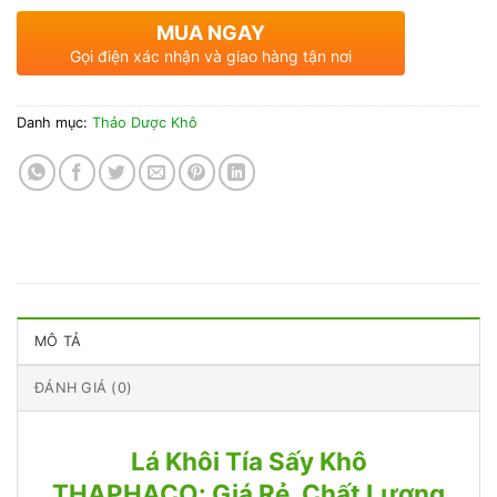
MUA NGAY
Gọi điện xác nhận và giao hàng tận nơi
Danh mục:
Thảo Dược Khô
MÔ TẢ
ĐÁNH GIÁ (0)
Lá Khôi Tía Sấy Khô
THAPHACO: Giá Rẻ, Chất Lượng