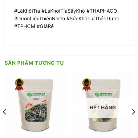
#LáKhôiTía #LáKhôiTíaSấyKhô #THAPHACO
#DượcLiệuThiênNhiên #SứcKhỏe #ThảoDược
#TPHCM #GiáRẻ
SẢN PHẨM TƯƠNG TỰ
HẾT HÀNG