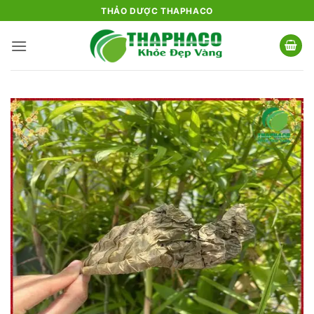
Bỏ
THẢO DƯỢC THAPHACO
qua
nội
dung