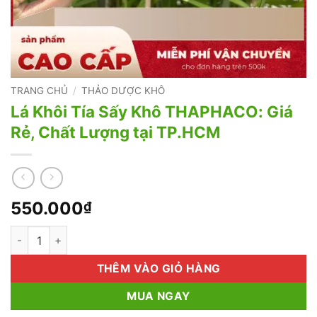
TRANG CHỦ
/
THẢO DƯỢC KHÔ
Lá Khôi Tía Sấy Khô THAPHACO: Giá
Rẻ, Chất Lượng tại TP.HCM
550.000
₫
Lá Khôi Tía Sấy Khô THAPHACO: Giá Rẻ, Chất Lượng tại TP.H
THÊM VÀO GIỎ HÀNG
MUA NGAY