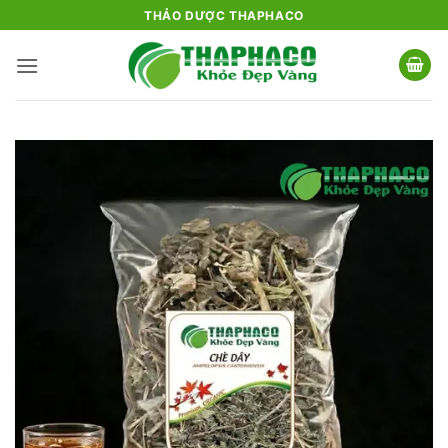
Bỏ
THẢO DƯỢC THAPHACO
qua
nội
dung