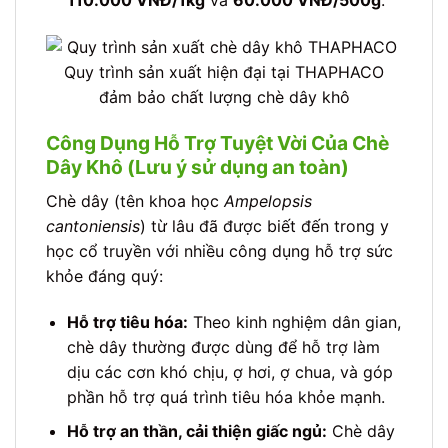
110.000 VNĐ/1kg
và
60.000 VNĐ/500g
.
Quy trình sản xuất hiện đại tại THAPHACO
đảm bảo chất lượng chè dây khô
Công Dụng Hỗ Trợ Tuyệt Vời Của Chè
Dây Khô (Lưu ý sử dụng an toàn)
Chè dây (tên khoa học
Ampelopsis
cantoniensis
) từ lâu đã được biết đến trong y
học cổ truyền với nhiều công dụng hỗ trợ sức
khỏe đáng quý:
Hỗ trợ tiêu hóa:
Theo kinh nghiệm dân gian,
chè dây thường được dùng để hỗ trợ làm
dịu các cơn khó chịu, ợ hơi, ợ chua, và góp
phần hỗ trợ quá trình tiêu hóa khỏe mạnh.
Hỗ trợ an thần, cải thiện giấc ngủ:
Chè dây