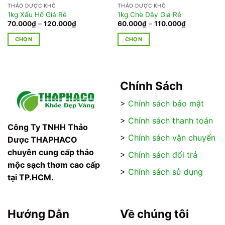
THẢO DƯỢC KHÔ
THẢO DƯỢC KHÔ
1kg Xấu Hổ Giá Rẻ
1kg Chè Dây Giá Rẻ
Khoảng
Khoảng
70.000
₫
–
120.000
₫
60.000
₫
–
110.000
₫
giá:
giá:
từ
từ
CHỌN
CHỌN
70.000₫
60.000₫
đến
đến
Sản
Sản
120.000₫
110.000₫
phẩm
phẩm
này
này
có
có
Chính Sách
nhiều
nhiều
>
Chính sách bảo mật
biến
biến
thể.
thể.
>
Chính sách thanh toán
Các
Các
Công Ty TNHH Thảo
tùy
tùy
>
Chính sách vận chuyển
Dược THAPHACO
chọn
chọn
chuyên cung cấp thảo
>
Chính sách đổi trả
có
có
mộc sạch thơm cao cấp
thể
thể
>
Chính sách sử dụng
tại TP.HCM.
được
được
chọn
chọn
trên
trên
trang
trang
Hướng Dẫn
Về chúng tôi
sản
sản