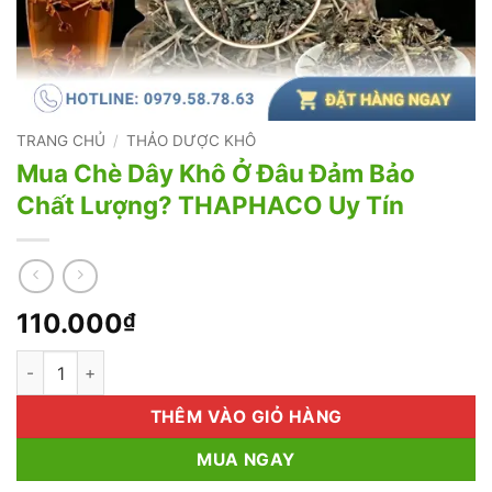
TRANG CHỦ
/
THẢO DƯỢC KHÔ
Mua Chè Dây Khô Ở Đâu Đảm Bảo
Chất Lượng? THAPHACO Uy Tín
110.000
₫
Mua Chè Dây Khô Ở Đâu Đảm Bảo Chất Lượng? THAPHACO Uy 
THÊM VÀO GIỎ HÀNG
MUA NGAY