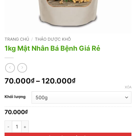
TRANG CHỦ
/
THẢO DƯỢC KHÔ
1kg Mật Nhân Bá Bệnh Giá Rẻ
Khoảng
70.000
–
120.000
₫
₫
giá:
XÓA
từ
Khối lượng
70.000₫
đến
70.000
₫
120.000₫
1kg Mật Nhân Bá Bệnh Giá Rẻ số lượng