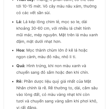
tới 10-15 mét. Vỏ cây màu nâu xám, thường
có các vết sần sùi.
Lá:
Lá kép lông chim lẻ, mọc so le, dài
khoảng 30-60 cm, với nhiều lá chét hình
mũi mác, mép nguyên. Mặt trên lá màu xanh
đậm, mặt dưới nhạt hơn.
Hoa:
Mọc thành chùm lớn ở kẽ lá hoặc
ngọn cành, màu đỏ nâu, nhỏ li ti.
Quả:
Hình trứng, khi non màu xanh và
chuyển sang đỏ sẫm hoặc đen khi chín.
Rễ:
Phần dược liệu quý giá nhất của Mật
Nhân chính là rễ. Rễ thường to, dài, cắm sâu
vào lòng đất, có màu vàng nhạt khi còn
tươi và chuyển sang vàng sẫm khi phơi khô,
vị rất đắng.