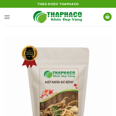
Bỏ
THẢO DƯỢC THAPHACO
qua
nội
dung