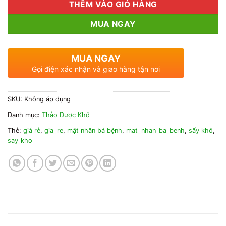
THÊM VÀO GIỎ HÀNG
MUA NGAY
MUA NGAY
Gọi điện xác nhận và giao hàng tận nơi
SKU:
Không áp dụng
Danh mục:
Thảo Dược Khô
Thẻ:
giá rẻ
,
gia_re
,
mật nhân bá bệnh
,
mat_nhan_ba_benh
,
sấy khô
,
say_kho