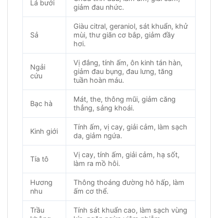
Lá bưởi
giảm đau nhức.
Giàu citral, geraniol, sát khuẩn, khử
Sả
mùi, thư giãn cơ bắp, giảm đầy
hơi.
Vị đắng, tính ấm, ôn kinh tán hàn,
Ngải
giảm đau bụng, đau lưng, tăng
cứu
tuần hoàn máu.
Mát, the, thông mũi, giảm căng
Bạc hà
thẳng, sảng khoái.
Tính ấm, vị cay, giải cảm, làm sạch
Kinh giới
da, giảm ngứa.
Vị cay, tính ấm, giải cảm, hạ sốt,
Tía tô
làm ra mồ hôi.
Hương
Thông thoáng đường hô hấp, làm
nhu
ấm cơ thể.
Trầu
Tính sát khuẩn cao, làm sạch vùng