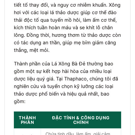
tiết tố thay đổi, và nguy cơ nhiễm khuẩn. Xông
hơi với các loại lá thảo dược giúp cơ thể đào
thải độc tố qua tuyến mồ hôi, làm ấm cơ thể,
kích thích tuần hoàn máu và se khít lỗ chân
lông. Đồng thời, hương thơm từ thảo dược còn
có tác dụng an thần, giúp mẹ bỉm giảm căng
thẳng, mệt mỏi.
Thành phần của Lá Xông Bà Đẻ thường bao
gồm một sự kết hợp hài hòa của nhiều loại
dược liệu quý giá. Tại Thaphaco, chúng tôi đã
nghiên cứu và tuyển chọn kỹ lưỡng các loại
thảo dược phổ biến và hiệu quả nhất, bao
gồm:
THÀNH
ĐẶC TÍNH & CÔNG DỤNG
PHẦN
CHÍNH
Chứa tinh dầu, làm ấm, giải cảm,