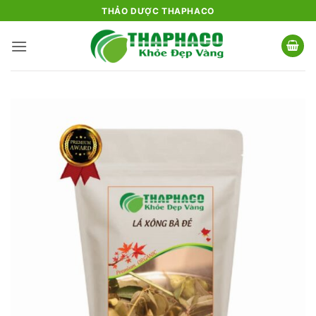
Bỏ
THẢO DƯỢC THAPHACO
qua
nội
dung