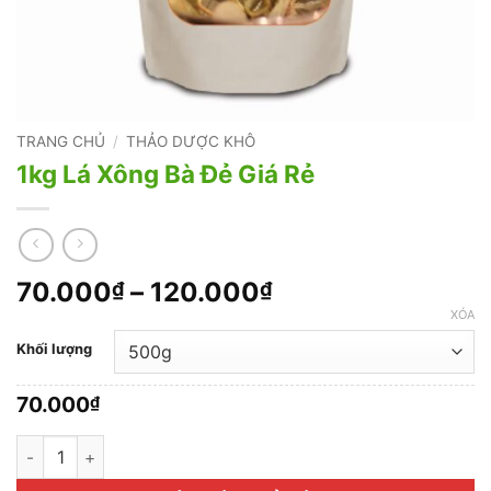
TRANG CHỦ
/
THẢO DƯỢC KHÔ
1kg Lá Xông Bà Đẻ Giá Rẻ
Khoảng
70.000
–
120.000
₫
₫
giá:
XÓA
từ
Khối lượng
70.000₫
đến
70.000
₫
120.000₫
1kg Lá Xông Bà Đẻ Giá Rẻ số lượng