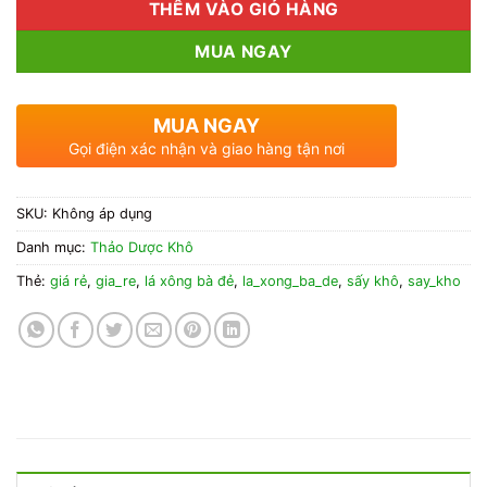
THÊM VÀO GIỎ HÀNG
MUA NGAY
MUA NGAY
Gọi điện xác nhận và giao hàng tận nơi
SKU:
Không áp dụng
Danh mục:
Thảo Dược Khô
Thẻ:
giá rẻ
,
gia_re
,
lá xông bà đẻ
,
la_xong_ba_de
,
sấy khô
,
say_kho