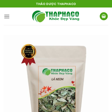
Bỏ
THẢO DƯỢC THAPHACO
qua
nội
dung