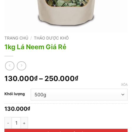
TRANG CHỦ
/
THẢO DƯỢC KHÔ
1kg Lá Neem Giá Rẻ
Khoảng
130.000
–
250.000
₫
₫
giá:
XÓA
từ
Khối lượng
130.000₫
đến
130.000
₫
250.000₫
1kg Lá Neem Giá Rẻ số lượng