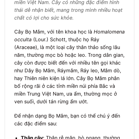
miền Việt Nam. Cây có những đặc điểm hình
thái dễ nhận biết, mang trong mình nhiều hoạt
chất có lợi cho sức khỏe.
Cây Bọ Mắm, với tên khoa học là
Homalomena
occulta
(Lour.) Schott, thuộc họ Ráy
(Araceae), là một loại cây thân thảo sống lâu
năm, thường mọc bò hoặc leo. Trong dân gian,
cây còn được biết đến với nhiều tên gọi khác
như Dây Bọ Mắm, Ráymắm, Ráy leo, Mắm dò,
hay Thiên niên kiện lá lớn. Cây Bọ Mắm phân
bố rộng rãi ở các tỉnh miền núi phía Bắc và
miền Trung Việt Nam, ưa ẩm, thường mọc ở
ven suối, dưới tán rừng ẩm ướt.
Để nhận dạng Bọ Mắm, bạn có thể chú ý đến
các đặc điểm sau:
Thân cây:
Thân rễ mập, bò ngang, thường