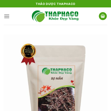
Bỏ
THẢO DƯỢC THAPHACO
qua
nội
dung