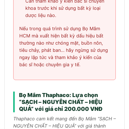
Cần tham khảo ý kiến bác sĩ chuyên
khoa trước khi sử dụng bất kỳ loại
dược liệu nào.
Nếu trong quá trình sử dụng Bọ Mắm
HCM mà xuất hiện bất kỳ dấu hiệu bất
thường nào như chóng mặt, buồn nôn,
tiêu chảy, phát ban… hãy ngừng sử dụng
ngay lập tức và tham khảo ý kiến của
bác sĩ hoặc chuyên gia y tế.
Bọ Mắm Thaphaco: Lựa chọn
“SẠCH – NGUYÊN CHẤT – HIỆU
QUẢ” với giá chỉ 200.000 VNĐ
Thaphaco cam kết mang đến Bọ Mắm “SẠCH –
NGUYÊN CHẤT – HIỆU QUẢ” với giá thành