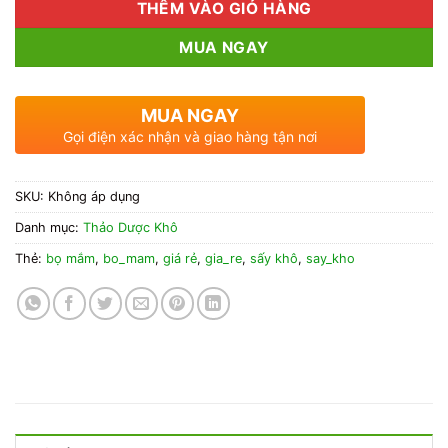
THÊM VÀO GIỎ HÀNG
MUA NGAY
MUA NGAY
Gọi điện xác nhận và giao hàng tận nơi
SKU:
Không áp dụng
Danh mục:
Thảo Dược Khô
Thẻ:
bọ mắm
,
bo_mam
,
giá rẻ
,
gia_re
,
sấy khô
,
say_kho