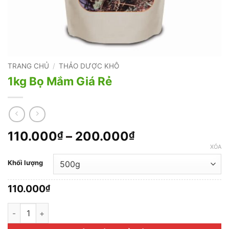
TRANG CHỦ
/
THẢO DƯỢC KHÔ
1kg Bọ Mắm Giá Rẻ
Khoảng
110.000
–
200.000
₫
₫
giá:
XÓA
từ
Khối lượng
110.000₫
đến
110.000
₫
200.000₫
1kg Bọ Mắm Giá Rẻ số lượng