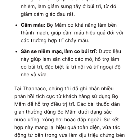
nhiễm, làm giảm sưng tấy ở búi trĩ, từ đó
giảm cảm giác đau rát.
Cầm máu:
Bọ Mắm có khả năng làm bền
thành mạch, giúp cầm máu hiệu quả đối với
các trường hợp trĩ chảy máu.
Săn se niêm mạc, làm co búi trĩ:
Dược liệu
này giúp làm săn chắc các mô, hỗ trợ làm
co búi trĩ, đặc biệt là trĩ nội và trĩ ngoại độ
nhẹ và vừa.
Tại Thaphaco, chúng tôi đã ghi nhận nhiều
phản hồi tích cực từ khách hàng sử dụng Bọ
Mắm để hỗ trợ điều trị trĩ. Các bài thuốc dân
gian thường dùng Bọ Mắm dưới dạng sắc
nước uống, xông hơi hoặc đắp ngoài. Sự kết
hợp này mang lại hiệu quả toàn diện, vừa tác
động từ bên trong vừa làm dịu triệu chứng bên