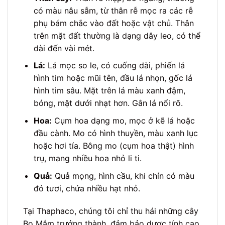
có màu nâu sẫm, từ thân rễ mọc ra các rễ
phụ bám chắc vào đất hoặc vật chủ. Thân
trên mặt đất thường là dạng dây leo, có thể
dài đến vài mét.
Lá:
Lá mọc so le, có cuống dài, phiến lá
hình tim hoặc mũi tên, đầu lá nhọn, gốc lá
hình tim sâu. Mặt trên lá màu xanh đậm,
bóng, mặt dưới nhạt hơn. Gân lá nổi rõ.
Hoa:
Cụm hoa dạng mo, mọc ở kẽ lá hoặc
đầu cành. Mo có hình thuyền, màu xanh lục
hoặc hơi tía. Bông mo (cụm hoa thật) hình
trụ, mang nhiều hoa nhỏ li ti.
Quả:
Quả mọng, hình cầu, khi chín có màu
đỏ tươi, chứa nhiều hạt nhỏ.
Tại Thaphaco, chúng tôi chỉ thu hái những cây
Bọ Mắm trưởng thành, đảm bảo dược tính cao