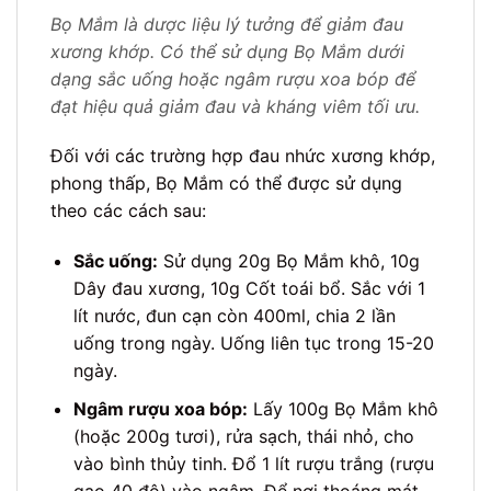
Bọ Mắm là dược liệu lý tưởng để giảm đau
xương khớp. Có thể sử dụng Bọ Mắm dưới
dạng sắc uống hoặc ngâm rượu xoa bóp để
đạt hiệu quả giảm đau và kháng viêm tối ưu.
Đối với các trường hợp đau nhức xương khớp,
phong thấp, Bọ Mắm có thể được sử dụng
theo các cách sau:
Sắc uống:
Sử dụng 20g Bọ Mắm khô, 10g
Dây đau xương, 10g Cốt toái bổ. Sắc với 1
lít nước, đun cạn còn 400ml, chia 2 lần
uống trong ngày. Uống liên tục trong 15-20
ngày.
Ngâm rượu xoa bóp:
Lấy 100g Bọ Mắm khô
(hoặc 200g tươi), rửa sạch, thái nhỏ, cho
vào bình thủy tinh. Đổ 1 lít rượu trắng (rượu
gạo 40 độ) vào ngâm. Để nơi thoáng mát,