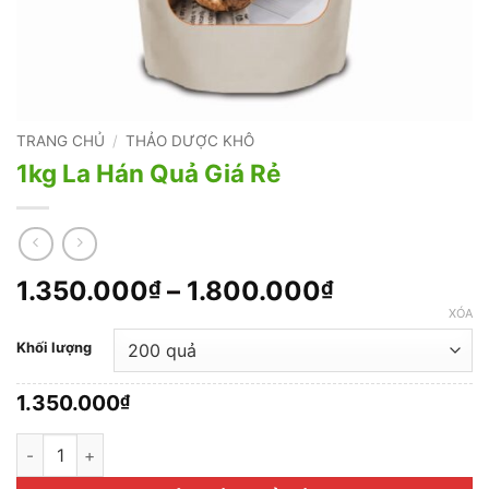
TRANG CHỦ
/
THẢO DƯỢC KHÔ
1kg La Hán Quả Giá Rẻ
Khoảng
1.350.000
–
1.800.000
₫
₫
giá:
XÓA
từ
Khối lượng
1.350.000₫
đến
1.350.000
₫
1.800.000₫
1kg La Hán Quả Giá Rẻ số lượng