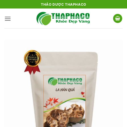
Bỏ
THẢO DƯỢC THAPHACO
qua
nội
dung