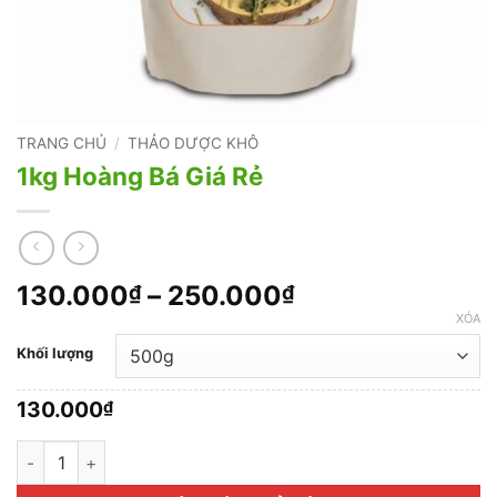
TRANG CHỦ
/
THẢO DƯỢC KHÔ
1kg Hoàng Bá Giá Rẻ
Khoảng
130.000
–
250.000
₫
₫
giá:
XÓA
từ
Khối lượng
130.000₫
đến
130.000
₫
250.000₫
1kg Hoàng Bá Giá Rẻ số lượng