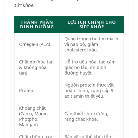
sức khỏe.
THÀNH PHẦN
LỢI ÍCH CHÍNH CHO
DINH DƯỠNG
SỨC KHỎE
Quan trọng cho tim mạch
Omega-3 (ALA)
và não bộ, giảm
cholesterol xấu.
Chất xơ (hòa tan
Hỗ trợ tiêu hóa, tạo cảm
& không hòa
giác no lâu, ổn định
tan)
đường huyết.
Nguồn protein thực vật
Protein
hoàn chỉnh, cung cấp 9
axit amin thiết yếu.
Khoáng chất
(Canxi, Magie,
Cần thiết cho xương,
Photpho,
răng chắc khỏe.
Mangan)
Chất chống oxy
Bảo vệ cơ thể khỏi tổn