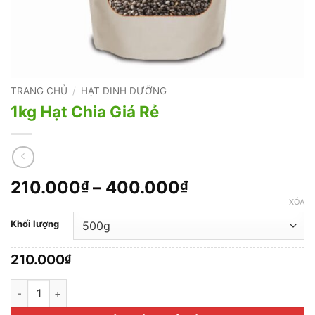
TRANG CHỦ
/
HẠT DINH DƯỠNG
1kg Hạt Chia Giá Rẻ
Khoảng
210.000
–
400.000
₫
₫
giá:
XÓA
từ
Khối lượng
210.000₫
đến
210.000
₫
400.000₫
1kg Hạt Chia Giá Rẻ số lượng