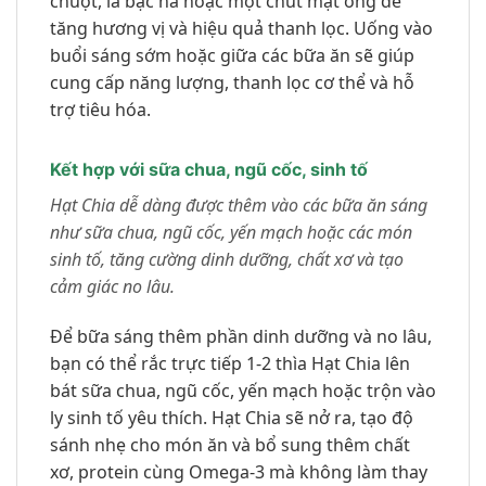
chuột, lá bạc hà hoặc một chút mật ong để
tăng hương vị và hiệu quả thanh lọc. Uống vào
buổi sáng sớm hoặc giữa các bữa ăn sẽ giúp
cung cấp năng lượng, thanh lọc cơ thể và hỗ
trợ tiêu hóa.
Kết hợp với sữa chua, ngũ cốc, sinh tố
Hạt Chia dễ dàng được thêm vào các bữa ăn sáng
như sữa chua, ngũ cốc, yến mạch hoặc các món
sinh tố, tăng cường dinh dưỡng, chất xơ và tạo
cảm giác no lâu.
Để bữa sáng thêm phần dinh dưỡng và no lâu,
bạn có thể rắc trực tiếp 1-2 thìa Hạt Chia lên
bát sữa chua, ngũ cốc, yến mạch hoặc trộn vào
ly sinh tố yêu thích. Hạt Chia sẽ nở ra, tạo độ
sánh nhẹ cho món ăn và bổ sung thêm chất
xơ, protein cùng Omega-3 mà không làm thay