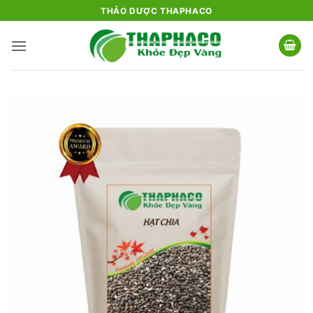
Bỏ
THẢO DƯỢC THAPHACO
qua
nội
dung