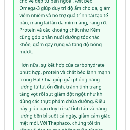
cho vẻ đẹp từ bên ngoài. Axit béo
Omega-3 giúp duy trì độ ẩm cho da, giảm
viêm nhiễm và hỗ trợ quá trình tái tạo tế
bào, mang lại làn da mịn màng, rạng rỡ.
Protein và các khoáng chất như Kẽm
cũng góp phần nuôi dưỡng tóc chắc
khỏe, giảm gãy rụng và tăng độ bóng
mượt.
Hơn nữa, sự kết hợp của carbohydrate
phức hợp, protein và chất béo lành mạnh
trong Hạt Chia giúp giải phóng năng
lượng từ từ, ổn định, tránh tình trạng
tăng vọt rồi sụt giảm đột ngột như khi
dùng các thực phẩm chứa đường. Điều
này giúp bạn duy trì sự tỉnh táo và năng
lượng bền bỉ suốt cả ngày, giảm cảm giác
mệt mỏi. Với Thaphaco, chúng tôi tin