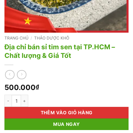
TRANG CHỦ
/
THẢO DƯỢC KHÔ
Địa chỉ bán sỉ tim sen tại TP.HCM –
Chất lượng & Giá Tốt
500.000
₫
Địa chỉ bán sỉ tim sen tại TP.HCM - Chất lượng & Giá Tốt số lư
THÊM VÀO GIỎ HÀNG
MUA NGAY