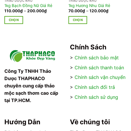
THẢO DƯỢC KHÔ
THẢO DƯỢC KHÔ
1kg Bạch Đồng Nữ Giá Rẻ
1kg Hương Nhu Giá Rẻ
Khoảng
Khoảng
110.000
₫
–
200.000
₫
70.000
₫
–
120.000
₫
giá:
giá:
từ
từ
CHỌN
CHỌN
110.000₫
70.000₫
đến
đến
Sản
Sản
200.000₫
120.000₫
phẩm
phẩm
này
này
có
có
Chính Sách
nhiều
nhiều
>
Chính sách bảo mật
biến
biến
thể.
thể.
>
Chính sách thanh toán
Các
Các
Công Ty TNHH Thảo
tùy
tùy
>
Chính sách vận chuyển
Dược THAPHACO
chọn
chọn
chuyên cung cấp thảo
>
Chính sách đổi trả
có
có
mộc sạch thơm cao cấp
thể
thể
>
Chính sách sử dụng
tại TP.HCM.
được
được
chọn
chọn
trên
trên
trang
trang
Hướng Dẫn
Về chúng tôi
sản
sản