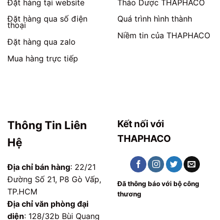
phẩm
phẩm
Đặt hàng tại website
Thảo Dược THAPHACO
Đặt hàng qua số điện
Quá trình hình thành
thoại
Niềm tin của THAPHACO
Đặt hàng qua zalo
Mua hàng trực tiếp
Kết nối với
Thông Tin Liên
THAPHACO
Hệ
Địa chỉ bán hàng
: 22/21
Đường Số 21, P8 Gò Vấp,
Đã thông báo với bộ công
TP.HCM
thương
Địa chỉ văn phòng đại
diện
: 128/32b Bùi Quang