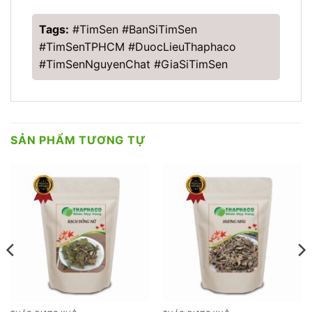
Tags:
#TimSen #BanSiTimSen
#TimSenTPHCM #DuocLieuThaphaco
#TimSenNguyenChat #GiaSiTimSen
SẢN PHẨM TƯƠNG TỰ