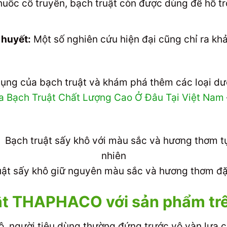
uốc cổ truyền, bạch truật còn được dùng để hỗ trợ
 huyết:
Một số nghiên cứu hiện đại cũng chỉ ra kh
dụng của bạch truật và khám phá thêm các loại dư
 Bạch Truật Chất Lượng Cao Ở Đâu Tại Việt Nam
.
uật sấy khô giữ nguyên màu sắc và hương thơm đặ
ật THAPHACO với sản phẩm trê
ô, người tiêu dùng thường đứng trước vô vàn lựa 