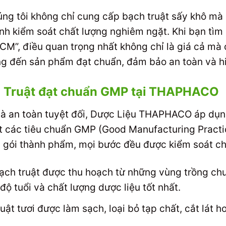
ng tôi không chỉ cung cấp bạch truật sấy khô m
ình kiểm soát chất lượng nghiêm ngặt. Khi bạn tìm
.HCM”, điều quan trọng nhất không chỉ là giá cả mà
 đến sản phẩm đạt chuẩn, đảm bảo an toàn và hiệ
h Truật đạt chuẩn GMP tại THAPHACO
và an toàn tuyệt đối, Dược Liệu THAPHACO áp dụng
ặt các tiêu chuẩn GMP (Good Manufacturing Practi
 gói thành phẩm, mọi bước đều được kiểm soát ch
ạch truật được thu hoạch từ những vùng trồng ch
độ tuổi và chất lượng dược liệu tốt nhất.
ật tươi được làm sạch, loại bỏ tạp chất, cắt lát h