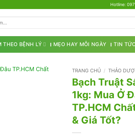
Hotline: 09
M THEO BỆNH LÝ
MẸO HAY MỖI NGÀY
TIN TỨ
TRANG CHỦ
/
THẢO DƯỢ
Bạch Truật S
1kg: Mua Ở 
TP.HCM Chất
& Giá Tốt?