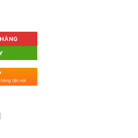
 Mua Ở Đâu TP.HCM Chất Lượng & Giá Tốt? số lượng
 HÀNG
Y
Y
 hàng tận nơi