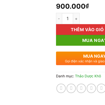
900.000
₫
Bạch Truật Sấy Khô 1kg:
THÊM VÀO GIỎ
MUA NGA
MUA NGA
Gọi điện xác nhận và giao
Danh mục:
Thảo Dược Khô