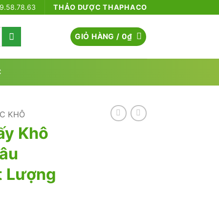
79.58.78.63
THẢO DƯỢC THAPHACO
GIỎ HÀNG /
0
₫
C
C KHÔ
ấy Khô
Đâu
 Lượng