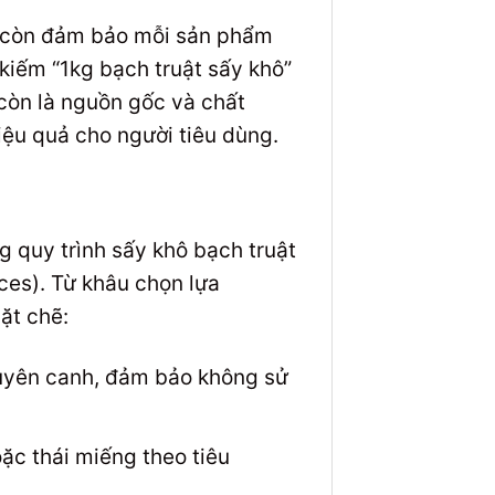
à còn đảm bảo mỗi sản phẩm
 kiếm “1kg bạch truật sấy khô”
 còn là nguồn gốc và chất
u quả cho người tiêu dùng.
 quy trình sấy khô bạch truật
ces). Từ khâu chọn lựa
ặt chẽ:
uyên canh, đảm bảo không sử
oặc thái miếng theo tiêu