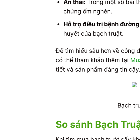
An thai:
Trong một số bài th
chứng ốm nghén.
Hỗ trợ điều trị bệnh đường
huyết của bạch truật.
Để tìm hiểu sâu hơn về công 
có thể tham khảo thêm tại
Mua
tiết và sản phẩm đáng tin cậy
Bạch tr
So sánh Bạch Tru
Khi tìm mua bạch truật sấy kh