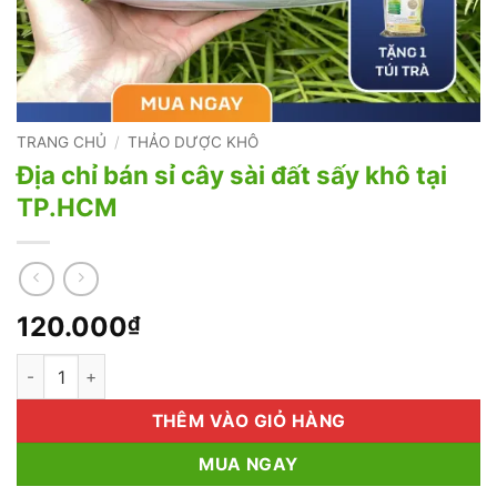
TRANG CHỦ
/
THẢO DƯỢC KHÔ
Địa chỉ bán sỉ cây sài đất sấy khô tại
TP.HCM
120.000
₫
Địa chỉ bán sỉ cây sài đất sấy khô tại TP.HCM số lượng
THÊM VÀO GIỎ HÀNG
MUA NGAY