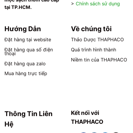
thể
thể
>
Chính sách sử dụng
tại TP.HCM.
được
được
chọn
chọn
trên
trên
trang
trang
Hướng Dẫn
Về chúng tôi
sản
sản
phẩm
phẩm
Đặt hàng tại website
Thảo Dược THAPHACO
Đặt hàng qua số điện
Quá trình hình thành
thoại
Niềm tin của THAPHACO
Đặt hàng qua zalo
Mua hàng trực tiếp
Kết nối với
Thông Tin Liên
THAPHACO
Hệ