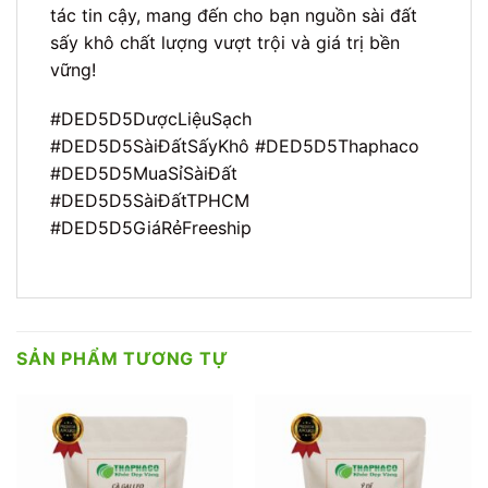
tác tin cậy, mang đến cho bạn nguồn sài đất
sấy khô chất lượng vượt trội và giá trị bền
vững!
#DED5D5DượcLiệuSạch
#DED5D5SàiĐấtSấyKhô #DED5D5Thaphaco
#DED5D5MuaSỉSàiĐất
#DED5D5SàiĐấtTPHCM
#DED5D5GiáRẻFreeship
SẢN PHẨM TƯƠNG TỰ