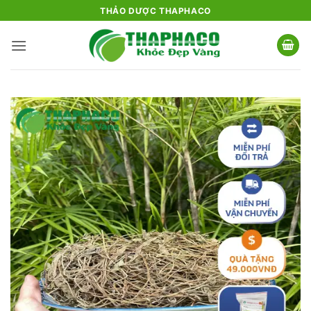
Bỏ
THẢO DƯỢC THAPHACO
qua
nội
dung