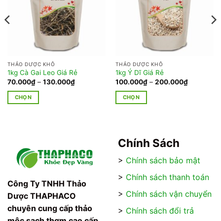
THẢO DƯỢC KHÔ
THẢO DƯỢC KHÔ
1kg Cà Gai Leo Giá Rẻ
1kg Ý Dĩ Giá Rẻ
Khoảng
Khoảng
70.000
₫
–
130.000
₫
100.000
₫
–
200.000
₫
giá:
giá:
từ
từ
CHỌN
CHỌN
70.000₫
100.000₫
đến
đến
Sản
Sản
130.000₫
200.000₫
phẩm
phẩm
này
này
có
có
Chính Sách
nhiều
nhiều
>
Chính sách bảo mật
biến
biến
thể.
thể.
>
Chính sách thanh toán
Các
Các
Công Ty TNHH Thảo
tùy
tùy
>
Chính sách vận chuyển
Dược THAPHACO
chọn
chọn
chuyên cung cấp thảo
>
Chính sách đổi trả
có
có
mộc sạch thơm cao cấp