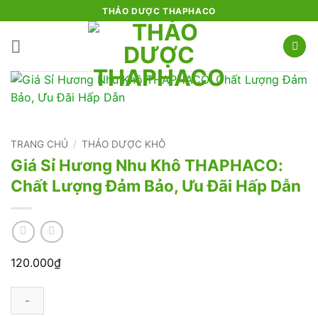
Bỏ
THẢO DƯỢC THAPHACO
qua
nội
dung
TRANG CHỦ
/
THẢO DƯỢC KHÔ
Giá Sỉ Hương Nhu Khô THAPHACO:
Chất Lượng Đảm Bảo, Ưu Đãi Hấp Dẫn
120.000
₫