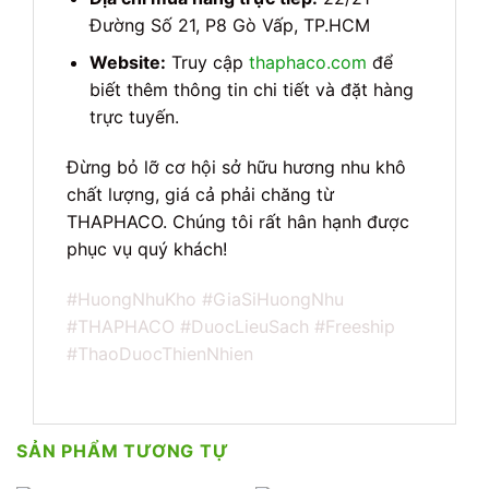
Đường Số 21, P8 Gò Vấp, TP.HCM
Website:
Truy cập
thaphaco.com
để
biết thêm thông tin chi tiết và đặt hàng
trực tuyến.
Đừng bỏ lỡ cơ hội sở hữu hương nhu khô
chất lượng, giá cả phải chăng từ
THAPHACO. Chúng tôi rất hân hạnh được
phục vụ quý khách!
#HuongNhuKho
#GiaSiHuongNhu
#THAPHACO
#DuocLieuSach
#Freeship
#ThaoDuocThienNhien
SẢN PHẨM TƯƠNG TỰ