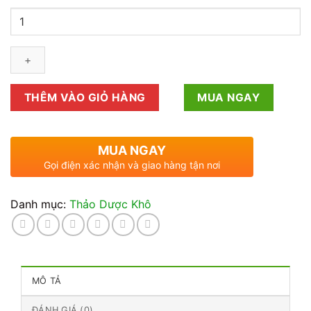
Giá
Sỉ
Hương
Nhu
Khô
THAPHACO:
THÊM VÀO GIỎ HÀNG
MUA NGAY
Chất
Lượng
Đảm
MUA NGAY
Bảo,
Gọi điện xác nhận và giao hàng tận nơi
Ưu
Đãi
Danh mục:
Thảo Dược Khô
Hấp
Dẫn
số
lượng
MÔ TẢ
ĐÁNH GIÁ (0)