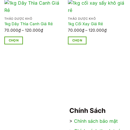
THẢO DƯỢC KHÔ
THẢO DƯỢC KHÔ
1kg Dây Thìa Canh Giá Rẻ
1kg Cối Xay Giá Rẻ
Khoảng
Khoảng
70.000
₫
–
120.000
₫
70.000
₫
–
120.000
₫
giá:
giá:
CHỌN
CHỌN
từ
từ
Sản
Sản
70.000₫
70.000₫
phẩm
phẩm
đến
đến
này
này
120.000₫
120.000₫
có
có
nhiều
nhiều
biến
biến
thể.
thể.
Các
Các
tùy
tùy
chọn
chọn
có
có
Chính Sách
thể
thể
được
được
>
Chính sách bảo mật
chọn
chọn