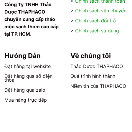
>
Chính sách thanh toán
trên
trên
Công Ty TNHH Thảo
trang
trang
>
Chính sách vận chuyển
Dược THAPHACO
sản
sản
chuyên cung cấp thảo
>
Chính sách đổi trả
phẩm
phẩm
mộc sạch thơm cao cấp
>
Chính sách sử dụng
tại TP.HCM.
Hướng Dẫn
Về chúng tôi
Đặt hàng tại website
Thảo Dược THAPHACO
Đặt hàng qua số điện
Quá trình hình thành
thoại
Niềm tin của THAPHACO
Đặt hàng qua zalo
Mua hàng trực tiếp