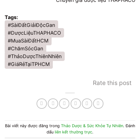
Chuyên gia dược liệu THAPHACO
Tags:
#SàiĐấtGiảiĐộcGan
#DượcLiệuTHAPHACO
#MuaSàiĐấtHCM
#ChămSócGan
#ThảoDượcThiênNhiên
#GiáRẻTạiTPHCM
Rate this post
Bài viết này được đăng trong
Thảo Dược & Sức Khỏe Tự Nhiên
. Đánh
dấu
liên kết thường trực
.