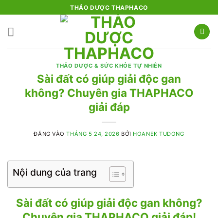
Bỏ
THẢO DƯỢC THAPHACO
qua
nội
dung
THẢO DƯỢC & SỨC KHỎE TỰ NHIÊN
Sài đất có giúp giải độc gan
không? Chuyên gia THAPHACO
giải đáp
ĐĂNG VÀO
THÁNG 5 24, 2026
BỞI
HOANEK TUDONG
Nội dung của trang
Sài đất có giúp giải độc gan không?
Chuyên gia THAPHACO giải đáp!