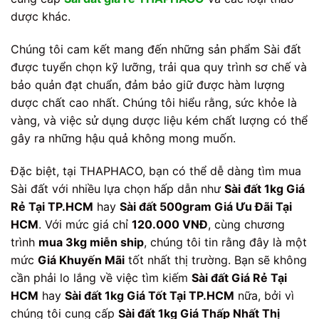
dược khác.
Chúng tôi cam kết mang đến những sản phẩm Sài đất
được tuyển chọn kỹ lưỡng, trải qua quy trình sơ chế và
bảo quản đạt chuẩn, đảm bảo giữ được hàm lượng
dược chất cao nhất. Chúng tôi hiểu rằng, sức khỏe là
vàng, và việc sử dụng dược liệu kém chất lượng có thể
gây ra những hậu quả không mong muốn.
Đặc biệt, tại THAPHACO, bạn có thể dễ dàng tìm mua
Sài đất với nhiều lựa chọn hấp dẫn như
Sài đất 1kg Giá
Rẻ Tại TP.HCM
hay
Sài đất 500gram Giá Ưu Đãi Tại
HCM
. Với mức giá chỉ
120.000 VNĐ
, cùng chương
trình
mua 3kg miễn ship
, chúng tôi tin rằng đây là một
mức
Giá Khuyến Mãi
tốt nhất thị trường. Bạn sẽ không
cần phải lo lắng về việc tìm kiếm
Sài đất Giá Rẻ Tại
HCM
hay
Sài đất 1kg Giá Tốt Tại TP.HCM
nữa, bởi vì
chúng tôi cung cấp
Sài đất 1kg Giá Thấp Nhất Thị