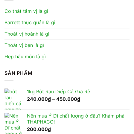
Co thắt tâm vị là gì
Barrett thực quản là gì
Thoát vị hoành là gì
Thoát vị bẹn là gì
Hẹp hậu môn là gì
SẢN PHẨM
1kg Bột Rau Diếp Cá Giá Rẻ
Khoảng
240.000
₫
–
450.000
₫
giá:
từ
Nên mua Ý Dĩ chất lượng ở đâu? Khám phá
240.000₫
THAPHACO!
đến
200.000
₫
450.000₫