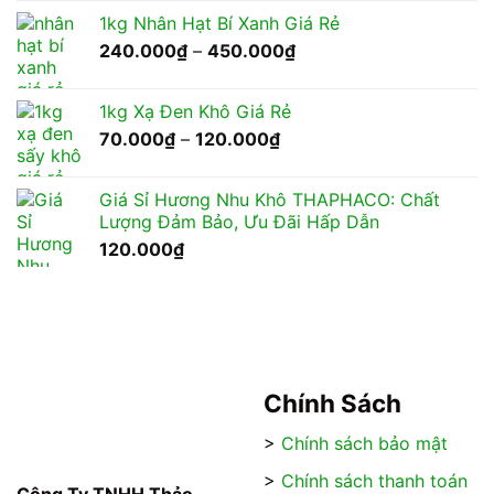
1kg Nhân Hạt Bí Xanh Giá Rẻ
Khoảng
240.000
₫
–
450.000
₫
giá:
từ
1kg Xạ Đen Khô Giá Rẻ
240.000₫
Khoảng
70.000
₫
–
120.000
₫
đến
giá:
450.000₫
từ
Giá Sỉ Hương Nhu Khô THAPHACO: Chất
70.000₫
Lượng Đảm Bảo, Ưu Đãi Hấp Dẫn
đến
120.000
₫
120.000₫
Chính Sách
>
Chính sách bảo mật
>
Chính sách thanh toán