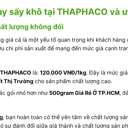
ay sấy khô tại THAPHACO và ư
hất lượng không đổi
 giá cả là một yếu tố quan trọng khi khách hàng
i ưu chi phí sản xuất để mang đến mức giá cạnh t
ại THAPHACO
là:
120.000 VNĐ/1kg
. Đây là mức gi
t Thị Trường
cho sản phẩm chất lượng cao.
ác gói nhỏ hơn như
500gram Giá Rẻ Ở TP.HCM
, đ
ng
, bạn hoàn toàn có thể yên tâm về chất lượn
có sự đánh đổi giữa giá thành và chất lượng sản p