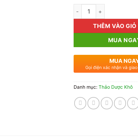
Địa chỉ bán cây cối xay 
THÊM VÀO GIỎ
MUA NGA
MUA NGA
Gọi điện xác nhận và giao
Danh mục:
Thảo Dược Khô