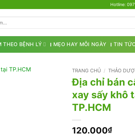
Hotline: 09
M THEO BỆNH LÝ
MẸO HAY MỖI NGÀY
TIN TỨ
TRANG CHỦ
/
THẢO DƯỢ
Địa chỉ bán c
xay sấy khô t
TP.HCM
120.000
₫