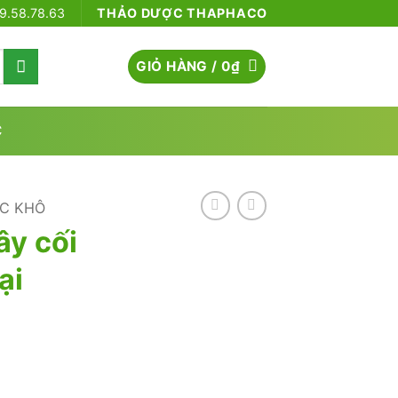
79.58.78.63
THẢO DƯỢC THAPHACO
GIỎ HÀNG /
0
₫
C
C KHÔ
ây cối
ại