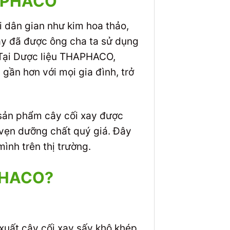
THAPHACO
ọi dân gian như kim hoa thảo,
ày đã được ông cha ta sử dụng
. Tại Dược liệu THAPHACO,
gần hơn với mọi gia đình, trở
sản phẩm cây cối xay được
ọn vẹn dưỡng chất quý giá. Đây
mình trên thị trường.
APHACO?
xuất cây cối xay sấy khô khép