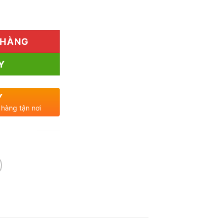
sấy khô tại TP.HCM số lượng
 HÀNG
Y
Y
 hàng tận nơi