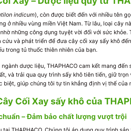
 Cối Xay – Dược liệu quý từ 
tilon indicum
), còn được biết đến với nhiều tên g
g ở nhiều vùng miền Việt Nam. Từ lâu, loại cây n
n nhờ những công dụng tuyệt vời đối với sức khỏe
cứu và phát triển để đưa cây cối xay sấy khô đến 
u trong tủ thuốc thiên nhiên của bạn.
ng ngành dược liệu, THAPHACO cam kết mang đến 
ất, và trải qua quy trình sấy khô tiên tiến, giữ tr
 biệt, giúp chúng tôi tự tin khẳng định vị thế của 
 Cây Cối Xay sấy khô của TH
 chuẩn – Đảm bảo chất lượng vượt trội
u tại THAPHACO. Chúng tôi áp dụng quy trình sản 