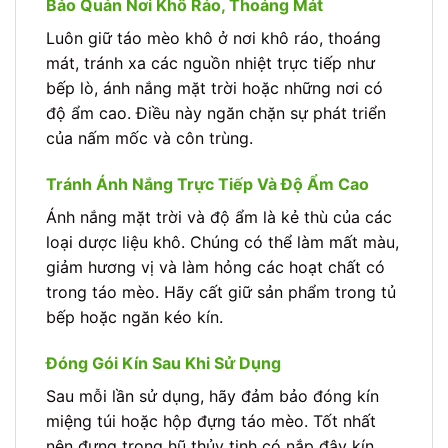
Bảo Quản Nơi Khô Ráo, Thoáng Mát
Luôn giữ táo mèo khô ở nơi khô ráo, thoáng
mát, tránh xa các nguồn nhiệt trực tiếp như
bếp lò, ánh nắng mặt trời hoặc những nơi có
độ ẩm cao. Điều này ngăn chặn sự phát triển
của nấm mốc và côn trùng.
Tránh Ánh Nắng Trực Tiếp Và Độ Ẩm Cao
Ánh nắng mặt trời và độ ẩm là kẻ thù của các
loại dược liệu khô. Chúng có thể làm mất màu,
giảm hương vị và làm hỏng các hoạt chất có
trong táo mèo. Hãy cất giữ sản phẩm trong tủ
bếp hoặc ngăn kéo kín.
Đóng Gói Kín Sau Khi Sử Dụng
Sau mỗi lần sử dụng, hãy đảm bảo đóng kín
miệng túi hoặc hộp đựng táo mèo. Tốt nhất
nên đựng trong hũ thủy tinh có nắp đậy kín