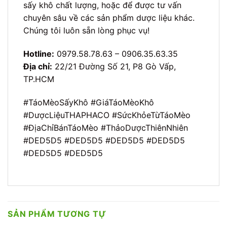
sấy khô chất lượng, hoặc để được tư vấn
chuyên sâu về các sản phẩm dược liệu khác.
Chúng tôi luôn sẵn lòng phục vụ!
Hotline:
0979.58.78.63 – 0906.35.63.35
Địa chỉ:
22/21 Đường Số 21, P8 Gò Vấp,
TP.HCM
#TáoMèoSấyKhô #GiáTáoMèoKhô
#DượcLiệuTHAPHACO #SứcKhỏeTừTáoMèo
#ĐịaChỉBánTáoMèo #ThảoDượcThiênNhiên
#DED5D5 #DED5D5 #DED5D5 #DED5D5
#DED5D5 #DED5D5
SẢN PHẨM TƯƠNG TỰ