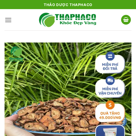
Bỏ
THẢO DƯỢC THAPHACO
qua
nội
dung