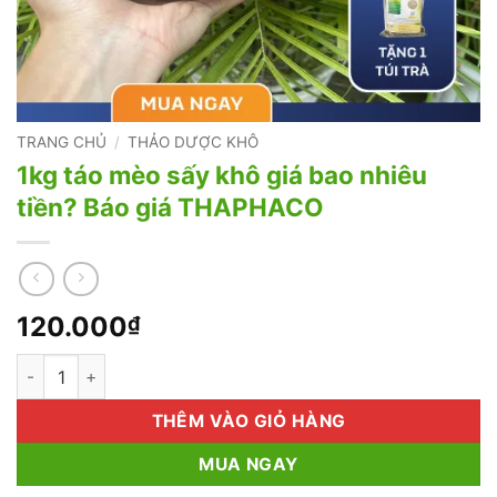
TRANG CHỦ
/
THẢO DƯỢC KHÔ
1kg táo mèo sấy khô giá bao nhiêu
tiền? Báo giá THAPHACO
120.000
₫
1kg táo mèo sấy khô giá bao nhiêu tiền? Báo giá THAPHACO s
THÊM VÀO GIỎ HÀNG
MUA NGAY