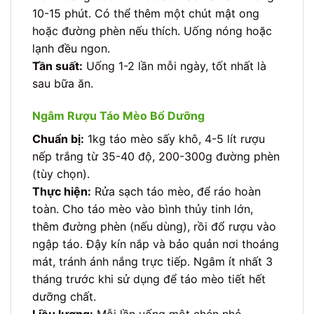
10-15 phút. Có thể thêm một chút mật ong
hoặc đường phèn nếu thích. Uống nóng hoặc
lạnh đều ngon.
Tần suất:
Uống 1-2 lần mỗi ngày, tốt nhất là
sau bữa ăn.
Ngâm Rượu Táo Mèo Bổ Dưỡng
Chuẩn bị:
1kg táo mèo sấy khô, 4-5 lít rượu
nếp trắng từ 35-40 độ, 200-300g đường phèn
(tùy chọn).
Thực hiện:
Rửa sạch táo mèo, để ráo hoàn
toàn. Cho táo mèo vào bình thủy tinh lớn,
thêm đường phèn (nếu dùng), rồi đổ rượu vào
ngập táo. Đậy kín nắp và bảo quản nơi thoáng
mát, tránh ánh nắng trực tiếp. Ngâm ít nhất 3
tháng trước khi sử dụng để táo mèo tiết hết
dưỡng chất.
Liều lượng:
Mỗi lần uống một chén nhỏ