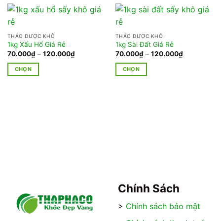
THẢO DƯỢC KHÔ
THẢO DƯỢC KHÔ
1kg Xấu Hổ Giá Rẻ
1kg Sài Đất Giá Rẻ
Khoảng
Khoảng
70.000
₫
–
120.000
₫
70.000
₫
–
120.000
₫
giá:
giá:
từ
từ
CHỌN
CHỌN
70.000₫
70.000₫
đến
đến
Sản
Sản
120.000₫
120.000₫
phẩm
phẩm
này
này
có
có
nhiều
nhiều
biến
biến
thể.
thể.
Các
Các
tùy
tùy
chọn
chọn
có
có
Chính Sách
thể
thể
được
được
>
Chính sách bảo mật
chọn
chọn