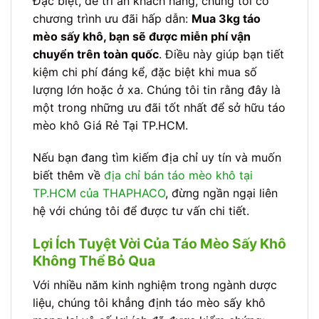
Đặc biệt, để tri ân khách hàng, chúng tôi có
chương trình ưu đãi hấp dẫn:
Mua 3kg táo
mèo sấy khô, bạn sẽ được miễn phí vận
chuyển trên toàn quốc
. Điều này giúp bạn tiết
kiệm chi phí đáng kể, đặc biệt khi mua số
lượng lớn hoặc ở xa. Chúng tôi tin rằng đây là
một trong những ưu đãi tốt nhất để sở hữu táo
mèo khô Giá Rẻ Tại TP.HCM.
Nếu bạn đang tìm kiếm địa chỉ uy tín và muốn
biết thêm về
địa chỉ bán táo mèo khô tại
TP.HCM của THAPHACO
, đừng ngần ngại liên
hệ với chúng tôi để được tư vấn chi tiết.
Lợi Ích Tuyệt Vời Của Táo Mèo Sấy Khô
Không Thể Bỏ Qua
Với nhiều năm kinh nghiệm trong ngành dược
liệu, chúng tôi khẳng định táo mèo sấy khô