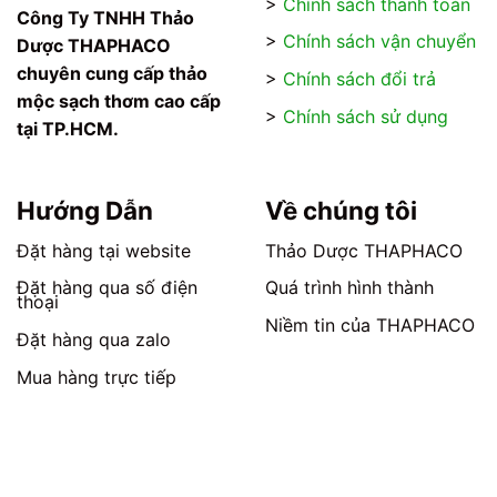
>
Chính sách thanh toán
trên
trên
Công Ty TNHH Thảo
trang
trang
>
Chính sách vận chuyển
Dược THAPHACO
sản
sản
chuyên cung cấp thảo
>
Chính sách đổi trả
phẩm
phẩm
mộc sạch thơm cao cấp
>
Chính sách sử dụng
tại TP.HCM.
Hướng Dẫn
Về chúng tôi
Đặt hàng tại website
Thảo Dược THAPHACO
Đặt hàng qua số điện
Quá trình hình thành
thoại
Niềm tin của THAPHACO
Đặt hàng qua zalo
Mua hàng trực tiếp