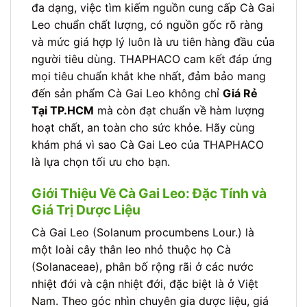
đa dạng, việc tìm kiếm nguồn cung cấp Cà Gai
Leo chuẩn chất lượng, có nguồn gốc rõ ràng
và mức giá hợp lý luôn là ưu tiên hàng đầu của
người tiêu dùng. THAPHACO cam kết đáp ứng
mọi tiêu chuẩn khắt khe nhất, đảm bảo mang
đến sản phẩm Cà Gai Leo không chỉ
Giá Rẻ
Tại TP.HCM
mà còn đạt chuẩn về hàm lượng
hoạt chất, an toàn cho sức khỏe. Hãy cùng
khám phá vì sao Cà Gai Leo của THAPHACO
là lựa chọn tối ưu cho bạn.
Giới Thiệu Về Cà Gai Leo: Đặc Tính và
Giá Trị Dược Liệu
Cà Gai Leo (Solanum procumbens Lour.) là
một loài cây thân leo nhỏ thuộc họ Cà
(Solanaceae), phân bố rộng rãi ở các nước
nhiệt đới và cận nhiệt đới, đặc biệt là ở Việt
Nam. Theo góc nhìn chuyên gia dược liệu, giá