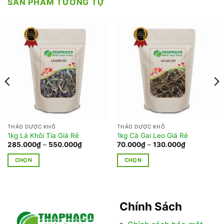
SẢN PHẨM TƯƠNG TỰ
THẢO DƯỢC KHÔ
THẢO DƯỢC KHÔ
1kg Lá Khôi Tía Giá Rẻ
1kg Cà Gai Leo Giá Rẻ
Khoảng
Khoảng
285.000
₫
–
550.000
₫
70.000
₫
–
130.000
₫
giá:
giá:
từ
từ
CHỌN
CHỌN
285.000₫
70.000₫
đến
đến
Sản
Sản
550.000₫
130.000₫
phẩm
phẩm
này
này
có
có
Chính Sách
nhiều
nhiều