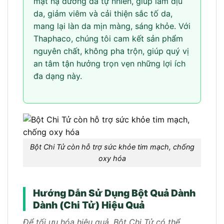
mặt nạ dưỡng da tự nhiên, giúp làm dịu
da, giảm viêm và cải thiện sắc tố da,
mang lại làn da mịn màng, sáng khỏe. Với
Thaphaco, chúng tôi cam kết sản phẩm
nguyên chất, không pha trộn, giúp quý vị
an tâm tận hưởng trọn vẹn những lợi ích
đa dạng này.
Bột Chi Tử còn hỗ trợ sức khỏe tim mạch, chống
oxy hóa
Hướng Dẫn Sử Dụng Bột Quả Dành
Dành (Chi Tử) Hiệu Quả
Để tối ưu hóa hiệu quả, Bột Chi Tử có thể