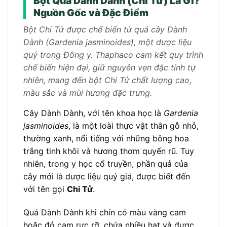
Bột Quả Dành Dành (Chi Tử) Là Gì?
Nguồn Gốc và Đặc Điểm
Bột Chi Tử được chế biến từ quả cây Dành
Dành (Gardenia jasminoides), một dược liệu
quý trong Đông y. Thaphaco cam kết quy trình
chế biến hiện đại, giữ nguyên vẹn đặc tính tự
nhiên, mang đến bột Chi Tử chất lượng cao,
màu sắc và mùi hương đặc trưng.
Cây Dành Dành, với tên khoa học là
Gardenia
jasminoides
, là một loài thực vật thân gỗ nhỏ,
thường xanh, nổi tiếng với những bông hoa
trắng tinh khôi và hương thơm quyến rũ. Tuy
nhiên, trong y học cổ truyền, phần quả của
cây mới là dược liệu quý giá, được biết đến
với tên gọi
Chi Tử
.
Quả Dành Dành khi chín có màu vàng cam
hoặc đỏ cam rực rỡ, chứa nhiều hạt và được