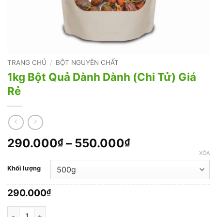
TRANG CHỦ
/
BỘT NGUYÊN CHẤT
1kg Bột Quả Dành Dành (Chi Tử) Giá
Rẻ
Khoảng
290.000
–
550.000
₫
₫
giá:
XÓA
từ
Khối lượng
290.000₫
đến
290.000
₫
550.000₫
1kg Bột Quả Dành Dành (Chi Tử) Giá Rẻ số lượng