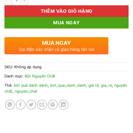
THÊM VÀO GIỎ HÀNG
MUA NGAY
MUA NGAY
Gọi điện xác nhận và giao hàng tận nơi
SKU:
Không áp dụng
Danh mục:
Bột Nguyên Chất
Thẻ:
bột quả dành dành
,
bot_qua_danh_danh
,
giá rẻ
,
gia_re
,
nguyên
chất
,
nguyen_chat