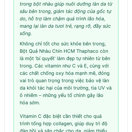
trong bột nhàu giúp nuôi dưỡng làn da từ
sâu bên trong, giảm tác động của gốc tự
do, hỗ trợ làm chậm quá trình lão hóa,
mang lại làn da tươi trẻ, rạng rỡ, đầy sức
sống.
Không chỉ tốt cho sức khỏe bên trong,
Bột Quả Nhàu Chín HCM Thaphaco còn
là một ‘bí quyết’ làm đẹp tự nhiên từ bên
trong. Các vitamin như C và E, cùng với
các chất chống oxy hóa mạnh mẽ, đóng
vai trò quan trọng trong việc bảo vệ làn
da khỏi tác hại của môi trường, tia UV và
ô nhiễm – những yếu tố chính gây lão
hóa sớm.
Vitamin C đặc biệt cần thiết cho quá
trình tổng hợp collagen, giúp duy trì độ
đàn hồi và săn chắc cho da, giảm thiểu