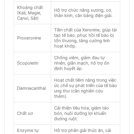
Khoáng chất
Hỗ trợ chức năng xương, cơ,
(Kali, Magie,
thần kinh, cân bằng điện giải.
Canxi, Sắt)
Tiền chất của Xeronine, giúp tái
tạo tế bào, phục hồi tế bào bị
Proxeronine
tổn thương, tăng cường linh
hoạt khớp.
Chống viêm, giảm đau tự
Scopoletin
nhiên, giãn mạch, hỗ trợ ổn
định huyết áp.
Hoạt chất tiềm năng trong việc
ức chế sự phát triển của tế bào
Damnacanthal
ung thư (cần nghiên cứu
thêm).
Cải thiện tiêu hóa, giảm táo
Chất xơ
bón, nuôi dưỡng lợi khuẩn
đường ruột.
Enzyme tự
Hỗ trợ phân giải thức ăn, cải