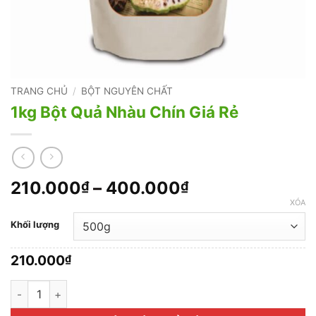
TRANG CHỦ
/
BỘT NGUYÊN CHẤT
1kg Bột Quả Nhàu Chín Giá Rẻ
Khoảng
210.000
–
400.000
₫
₫
giá:
XÓA
từ
Khối lượng
210.000₫
đến
210.000
₫
400.000₫
1kg Bột Quả Nhàu Chín Giá Rẻ số lượng