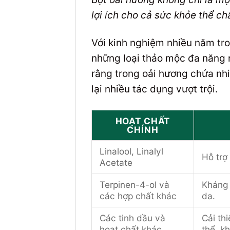
lợi ích cho cả sức khỏe thể chấ
Với kinh nghiệm nhiều năm tro
những loại thảo mộc đa năng 
rằng trong oải hương chứa nhiề
lại nhiều tác dụng vượt trội.
HOẠT CHẤT
CHÍNH
Linalool, Linalyl
Hỗ trợ
Acetate
Terpinen-4-ol và
Kháng 
các hợp chất khác
da.
Các tinh dầu và
Cải th
hoạt chất khác
thể, k