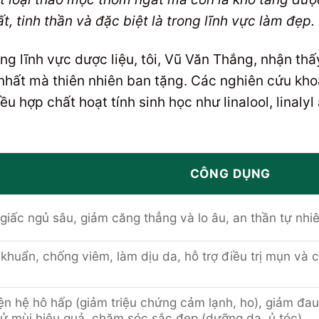
t, tinh thần và đặc biệt là trong lĩnh vực làm đẹp.
ng lĩnh vực dược liệu, tôi, Vũ Văn Thắng, nhận thấ
nhất mà thiên nhiên ban tặng. Các nghiên cứu kho
u hợp chất hoạt tính sinh học như linalool, linaly
CÔNG DỤNG
 giấc ngủ sâu, giảm căng thẳng và lo âu, an thần tự nhiê
khuẩn, chống viêm, làm dịu da, hỗ trợ điều trị mụn và
iện hệ hô hấp (giảm triệu chứng cảm lạnh, ho), giảm đa
hử mùi hiệu quả, chăm sóc sắc đẹp (dưỡng da, ủ tóc).