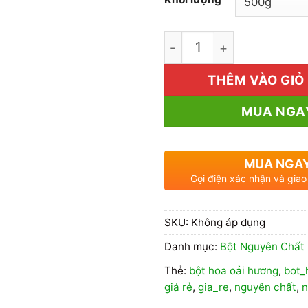
1kg Bột Oải Hương Giá R
THÊM VÀO GIỎ
MUA NGA
MUA NGA
Gọi điện xác nhận và giao
SKU:
Không áp dụng
Danh mục:
Bột Nguyên Chất
Thẻ:
bột hoa oải hương
,
bot_
giá rẻ
,
gia_re
,
nguyên chất
,
n