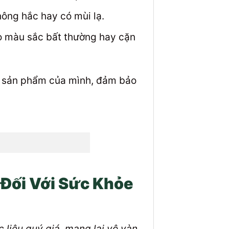
ông hắc hay có mùi lạ.
ạo màu sắc bất thường hay cặn
 sản phẩm của mình, đảm bảo
Đối Với Sức Khỏe
 liệu quý giá, mang lại vô vàn