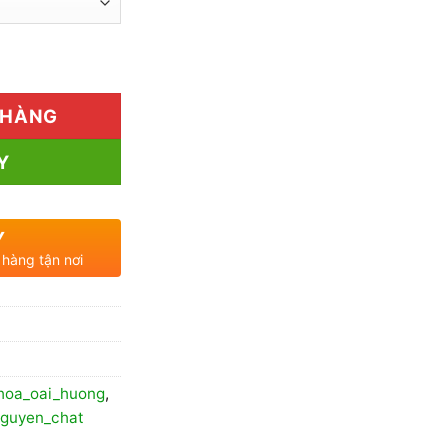
399.000₫
đến
ẻ số lượng
750.000₫
 HÀNG
Y
Y
 hàng tận nơi
hoa_oai_huong
,
guyen_chat