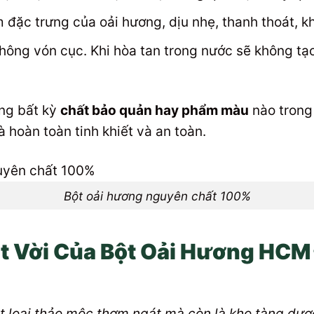
đặc trưng của oải hương, dịu nhẹ, thanh thoát, kh
không vón cục. Khi hòa tan trong nước sẽ không t
ng bất kỳ
chất bảo quản hay phẩm màu
nào trong
à hoàn toàn tinh khiết và an toàn.
Bột oải hương nguyên chất 100%
 Vời Của Bột Oải Hương HCM 
t loại thảo mộc thơm ngát mà còn là kho tàng dược