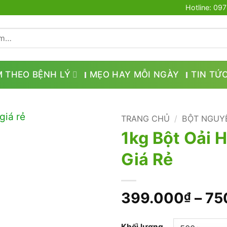
Hotline: 09
M THEO BỆNH LÝ
MẸO HAY MỖI NGÀY
TIN TỨ
TRANG CHỦ
/
BỘT NGUY
1kg Bột Oải 
Giá Rẻ
399.000
–
75
₫
Khối lượng