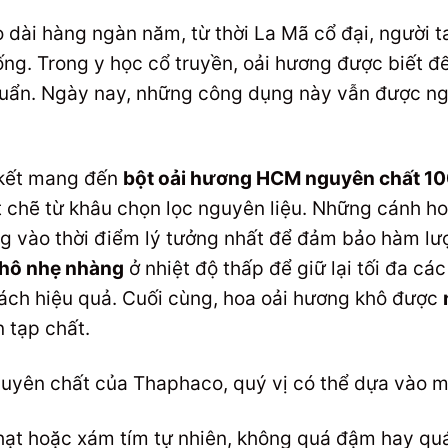
 dài hàng ngàn năm, từ thời La Mã cổ đại, người t
ng. Trong y học cổ truyền, oải hương được biết đ
 khuẩn. Ngày nay, những công dụng này vẫn được n
 kết mang đến
bột oải hương HCM nguyên chất 1
 chẽ từ khâu chọn lọc nguyên liệu. Những cánh ho
ng vào thời điểm lý tưởng nhất để đảm bảo hàm lư
khô nhẹ nhàng
ở nhiệt độ thấp để giữ lại tối đa các
cách hiệu quả. Cuối cùng, hoa oải hương khô được
 tạp chất.
guyên chất của Thaphaco, quý vị có thể dựa vào m
ạt hoặc xám tím tự nhiên, không quá đậm hay quá