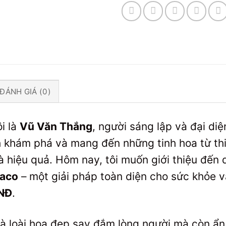
ĐÁNH GIÁ (0)
ôi là
Vũ Văn Thắng
, người sáng lập và đại d
h khám phá và mang đến những tinh hoa từ th
và hiệu quả. Hôm nay, tôi muốn giới thiệu đến
haco
– một giải pháp toàn diện cho sức khỏe v
NĐ
.
à loài hoa đẹp say đắm lòng người mà còn ẩn