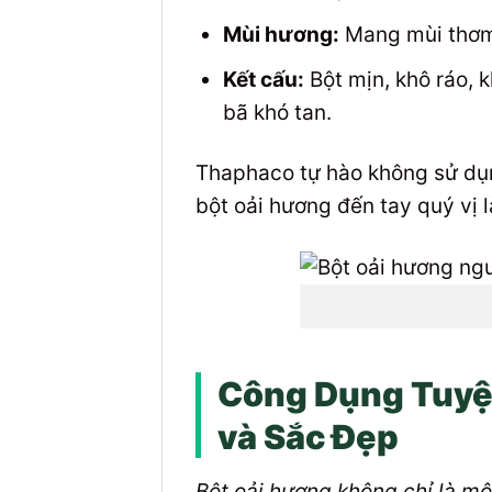
Mùi hương:
Mang mùi thơm 
Kết cấu:
Bột mịn, khô ráo, 
bã khó tan.
Thaphaco tự hào không sử dụ
bột oải hương đến tay quý vị l
Công Dụng Tuyệt
và Sắc Đẹp
Bột oải hương không chỉ là mộ