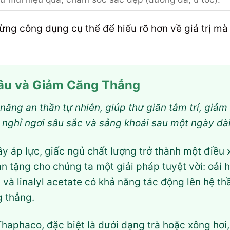
ừng công dụng cụ thể để hiểu rõ hơn về giá trị m
Sâu và Giảm Căng Thẳng
năng an thần tự nhiên, giúp thư giãn tâm trí, giảm 
 nghỉ ngơi sâu sắc và sảng khoái sau một ngày dài
y áp lực, giấc ngủ chất lượng trở thành một điều x
an tặng cho chúng ta một giải pháp tuyệt vời: oải
l và linalyl acetate có khả năng tác động lên hệ th
g thẳng.
Thaphaco, đặc biệt là dưới dạng trà hoặc xông hơi