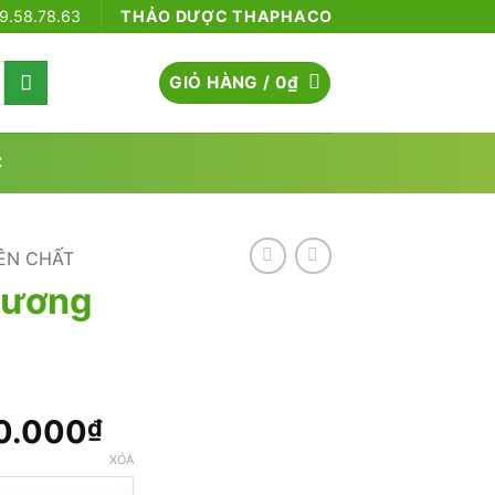
79.58.78.63
THẢO DƯỢC THAPHACO
GIỎ HÀNG /
0
₫
C
ÊN CHẤT
Hương
Khoảng
0.000
₫
giá:
XÓA
từ