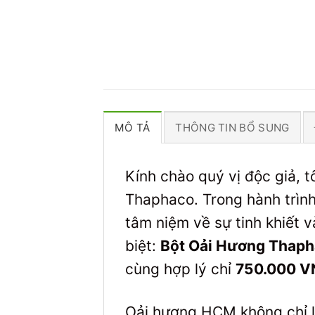
MÔ TẢ
THÔNG TIN BỔ SUNG
Kính chào quý vị độc giả, t
Thaphaco. Trong hành trìn
tâm niệm về sự tinh khiết 
biệt:
Bột Oải Hương Thap
cùng hợp lý chỉ
750.000 V
Oải hương HCM không chỉ l