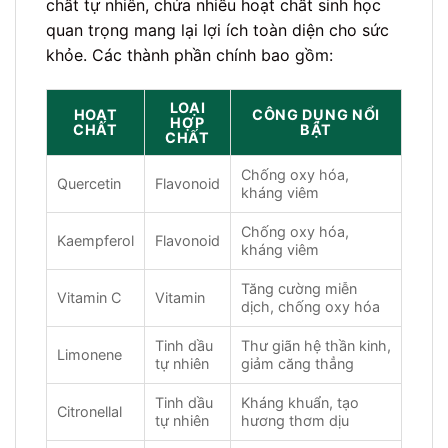
chất tự nhiên, chứa nhiều hoạt chất sinh học
quan trọng mang lại lợi ích toàn diện cho sức
khỏe. Các thành phần chính bao gồm:
LOẠI
HOẠT
CÔNG DỤNG NỔI
HỢP
CHẤT
BẬT
CHẤT
Chống oxy hóa,
Quercetin
Flavonoid
kháng viêm
Chống oxy hóa,
Kaempferol
Flavonoid
kháng viêm
Tăng cường miễn
Vitamin C
Vitamin
dịch, chống oxy hóa
Tinh dầu
Thư giãn hệ thần kinh,
Limonene
tự nhiên
giảm căng thẳng
Tinh dầu
Kháng khuẩn, tạo
Citronellal
tự nhiên
hương thơm dịu