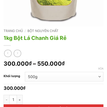
TRANG CHỦ
/
BỘT NGUYÊN CHẤT
1kg Bột Lá Chanh Giá Rẻ
Khoảng
300.000
–
550.000
₫
₫
giá:
XÓA
từ
Khối lượng
300.000₫
đến
300.000
₫
550.000₫
1kg Bột Lá Chanh Giá Rẻ số lượng