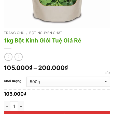
TRANG CHỦ
/
BỘT NGUYÊN CHẤT
1kg Bột Kinh Giới Tuệ Giá Rẻ
Khoảng
105.000
–
200.000
₫
₫
giá:
XÓA
từ
Khối lượng
105.000₫
đến
105.000
₫
200.000₫
1kg Bột Kinh Giới Tuệ Giá Rẻ số lượng