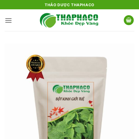
Bỏ
THẢO DƯỢC THAPHACO
qua
nội
dung