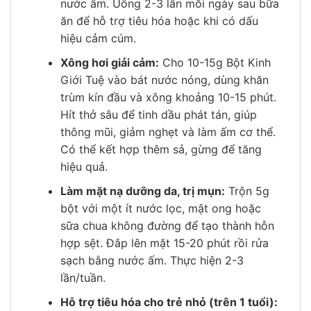
nước ấm. Uống 2-3 lần mỗi ngày sau bữa
ăn để hỗ trợ tiêu hóa hoặc khi có dấu
hiệu cảm cúm.
Xông hơi giải cảm:
Cho 10-15g Bột Kinh
Giới Tuệ vào bát nước nóng, dùng khăn
trùm kín đầu và xông khoảng 10-15 phút.
Hít thở sâu để tinh dầu phát tán, giúp
thông mũi, giảm nghẹt và làm ấm cơ thể.
Có thể kết hợp thêm sả, gừng để tăng
hiệu quả.
Làm mặt nạ dưỡng da, trị mụn:
Trộn 5g
bột với một ít nước lọc, mật ong hoặc
sữa chua không đường để tạo thành hỗn
hợp sệt. Đắp lên mặt 15-20 phút rồi rửa
sạch bằng nước ấm. Thực hiện 2-3
lần/tuần.
Hỗ trợ tiêu hóa cho trẻ nhỏ (trên 1 tuổi):