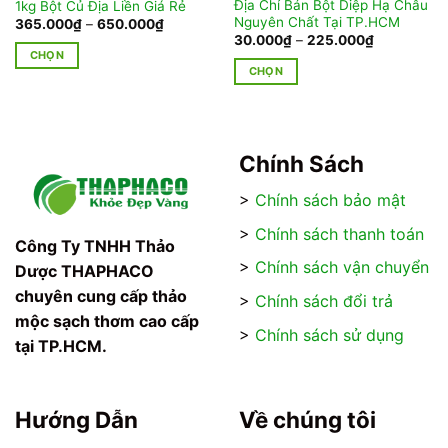
Địa Chỉ Bán Bột Diệp Hạ Châu
1kg Bột Củ Địa Liền Giá Rẻ
Nguyên Chất Tại TP.HCM
Khoảng
365.000
₫
–
650.000
₫
giá:
Khoảng
30.000
₫
–
225.000
₫
từ
giá:
CHỌN
365.000₫
từ
CHỌN
đến
Sản
₫
30.000₫
650.000₫
đến
Sản
phẩm
₫
225.000₫
phẩm
này
này
có
có
Chính Sách
nhiều
nhiều
biến
>
Chính sách bảo mật
biến
thể.
thể.
Các
>
Chính sách thanh toán
Các
Công Ty TNHH Thảo
tùy
tùy
>
Chính sách vận chuyển
chọn
Dược THAPHACO
chọn
có
chuyên cung cấp thảo
>
Chính sách đổi trả
có
thể
mộc sạch thơm cao cấp
thể
được
>
Chính sách sử dụng
tại TP.HCM.
được
chọn
chọn
trên
trên
trang
trang
Hướng Dẫn
Về chúng tôi
sản
sản
phẩm