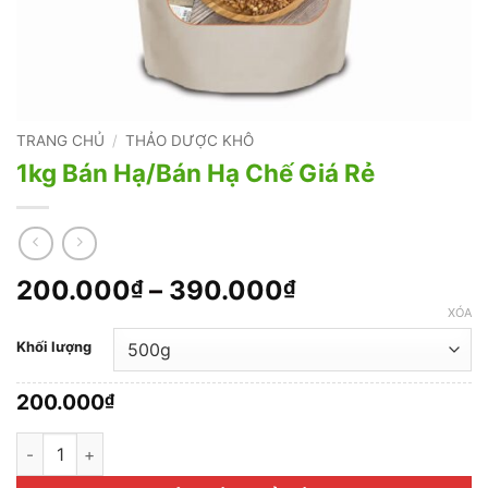
TRANG CHỦ
/
THẢO DƯỢC KHÔ
1kg Bán Hạ/Bán Hạ Chế Giá Rẻ
Khoảng
200.000
–
390.000
₫
₫
giá:
XÓA
từ
Khối lượng
200.000₫
đến
200.000
₫
390.000₫
1kg Bán Hạ/Bán Hạ Chế Giá Rẻ số lượng