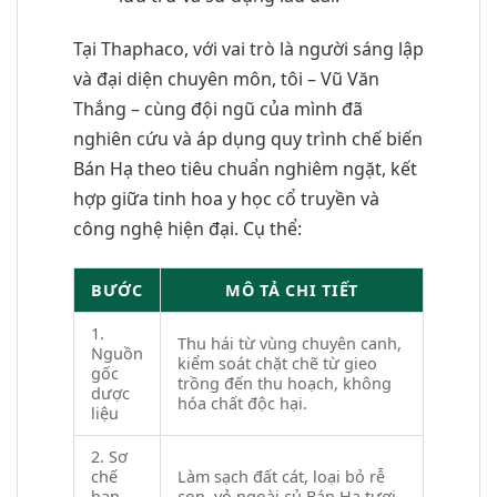
Tại Thaphaco, với vai trò là người sáng lập
và đại diện chuyên môn, tôi – Vũ Văn
Thắng – cùng đội ngũ của mình đã
nghiên cứu và áp dụng quy trình chế biến
Bán Hạ theo tiêu chuẩn nghiêm ngặt, kết
hợp giữa tinh hoa y học cổ truyền và
công nghệ hiện đại. Cụ thể:
BƯỚC
MÔ TẢ CHI TIẾT
1.
Thu hái từ vùng chuyên canh,
Nguồn
kiểm soát chặt chẽ từ gieo
gốc
trồng đến thu hoạch, không
dược
hóa chất độc hại.
liệu
2. Sơ
chế
Làm sạch đất cát, loại bỏ rễ
ban
con, vỏ ngoài củ Bán Hạ tươi.