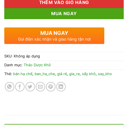
THÊM VÀO GIỎ HÀNG
MUA NGAY
MUA NGAY
Gọi điện xác nhận và giao hàng tận nơi
SKU:
Không áp dụng
Danh mục:
Thảo Dược Khô
Thẻ:
bán hạ chế
,
ban_ha_che
,
giá rẻ
,
gia_re
,
sấy khô
,
say_kho