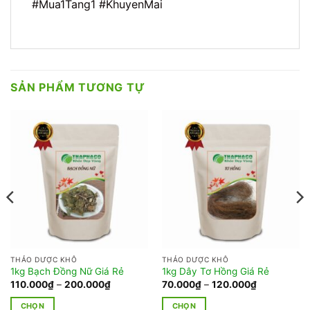
#Mua1Tang1 #KhuyenMai
SẢN PHẨM TƯƠNG TỰ
THẢO DƯỢC KHÔ
THẢO DƯỢC KHÔ
1kg Bạch Đồng Nữ Giá Rẻ
1kg Dây Tơ Hồng Giá Rẻ
Khoảng
Khoảng
110.000
₫
–
200.000
₫
70.000
₫
–
120.000
₫
giá:
giá:
từ
từ
CHỌN
CHỌN