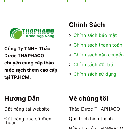
110.000₫
70.000₫
đến
đến
Sản
Sản
200.000₫
120.000₫
phẩm
phẩm
này
này
có
có
Chính Sách
nhiều
nhiều
>
Chính sách bảo mật
biến
biến
thể.
thể.
>
Chính sách thanh toán
Các
Các
Công Ty TNHH Thảo
tùy
tùy
>
Chính sách vận chuyển
Dược THAPHACO
chọn
chọn
chuyên cung cấp thảo
>
Chính sách đổi trả
có
có
mộc sạch thơm cao cấp
thể
thể
>
Chính sách sử dụng
tại TP.HCM.
được
được
chọn
chọn
trên
trên
trang
trang
Hướng Dẫn
Về chúng tôi
sản
sản
phẩm
phẩm
Đặt hàng tại website
Thảo Dược THAPHACO
Đặt hàng qua số điện
Quá trình hình thành
thoại
Niềm tin của THAPHACO