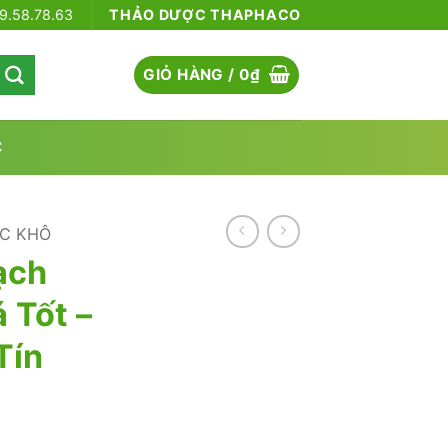
79.58.78.63
THẢO DƯỢC THAPHACO
GIỎ HÀNG /
0
₫
C
C KHÔ
ạch
 Tốt –
Tín