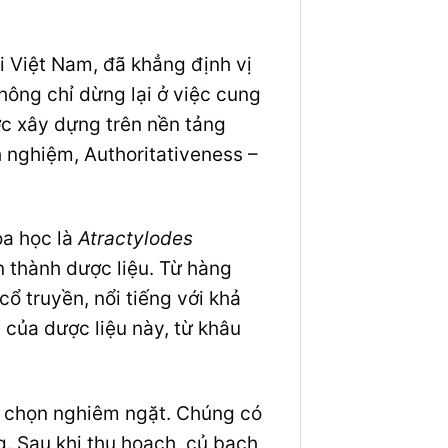
i Việt Nam, đã khẳng định vị
không chỉ dừng lại ở việc cung
c xây dựng trên nền tảng
 nghiệm, Authoritativeness –
oa học là
Atractylodes
n thành dược liệu. Từ hàng
ổ truyền, nổi tiếng với khả
ị của dược liệu này, từ khâu
n chọn nghiêm ngặt. Chúng có
g. Sau khi thu hoạch, củ bạch