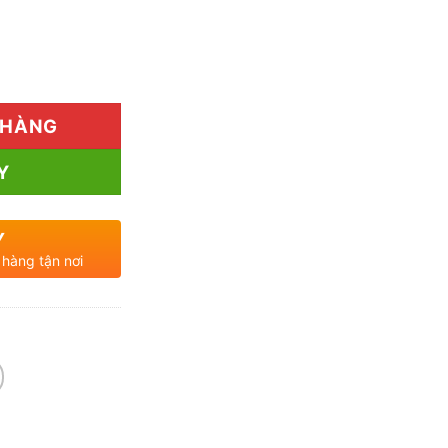
ô Giá Tốt - Nguồn Sỉ Uy Tín TP.HCM số lượng
 HÀNG
Y
Y
 hàng tận nơi