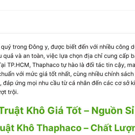
c quý trong Đông y, được biết đến với nhiều công d
 quả và an toàn, việc lựa chọn địa chỉ cung cấp bạ
Tại TP.HCM, Thaphaco tự hào là đối tác tin cậy, 
huẩn với mức giá tốt nhất, cùng nhiều chính sách
c, đáp ứng mọi nhu cầu từ cá nhân đến các cơ sở 
t trội.
Truật Khô Giá Tốt – Nguồn S
ruật Khô Thaphaco – Chất Lượn