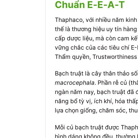
Chuẩn E-E-A-T
Thaphaco, với nhiều năm kinh 
thế là thương hiệu uy tín hàng
cấp dược liệu, mà còn cam kế
vững chắc của các tiêu chí E-
Thẩm quyền, Trustworthiness –
Bạch truật là cây thân thảo s
macrocephala
. Phần rễ củ (t
ngàn năm nay, bạch truật đã đ
năng bổ tỳ vị, ích khí, hóa th
lựa chọn giống, chăm sóc, th
Mỗi củ bạch truật được Thaph
hình dáng không đều, thường l