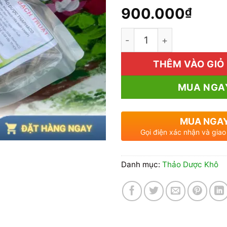
900.000
₫
Thaphaco: Bạch Truật Kh
THÊM VÀO GIỎ
MUA NGA
MUA NGA
Gọi điện xác nhận và giao
Danh mục:
Thảo Dược Khô