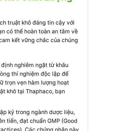
ch truật khô đáng tin cậy với
ạn có thể hoàn toàn an tâm về
g cam kết vững chắc của chúng
 định nghiêm ngặt từ khâu
òng thí nghiệm độc lập để
iữ trọn vẹn hàm lượng hoạt
ật khô tại Thaphaco, bạn
ập kỷ trong ngành dược liệu,
iên tiến, đạt chuẩn GMP (Good
ractices). Các chứng nhận này