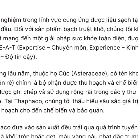
nghiệm trong lĩnh vực cung ứng dược liệu sạch tạ
 đầu. Đối với sản phẩm bạch truật khô, chúng tôi 
t mang đến một giải pháp sức khỏe toàn diện, đượ
E-A-T (Expertise – Chuyên môn, Experience – Kinh
 Độ tin cậy).
ống lâu năm, thuộc họ Cúc (Asteraceae), có tên kh
hân rễ) chính là bộ phận được thu hoạch và chế biế
ược ghi chép và sử dụng rộng rãi trong các y thư c
ấp. Tại Thaphaco, chúng tôi thấu hiểu sâu sắc giá tr
u hoạch cho đến chế biến và bảo quản.
aco đưa vào sản xuất đều trải qua quá trình tuyể
à khối tròn hoặc dẹt, màu vàng nâu nhạt đặc trưn