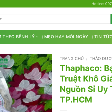
Hotline: 09
M THEO BỆNH LÝ
MẸO HAY MỖI NGÀY
TIN TỨ
TRANG CHỦ
/
THẢO DƯỢ
Thaphaco: B
Truật Khô Giá
Nguồn Sỉ Uy 
TP.HCM