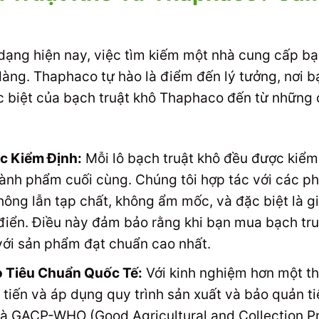
 dạng hiện nay, việc tìm kiếm một nhà cung cấp bạ
dàng. Thaphaco tự hào là điểm đến lý tưởng, nơi b
ác biệt của bạch truật khô Thaphaco đến từ nhữn
c Kiểm Định:
Mỗi lô bạch truật khô đều được kiểm
ành phẩm cuối cùng. Chúng tôi hợp tác với các ph
ng lẫn tạp chất, không ẩm mốc, và đặc biệt là g
điển. Điều này đảm bảo rằng khi bạn mua bạch tru
với sản phẩm đạt chuẩn cao nhất.
 Tiêu Chuẩn Quốc Tế:
Với kinh nghiệm hơn một th
iến và áp dụng quy trình sản xuất và bảo quản t
và GACP-WHO (Good Agricultural and Collection P