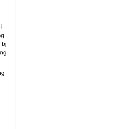
i
ng
 bị
ung
ng