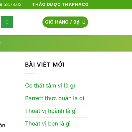
79.58.78.63
THẢO DƯỢC THAPHACO
GIỎ HÀNG /
0
₫
C
BÀI VIẾT MỚI
Co thắt tâm vị là gì
Barrett thực quản là gì
Thoát vị hoành là gì
Thoát vị bẹn là gì
ôn