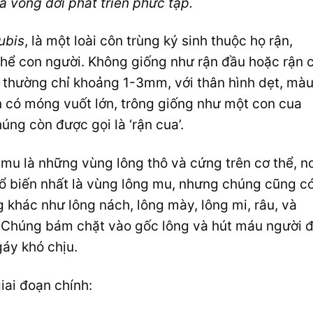
à vòng đời phát triển phức tạp.
ubis
, là một loài côn trùng ký sinh thuộc họ rận,
thể con người. Không giống như rận đầu hoặc rận 
ỏ, thường chỉ khoảng 1-3mm, với thân hình dẹt, mà
n có móng vuốt lớn, trông giống như một con cua
ng còn được gọi là ‘rận cua’.
 mu là những vùng lông thô và cứng trên cơ thể, nơ
ổ biến nhất là vùng lông mu, nhưng chúng cũng c
 khác như lông nách, lông mày, lông mi, râu, và
. Chúng bám chặt vào gốc lông và hút máu người 
gáy khó chịu.
iai đoạn chính: