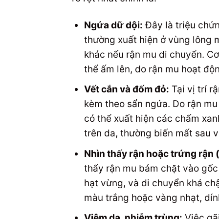
Ngứa dữ dội:
Đây là triệu chứ
thường xuất hiện ở vùng lông 
khác nếu rận mu di chuyển. C
thể ấm lên, do rận mu hoạt độ
Vết cắn và đốm đỏ:
Tại vị trí 
kèm theo sẩn ngứa. Do rận mu 
có thể xuất hiện các chấm xan
trên da, thường biến mất sau v
Nhìn thấy rận hoặc trứng rận (
thấy rận mu bám chặt vào gốc
hạt vừng, và di chuyển khá chậ
màu trắng hoặc vàng nhạt, dính
Viêm da, nhiễm trùng:
Việc gãi