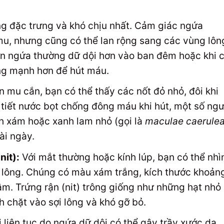
ng đặc trưng và khó chịu nhất. Cảm giác ngứa
mu, nhưng cũng có thể lan rộng sang các vùng lôn
ơn ngứa thường dữ dội hơn vào ban đêm hoặc khi 
ng mạnh hơn để hút máu.
rận mu cắn, bạn có thể thấy các nốt đỏ nhỏ, đôi khi
tiết nước bọt chống đông máu khi hút, một số ngư
h xám hoặc xanh lam nhỏ (gọi là
maculae caerule
ài ngày.
nit):
Với mắt thường hoặc kính lúp, bạn có thể nhì
 lông. Chúng có màu xám trắng, kích thước khoản
m. Trứng rận (nit) trông giống như những hạt nhỏ
 chặt vào sợi lông và khó gỡ bỏ.
 liên tục do ngứa dữ dội có thể gây trầy xước da,