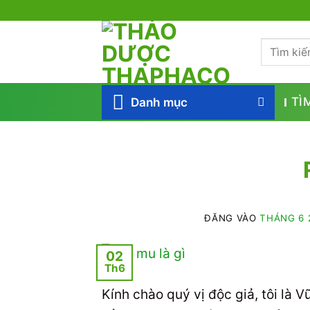
Bỏ
qua
Tìm
nội
kiếm:
dung
Danh mục
TÌ
ĐĂNG VÀO
THÁNG 6 
02
Th6
Kính chào quý vị độc giả, tôi là