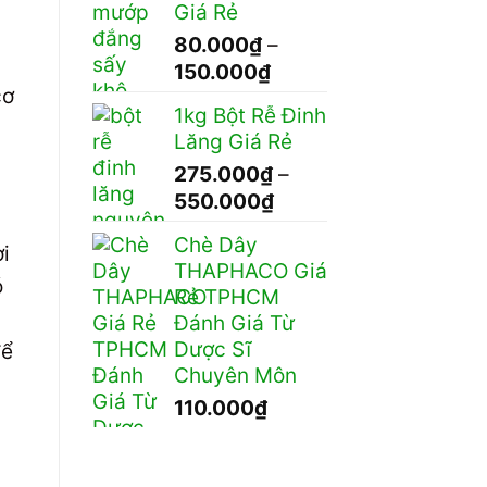
Giá Rẻ
đến
80.000
₫
–
370.000₫
Khoảng
150.000
₫
cơ
giá:
1kg Bột Rễ Đinh
từ
u
Lăng Giá Rẻ
80.000₫
275.000
₫
–
đến
Khoảng
550.000
₫
150.000₫
giá:
Chè Dây
i
từ
THAPHACO Giá
275.000₫
ó
Rẻ TPHCM
đến
Đánh Giá Từ
550.000₫
Dược Sĩ
để
Chuyên Môn
110.000
₫