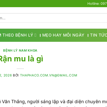
Hotline: 09
M THEO BỆNH LÝ
MẸO HAY MỖI NGÀY
TIN TỨ
BỆNH LÝ NAM KHOA
Rận mu là gì
2, 2026
BỞI
THAPHACO.COM.VN@GMAIL.COM
 Vũ Văn Thắng, người sáng lập và đại diện chuyên m