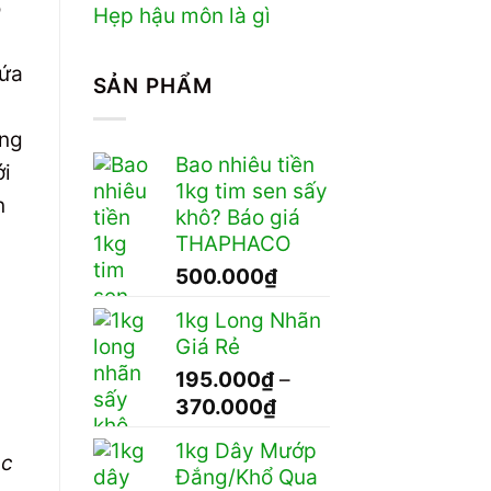
ỏ
Hẹp hậu môn là gì
gứa
SẢN PHẨM
úng
Bao nhiêu tiền
ới
1kg tim sen sấy
n
khô? Báo giá
THAPHACO
500.000
₫
1kg Long Nhãn
Giá Rẻ
195.000
₫
–
Khoảng
370.000
₫
giá:
1kg Dây Mướp
từ
ặc
Đắng/Khổ Qua
195.000₫