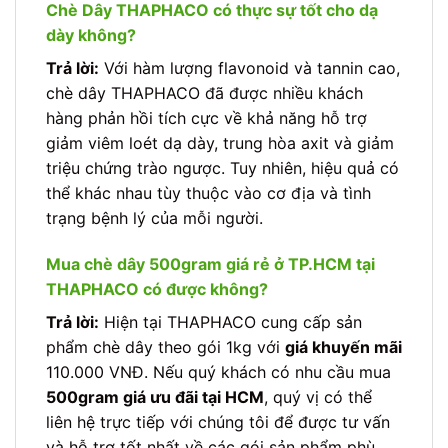
Chè Dây THAPHACO có thực sự tốt cho dạ
dày không?
Trả lời:
Với hàm lượng flavonoid và tannin cao,
chè dây THAPHACO đã được nhiều khách
hàng phản hồi tích cực về khả năng hỗ trợ
giảm viêm loét dạ dày, trung hòa axit và giảm
triệu chứng trào ngược. Tuy nhiên, hiệu quả có
thể khác nhau tùy thuộc vào cơ địa và tình
trạng bệnh lý của mỗi người.
Mua chè dây 500gram giá rẻ ở TP.HCM tại
THAPHACO có được không?
Trả lời:
Hiện tại THAPHACO cung cấp sản
phẩm chè dây theo gói 1kg với
giá khuyến mãi
110.000 VNĐ. Nếu quý khách có nhu cầu mua
500gram giá ưu đãi tại HCM
, quý vị có thể
liên hệ trực tiếp với chúng tôi để được tư vấn
và hỗ trợ tốt nhất về các gói sản phẩm phù