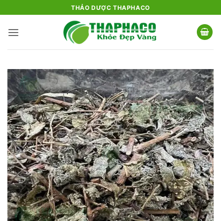
Bỏ
THẢO DƯỢC THAPHACO
qua
nội
dung