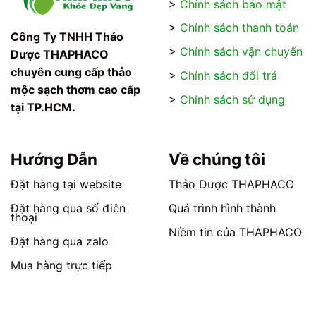
>
Chính sách bảo mật
biến
biến
thể.
thể.
>
Chính sách thanh toán
Các
Các
Công Ty TNHH Thảo
tùy
tùy
>
Chính sách vận chuyển
Dược THAPHACO
chọn
chọn
chuyên cung cấp thảo
>
Chính sách đổi trả
có
có
mộc sạch thơm cao cấp
thể
thể
>
Chính sách sử dụng
tại TP.HCM.
được
được
chọn
chọn
trên
trên
trang
trang
Hướng Dẫn
Về chúng tôi
sản
sản
phẩm
phẩm
Đặt hàng tại website
Thảo Dược THAPHACO
Đặt hàng qua số điện
Quá trình hình thành
thoại
Niềm tin của THAPHACO
Đặt hàng qua zalo
Mua hàng trực tiếp