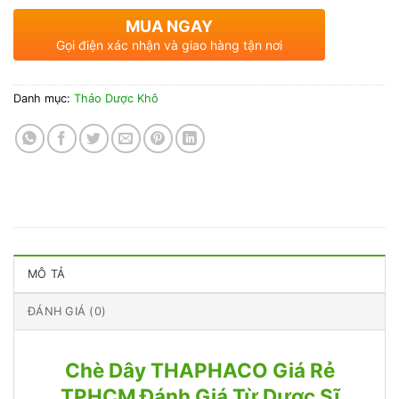
MUA NGAY
Gọi điện xác nhận và giao hàng tận nơi
Danh mục:
Thảo Dược Khô
MÔ TẢ
ĐÁNH GIÁ (0)
Chè Dây THAPHACO Giá Rẻ
TPHCM Đánh Giá Từ Dược Sĩ