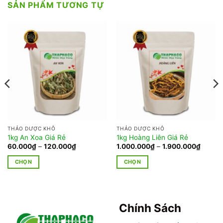
SẢN PHẨM TƯƠNG TỰ
THẢO DƯỢC KHÔ
THẢO DƯỢC KHÔ
1kg An Xoa Giá Rẻ
1kg Hoàng Liên Giá Rẻ
Khoảng
Khoản
60.000
₫
–
120.000
₫
1.000.000
₫
–
1.900.000
₫
giá:
giá:
từ
từ
CHỌN
CHỌN
60.000₫
1.000.
đến
đến
Sản
Sản
120.000₫
1.900.
phẩm
phẩm
này
này
có
có
Chính Sách
nhiều
nhiều