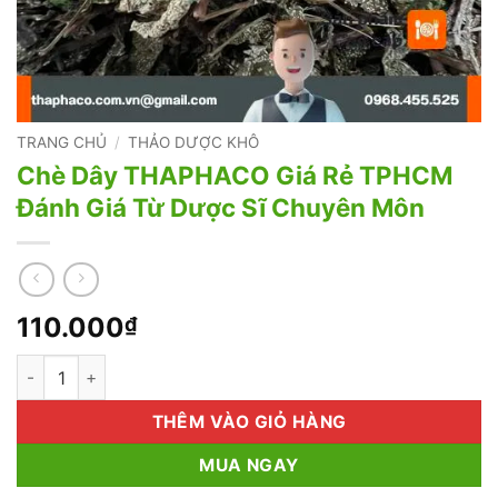
TRANG CHỦ
/
THẢO DƯỢC KHÔ
Chè Dây THAPHACO Giá Rẻ TPHCM
Đánh Giá Từ Dược Sĩ Chuyên Môn
110.000
₫
Chè Dây THAPHACO Giá Rẻ TPHCM Đánh Giá Từ Dược Sĩ Chuy
THÊM VÀO GIỎ HÀNG
MUA NGAY