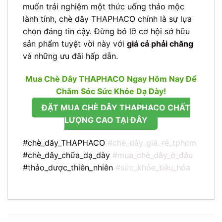
muốn trải nghiệm một thức uống thảo mộc
lành tính, chè dây THAPHACO chính là sự lựa
chọn đáng tin cậy. Đừng bỏ lỡ cơ hội sở hữu
sản phẩm tuyệt vời này với
giá cả phải chăng
và những ưu đãi hấp dẫn.
Mua Chè Dây THAPHACO Ngay Hôm Nay Để
Chăm Sóc Sức Khỏe Dạ Dày!
ĐẶT MUA CHÈ DÂY THAPHACO CHẤT
LƯỢNG CAO TẠI ĐÂY
#chè_dây_THAPHACO
#chè_dây_giá_rẻ_tphcm
#chè_dây_chữa_dạ_dày
#mua_chè_dây_ở_đâu
#thảo_dược_thiên_nhiên
#sức_khỏe_tiêu_hóa