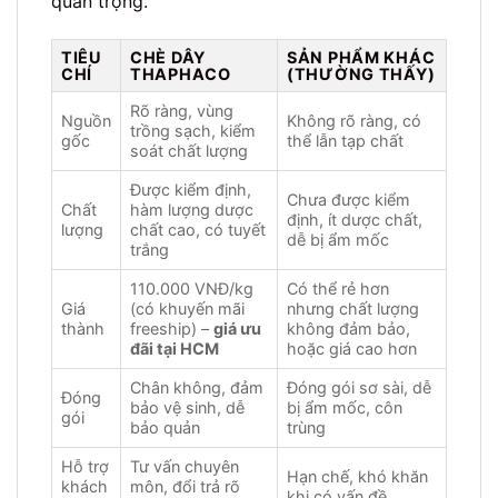
quan trọng.
TIÊU
CHÈ DÂY
SẢN PHẨM KHÁC
CHÍ
THAPHACO
(THƯỜNG THẤY)
Rõ ràng, vùng
Nguồn
Không rõ ràng, có
trồng sạch, kiểm
gốc
thể lẫn tạp chất
soát chất lượng
Được kiểm định,
Chưa được kiểm
Chất
hàm lượng dược
định, ít dược chất,
lượng
chất cao, có tuyết
dễ bị ẩm mốc
trắng
110.000 VNĐ/kg
Có thể rẻ hơn
Giá
(có khuyến mãi
nhưng chất lượng
thành
freeship) –
giá ưu
không đảm bảo,
đãi tại HCM
hoặc giá cao hơn
Chân không, đảm
Đóng gói sơ sài, dễ
Đóng
bảo vệ sinh, dễ
bị ẩm mốc, côn
gói
bảo quản
trùng
Hỗ trợ
Tư vấn chuyên
Hạn chế, khó khăn
khách
môn, đổi trả rõ
khi có vấn đề