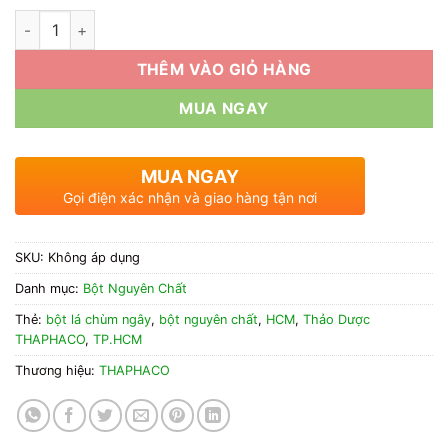
đến
Bột Lá Chùm Ngây Nguyên Chất số lượng
350.000₫
THÊM VÀO GIỎ HÀNG
MUA NGAY
MUA NGAY
Gọi điện xác nhận và giao hàng tận nơi
SKU:
Không áp dụng
Danh mục:
Bột Nguyên Chất
Thẻ:
bột lá chùm ngây
,
bột nguyên chất
,
HCM
,
Thảo Dược
THAPHACO
,
TP.HCM
Thương hiệu:
THAPHACO