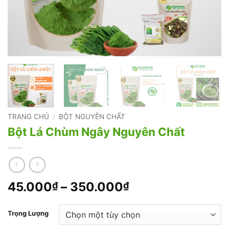
TRANG CHỦ
/
BỘT NGUYÊN CHẤT
Bột Lá Chùm Ngây Nguyên Chất
Khoảng
45.000
–
350.000
₫
₫
giá:
từ
Trọng Lượng
45.000₫