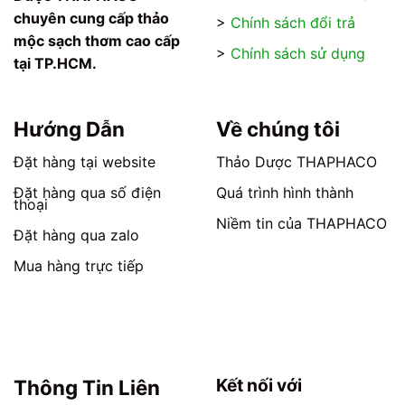
có
có
chuyên cung cấp thảo
>
Chính sách đổi trả
thể
thể
mộc sạch thơm cao cấp
được
được
>
Chính sách sử dụng
tại TP.HCM.
chọn
chọn
trên
trên
trang
trang
Hướng Dẫn
Về chúng tôi
sản
sản
phẩm
phẩm
Đặt hàng tại website
Thảo Dược THAPHACO
Đặt hàng qua số điện
Quá trình hình thành
thoại
Niềm tin của THAPHACO
Đặt hàng qua zalo
Mua hàng trực tiếp
Kết nối với
Thông Tin Liên