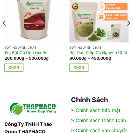
BỘT NGUYÊN CHẤT
BỘT NGUYÊN CHẤT
1kg Bột Củ Dền Giá Rẻ
Bột Rau Diếp Cá Nguyên Chất
Khoảng
Khoảng
260.000
₫
–
500.000
₫
60.000
₫
–
450.000
₫
giá:
giá:
từ
từ
CHỌN
CHỌN
₫
260.000₫
60.000₫
đến
đến
Sản
Sản
₫
500.000₫
450.000₫
phẩm
phẩm
này
này
có
có
Chính Sách
nhiều
nhiều
biến
biến
>
Chính sách bảo mật
thể.
thể.
Các
Các
>
Chính sách thanh toán
Công Ty TNHH Thảo
tùy
tùy
>
Chính sách vận chuyển
chọn
chọn
Dược THAPHACO