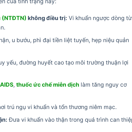
ển của tình trạng này:
ệu (NTĐTN)
không điều trị:
Vi khuẩn ngược dòng từ
n.
hận, u bướu, phì đại tiền liệt tuyến, hẹp niệu quản
y yếu, đường huyết cao tạo môi trường thuận lợi
/AIDS
,
thuốc ức chế miễn dịch
làm tăng nguy cơ
ơi trú ngụ vi khuẩn và tổn thương niêm mạc.
ận:
Đưa vi khuẩn vào thận trong quá trình can thiệ