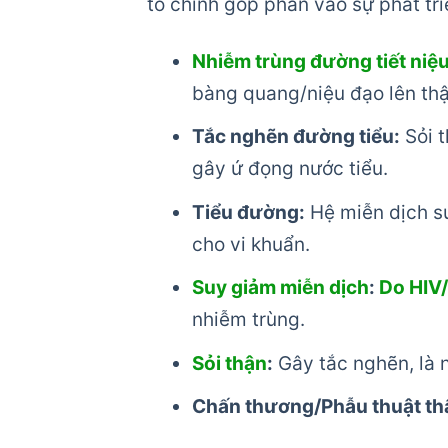
tố chính góp phần vào sự phát tri
Nhiễm trùng đường tiết ni
bàng quang/niệu đạo lên thậ
Tắc nghẽn đường tiểu:
Sỏi t
gây ứ đọng nước tiểu.
Tiểu đường:
Hệ miễn dịch su
cho vi khuẩn.
Suy giảm miễn dịch
:
Do HIV
nhiễm trùng.
Sỏi thận
:
Gây tắc nghẽn, là n
Chấn thương/Phẫu thuật th