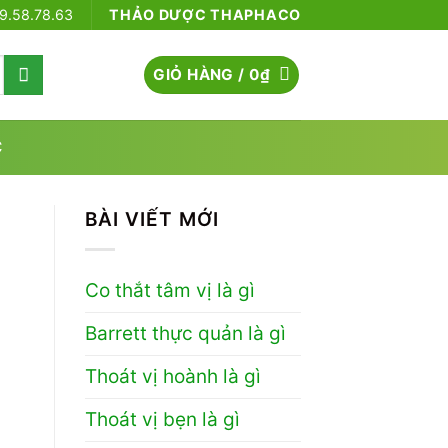
79.58.78.63
THẢO DƯỢC THAPHACO
GIỎ HÀNG /
0
₫
C
BÀI VIẾT MỚI
Co thắt tâm vị là gì
Barrett thực quản là gì
Thoát vị hoành là gì
Thoát vị bẹn là gì