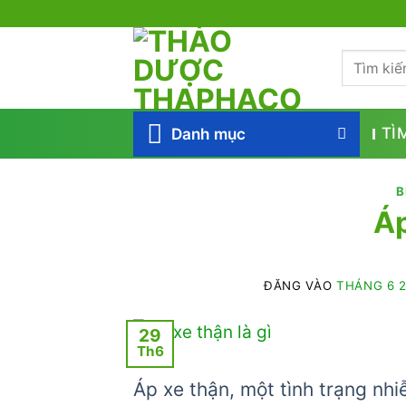
Bỏ
qua
Tìm
nội
kiếm:
dung
Danh mục
TÌ
B
Áp
ĐĂNG VÀO
THÁNG 6 2
29
Th6
Áp xe thận, một tình trạng nh