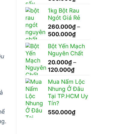
giá:
1kg Bột Rau
từ
Ngót Giá Rẻ
180.000₫
260.000
₫
–
đến
Khoảng
500.000
₫
350.000₫
giá:
Bột Yến Mạch
từ
Nguyên Chất
260.000₫
ệu
20.000
₫
–
đến
Khoảng
120.000
₫
500.000₫
giá:
Mua Nấm Lộc
từ
Nhung Ở Đâu
20.000₫
uả
Tại TP.HCM Uy
đến
Tín?
120.000₫
hể
550.000
₫
ng.