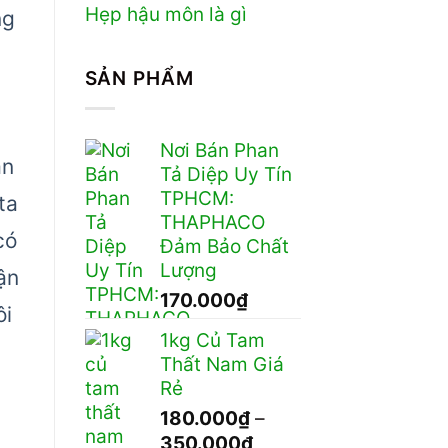
Hẹp hậu môn là gì
ng
SẢN PHẨM
Nơi Bán Phan
ận
Tả Diệp Uy Tín
TPHCM:
ta
THAPHACO
có
Đảm Bảo Chất
Lượng
ận
170.000
₫
ôi
1kg Củ Tam
Thất Nam Giá
Rẻ
180.000
₫
–
Khoảng
350.000
₫