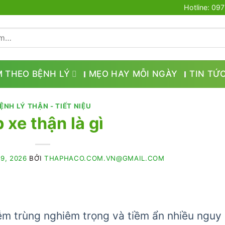
Hotline: 09
M THEO BỆNH LÝ
MẸO HAY MỖI NGÀY
TIN TỨ
ỆNH LÝ THẬN - TIẾT NIỆU
 xe thận là gì
9, 2026
BỞI
THAPHACO.COM.VN@GMAIL.COM
iễm trùng nghiêm trọng và tiềm ẩn nhiều nguy