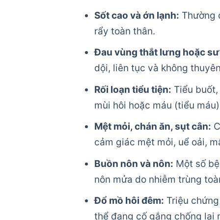
Sốt cao và ớn lạnh:
Thường đ
rẩy toàn thân.
Đau vùng thắt lưng hoặc sư
dội, liên tục và không thuyê
Rối loạn tiểu tiện:
Tiểu buốt, 
mùi hôi hoặc máu (tiểu máu)
Mệt mỏi, chán ăn, sụt cân:
C
cảm giác mệt mỏi, uể oải, m
Buồn nôn và nôn:
Một số bện
nôn mửa do nhiễm trùng toà
Đổ mồ hôi đêm:
Triệu chứng 
thể đang cố gắng chống lại 