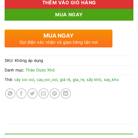
THÊM VÀO GIỎ HÀNG
MUA NGAY
MUA NGAY
Gọi điện xác nhận và giao hàng tận nơi
SKU:
Không áp dụng
Danh mục:
Thảo Dược Khô
Thẻ:
cây voi voi
,
cay_voi_voi
,
giá rẻ
,
gia_re
,
sấy khô
,
say_kho