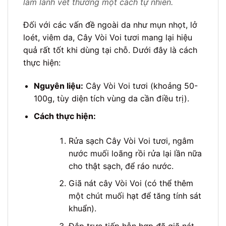
làm lành vết thương một cách tự nhiên.
Đối với các vấn đề ngoài da như mụn nhọt, lở
loét, viêm da, Cây Vòi Voi tươi mang lại hiệu
quả rất tốt khi dùng tại chỗ. Dưới đây là cách
thực hiện:
Nguyên liệu:
Cây Vòi Voi tươi (khoảng 50-
100g, tùy diện tích vùng da cần điều trị).
Cách thực hiện:
Rửa sạch Cây Vòi Voi tươi, ngâm
nước muối loãng rồi rửa lại lần nữa
cho thật sạch, để ráo nước.
Giã nát cây Vòi Voi (có thể thêm
một chút muối hạt để tăng tính sát
khuẩn).
Đắp trực tiếp hỗn hợp đã giã nát