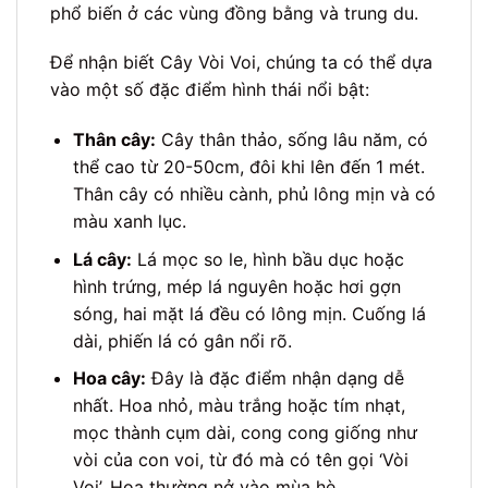
phổ biến ở các vùng đồng bằng và trung du.
Để nhận biết Cây Vòi Voi, chúng ta có thể dựa
vào một số đặc điểm hình thái nổi bật:
Thân cây:
Cây thân thảo, sống lâu năm, có
thể cao từ 20-50cm, đôi khi lên đến 1 mét.
Thân cây có nhiều cành, phủ lông mịn và có
màu xanh lục.
Lá cây:
Lá mọc so le, hình bầu dục hoặc
hình trứng, mép lá nguyên hoặc hơi gợn
sóng, hai mặt lá đều có lông mịn. Cuống lá
dài, phiến lá có gân nổi rõ.
Hoa cây:
Đây là đặc điểm nhận dạng dễ
nhất. Hoa nhỏ, màu trắng hoặc tím nhạt,
mọc thành cụm dài, cong cong giống như
vòi của con voi, từ đó mà có tên gọi ‘Vòi
Voi’. Hoa thường nở vào mùa hè.