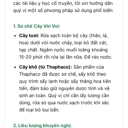
các tài liệu y học cổ truyền, tôi xin hướng dẫn
quý vị một số phương pháp sử dụng phổ biến:
1. Sơ chế Cây Vòi Voi:
Cây tươi:
Rửa sạch toàn bộ cây (thân, lá,
hoa) dưới vòi nước chảy, loại bỏ đất cát,
tạp chất. Ngâm nước muối loãng khoảng
15-20 phút rồi rửa lại lần nữa. Để ráo nước.
Cây khô (từ Thaphaco):
Sản phẩm của
Thaphaco đã được sơ chế, sấy khô theo
quy trình sấy lạnh hoặc sấy thăng hoa tiên
tiến, đảm bảo giữ nguyên dược tính và vệ
sinh an toàn. Quý vị chỉ cần lấy lượng cần
dùng, rửa sơ qua nước sạch trước khi sắc
để loại bỏ bụi bẩn.
2. Liều lượng khuyến nghị: