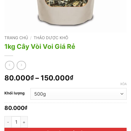
TRANG CHỦ
/
THẢO DƯỢC KHÔ
1kg Cây Vòi Voi Giá Rẻ
Khoảng
80.000
–
150.000
₫
₫
giá:
XÓA
từ
Khối lượng
80.000₫
đến
80.000
₫
150.000₫
1kg Cây Vòi Voi Giá Rẻ số lượng