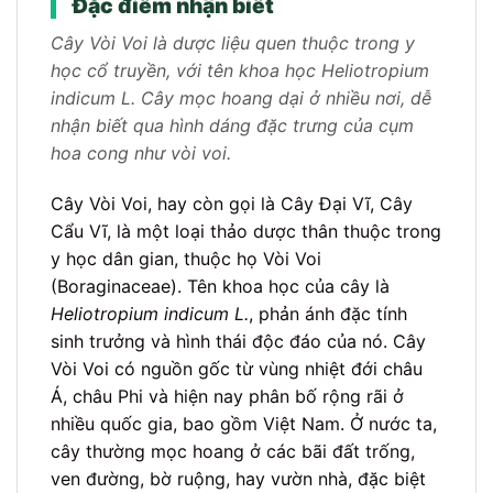
Đặc điểm nhận biết
Cây Vòi Voi là dược liệu quen thuộc trong y
học cổ truyền, với tên khoa học Heliotropium
indicum L. Cây mọc hoang dại ở nhiều nơi, dễ
nhận biết qua hình dáng đặc trưng của cụm
hoa cong như vòi voi.
Cây Vòi Voi, hay còn gọi là Cây Đại Vĩ, Cây
Cẩu Vĩ, là một loại thảo dược thân thuộc trong
y học dân gian, thuộc họ Vòi Voi
(Boraginaceae). Tên khoa học của cây là
Heliotropium indicum L.
, phản ánh đặc tính
sinh trưởng và hình thái độc đáo của nó. Cây
Vòi Voi có nguồn gốc từ vùng nhiệt đới châu
Á, châu Phi và hiện nay phân bố rộng rãi ở
nhiều quốc gia, bao gồm Việt Nam. Ở nước ta,
cây thường mọc hoang ở các bãi đất trống,
ven đường, bờ ruộng, hay vườn nhà, đặc biệt