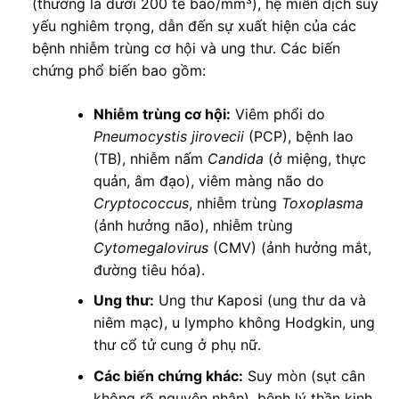
(thường là dưới 200 tế bào/mm³), hệ miễn dịch suy
yếu nghiêm trọng, dẫn đến sự xuất hiện của các
bệnh nhiễm trùng cơ hội và ung thư. Các biến
chứng phổ biến bao gồm:
Nhiễm trùng cơ hội:
Viêm phổi do
Pneumocystis jirovecii
(PCP), bệnh lao
(TB), nhiễm nấm
Candida
(ở miệng, thực
quản, âm đạo), viêm màng não do
Cryptococcus
, nhiễm trùng
Toxoplasma
(ảnh hưởng não), nhiễm trùng
Cytomegalovirus
(CMV) (ảnh hưởng mắt,
đường tiêu hóa).
Ung thư:
Ung thư Kaposi (ung thư da và
niêm mạc), u lympho không Hodgkin, ung
thư cổ tử cung ở phụ nữ.
Các biến chứng khác:
Suy mòn (sụt cân
không rõ nguyên nhân), bệnh lý thần kinh