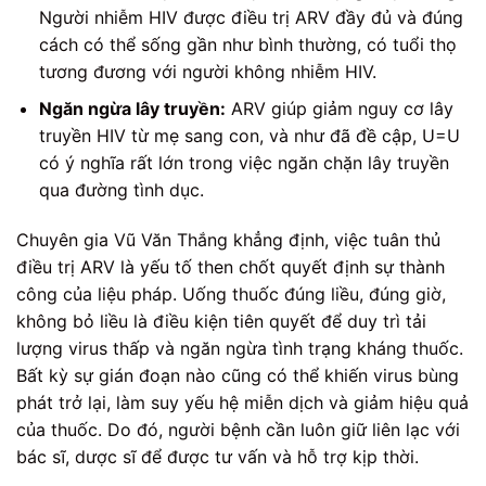
Người nhiễm HIV được điều trị ARV đầy đủ và đúng
cách có thể sống gần như bình thường, có tuổi thọ
tương đương với người không nhiễm HIV.
Ngăn ngừa lây truyền:
ARV giúp giảm nguy cơ lây
truyền HIV từ mẹ sang con, và như đã đề cập, U=U
có ý nghĩa rất lớn trong việc ngăn chặn lây truyền
qua đường tình dục.
Chuyên gia Vũ Văn Thắng khẳng định, việc tuân thủ
điều trị ARV là yếu tố then chốt quyết định sự thành
công của liệu pháp. Uống thuốc đúng liều, đúng giờ,
không bỏ liều là điều kiện tiên quyết để duy trì tải
lượng virus thấp và ngăn ngừa tình trạng kháng thuốc.
Bất kỳ sự gián đoạn nào cũng có thể khiến virus bùng
phát trở lại, làm suy yếu hệ miễn dịch và giảm hiệu quả
của thuốc. Do đó, người bệnh cần luôn giữ liên lạc với
bác sĩ, dược sĩ để được tư vấn và hỗ trợ kịp thời.