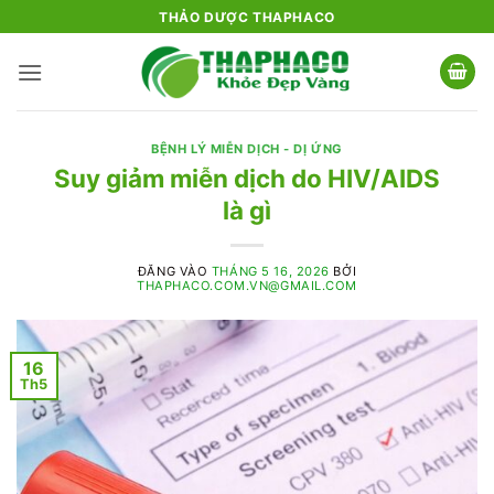
Bỏ
THẢO DƯỢC THAPHACO
qua
nội
dung
BỆNH LÝ MIỄN DỊCH - DỊ ỨNG
Suy giảm miễn dịch do HIV/AIDS
là gì
ĐĂNG VÀO
THÁNG 5 16, 2026
BỞI
THAPHACO.COM.VN@GMAIL.COM
16
Th5