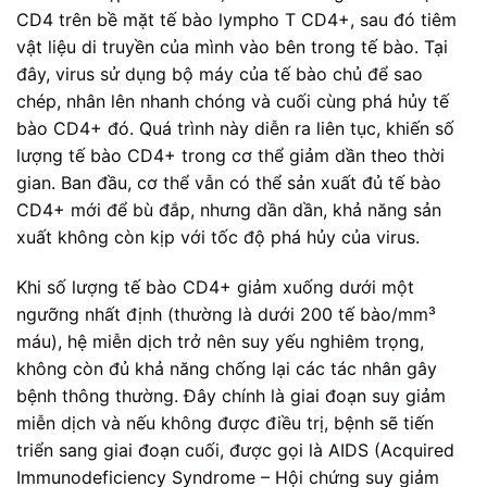
CD4 trên bề mặt tế bào lympho T CD4+, sau đó tiêm
vật liệu di truyền của mình vào bên trong tế bào. Tại
đây, virus sử dụng bộ máy của tế bào chủ để sao
chép, nhân lên nhanh chóng và cuối cùng phá hủy tế
bào CD4+ đó. Quá trình này diễn ra liên tục, khiến số
lượng tế bào CD4+ trong cơ thể giảm dần theo thời
gian. Ban đầu, cơ thể vẫn có thể sản xuất đủ tế bào
CD4+ mới để bù đắp, nhưng dần dần, khả năng sản
xuất không còn kịp với tốc độ phá hủy của virus.
Khi số lượng tế bào CD4+ giảm xuống dưới một
ngưỡng nhất định (thường là dưới 200 tế bào/mm³
máu), hệ miễn dịch trở nên suy yếu nghiêm trọng,
không còn đủ khả năng chống lại các tác nhân gây
bệnh thông thường. Đây chính là giai đoạn suy giảm
miễn dịch và nếu không được điều trị, bệnh sẽ tiến
triển sang giai đoạn cuối, được gọi là AIDS (Acquired
Immunodeficiency Syndrome – Hội chứng suy giảm