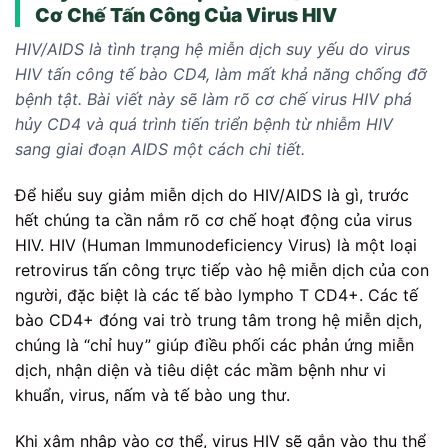
Cơ Chế Tấn Công Của Virus HIV
HIV/AIDS là tình trạng hệ miễn dịch suy yếu do virus
HIV tấn công tế bào CD4, làm mất khả năng chống đỡ
bệnh tật. Bài viết này sẽ làm rõ cơ chế virus HIV phá
hủy CD4 và quá trình tiến triển bệnh từ nhiễm HIV
sang giai đoạn AIDS một cách chi tiết.
Để hiểu suy giảm miễn dịch do HIV/AIDS là gì, trước
hết chúng ta cần nắm rõ cơ chế hoạt động của virus
HIV. HIV (Human Immunodeficiency Virus) là một loại
retrovirus tấn công trực tiếp vào hệ miễn dịch của con
người, đặc biệt là các tế bào lympho T CD4+. Các tế
bào CD4+ đóng vai trò trung tâm trong hệ miễn dịch,
chúng là “chỉ huy” giúp điều phối các phản ứng miễn
dịch, nhận diện và tiêu diệt các mầm bệnh như vi
khuẩn, virus, nấm và tế bào ung thư.
Khi xâm nhập vào cơ thể, virus HIV sẽ gắn vào thụ thể