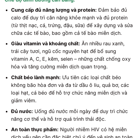
Cung cấp đủ năng lượng và protein:
Đảm bảo đủ
calo để duy trì cân nặng khỏe mạnh và đủ protein
(từ thịt nạc, cá, trứng, đậu, sữa) để xây dựng và sửa
chữa các tế bào, bao gồm cả tế bào miễn dịch.
Giàu vitamin và khoáng chất:
Ăn nhiều rau xanh,
trái cây tươi, ngũ cốc nguyên hạt để bổ sung
vitamin A, C, E, kẽm, selen – những chất chống oxy
hóa và tăng cường miễn dịch quan trọng.
Chất béo lành mạnh:
Ưu tiên các loại chất béo
không bão hòa đơn và đa từ dầu ô liu, quả bơ, các
loại hạt, cá béo để hỗ trợ chức năng miễn dịch và
giảm viêm.
Đủ nước:
Uống đủ nước mỗi ngày để duy trì chức
năng cơ thể và hỗ trợ quá trình thải độc.
An toàn thực phẩm:
Người nhiễm HIV có hệ miễn
dịch yếu nên cần đặc biệt chú ý đến vệ sinh an toàn