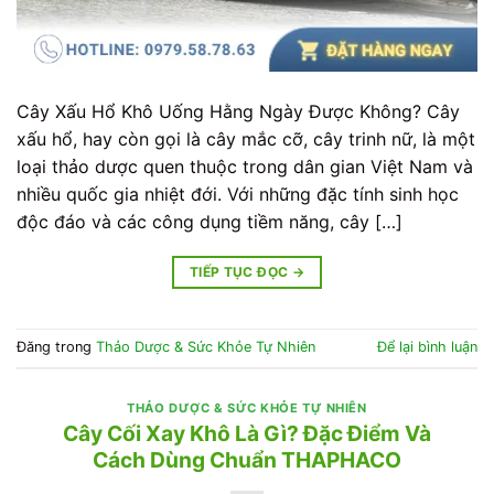
Cây Xấu Hổ Khô Uống Hằng Ngày Được Không? Cây
xấu hổ, hay còn gọi là cây mắc cỡ, cây trinh nữ, là một
loại thảo dược quen thuộc trong dân gian Việt Nam và
nhiều quốc gia nhiệt đới. Với những đặc tính sinh học
độc đáo và các công dụng tiềm năng, cây […]
TIẾP TỤC ĐỌC
→
Đăng trong
Thảo Dược & Sức Khỏe Tự Nhiên
Để lại bình luận
THẢO DƯỢC & SỨC KHỎE TỰ NHIÊN
Cây Cối Xay Khô Là Gì? Đặc Điểm Và
Cách Dùng Chuẩn THAPHACO