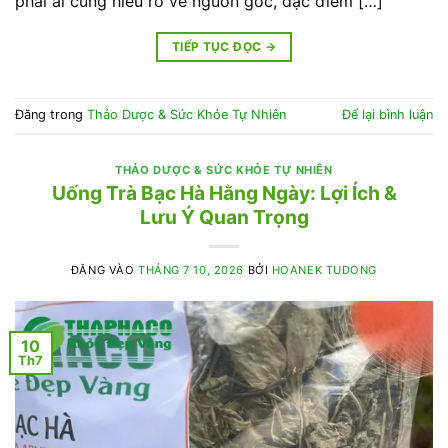
phải ai cũng hiểu rõ về nguồn gốc, đặc điểm […]
TIẾP TỤC ĐỌC
→
Đăng trong
Thảo Dược & Sức Khỏe Tự Nhiên
Để lại bình luận
THẢO DƯỢC & SỨC KHỎE TỰ NHIÊN
Uống Trà Bạc Hà Hằng Ngày: Lợi Ích &
Lưu Ý Quan Trọng
ĐĂNG VÀO
THÁNG 7 10, 2026
BỞI
HOANEK TUDONG
10
Th7