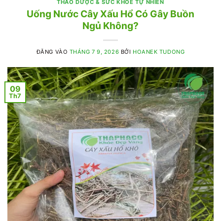
THẢO DƯỢC & SỨC KHỎE TỰ NHIÊN
Uống Nước Cây Xấu Hổ Có Gây Buồn
Ngủ Không?
ĐĂNG VÀO
THÁNG 7 9, 2026
BỞI
HOANEK TUDONG
09
Th7