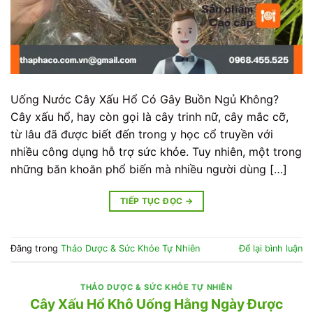
Uống Nước Cây Xấu Hổ Có Gây Buồn Ngủ Không?
Cây xấu hổ, hay còn gọi là cây trinh nữ, cây mắc cỡ,
từ lâu đã được biết đến trong y học cổ truyền với
nhiều công dụng hỗ trợ sức khỏe. Tuy nhiên, một trong
những băn khoăn phổ biến mà nhiều người dùng […]
TIẾP TỤC ĐỌC
→
Đăng trong
Thảo Dược & Sức Khỏe Tự Nhiên
Để lại bình luận
THẢO DƯỢC & SỨC KHỎE TỰ NHIÊN
Cây Xấu Hổ Khô Uống Hằng Ngày Được