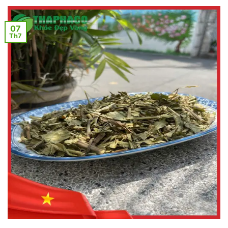
07
Th7