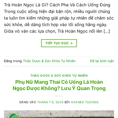
Trà Hoàn Ngọc Là Gì? Cách Pha Và Cách Uống Đúng
Trong cuộc sống hiện đại bận rộn, nhiều người chúng
ta luôn tìm kiếm những giải pháp tự nhiên để chăm sóc
sức khỏe, dễ dàng tích hợp vào lối sống hằng ngày.
Giữa vô vàn các lựa chọn, Trà Hoàn Ngọc nổi lên […]
TIẾP TỤC ĐỌC
→
Đăng trong
Thảo Dược & Sức Khỏe Tự Nhiên
Để lại bình luận
THẢO DƯỢC & SỨC KHỎE TỰ NHIÊN
Phụ Nữ Mang Thai Có Uống Lá Hoàn
Ngọc Được Không? Lưu Ý Quan Trọng
ĐĂNG VÀO
THÁNG 7 6, 2026
BỞI
HOANEK TUDONG