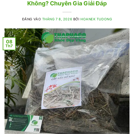
Không? Chuyên Gia Giải Đáp
ĐĂNG VÀO
THÁNG 7 8, 2026
BỞI
HOANEK TUDONG
08
Th7