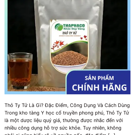
Thỏ Ty Tử Là Gì? Đặc Điểm, Công Dụng Và Cách Dùng
Trong kho tàng Y học cổ truyền phong phú, Thỏ Ty Tử
là một dược liệu quý giá, thường được nhắc đến với
nhiều công dụng hỗ trợ sức khỏe. Tuy nhiên, không