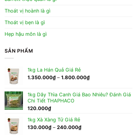
Thoát vị hoành là gì
Thoát vị bẹn là gì
Hẹp hậu môn là gì
SẢN PHẨM
1kg La Hán Quả Giá Rẻ
Khoảng
1.350.000
₫
–
1.800.000
₫
giá:
từ
1kg Dây Thìa Canh Giá Bao Nhiêu? Đánh Giá
1.350.000₫
Chi Tiết THAPHACO
đến
120.000
₫
1.800.000₫
1kg Xà Xàng Tử Giá Rẻ
Khoảng
130.000
₫
–
240.000
₫
giá: