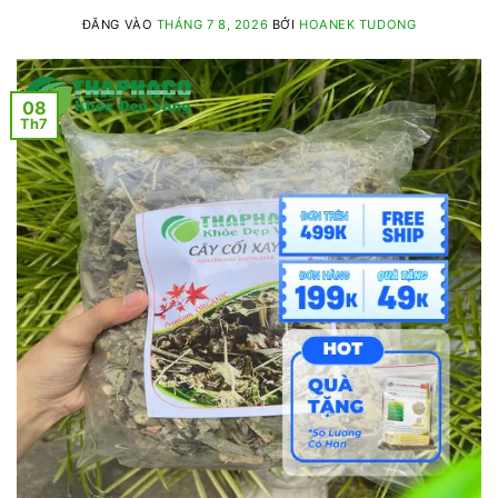
ĐĂNG VÀO
THÁNG 7 8, 2026
BỞI
HOANEK TUDONG
08
Th7