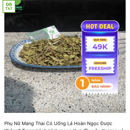
06
Th7
Phụ Nữ Mang Thai Có Uống Lá Hoàn Ngọc Được