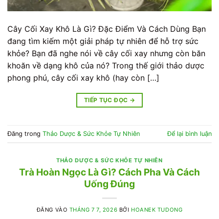
Cây Cối Xay Khô Là Gì? Đặc Điểm Và Cách Dùng Bạn
đang tìm kiếm một giải pháp tự nhiên để hỗ trợ sức
khỏe? Bạn đã nghe nói về cây cối xay nhưng còn băn
khoăn về dạng khô của nó? Trong thế giới thảo dược
phong phú, cây cối xay khô (hay còn […]
TIẾP TỤC ĐỌC
→
Đăng trong
Thảo Dược & Sức Khỏe Tự Nhiên
Để lại bình luận
THẢO DƯỢC & SỨC KHỎE TỰ NHIÊN
Trà Hoàn Ngọc Là Gì? Cách Pha Và Cách
Uống Đúng
ĐĂNG VÀO
THÁNG 7 7, 2026
BỞI
HOANEK TUDONG